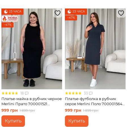
23 ЧАСА
23 ЧАСА
−47%
−47%
18
33
Платье-майка в рубчик черное
Платье-футболка в рубчик
Merlini Прато 700001521
серое Merlini Поло 700001564
размер 2XL-3XL
размер L-XL
999 грн
999 грн
1 899 грн
1 899 грн
Купить
Купить