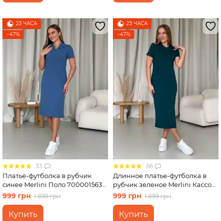
23 ЧАСА
23 ЧАСА
−47%
−47%
33
66
Платье-футболка в рубчик
Длинное платье-футболка в
синее Merlini Поло 700001563
рубчик зеленое Merlini Кассо
размер L-XL
700000132 размер 42-44 (S-M)
999 грн
999 грн
1 899 грн
1 899 грн
Купить
Купить