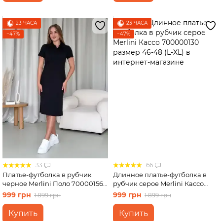
23 ЧАСА
23 ЧАСА
−47%
−47%
33
66
Платье-футболка в рубчик
Длинное платье-футболка в
черное Merlini Поло 700001561
рубчик серое Merlini Кассо
размер S-M
700000130 размер 46-48 (L-XL)
999 грн
999 грн
1 899 грн
1 899 грн
Купить
Купить