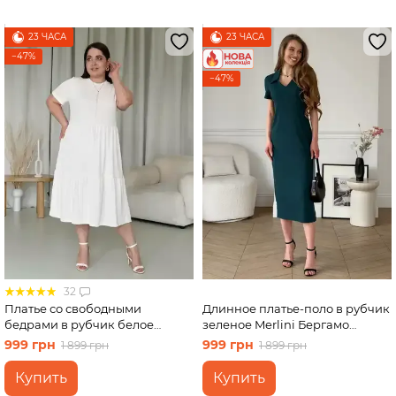
23 ЧАСА
23 ЧАСА
−47%
−47%
32
Платье со свободными
Длинное платье-поло в рубчик
бедрами в рубчик белое
зеленое Merlini Бергамо
Merlini Реджо 700001589
700002245 размер L-XL
999 грн
999 грн
1 899 грн
1 899 грн
размер 2XL-3XL
Купить
Купить