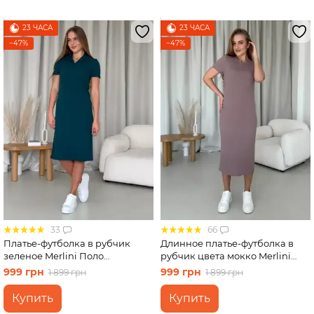
23 ЧАСА
23 ЧАСА
−47%
−47%
33
66
Платье-футболка в рубчик
Длинное платье-футболка в
зеленое Merlini Поло
рубчик цвета мокко Merlini
700001565 размер L-XL
Кассо 700000124 размер 42-44
999 грн
999 грн
1 899 грн
1 899 грн
(S-M)
Купить
Купить