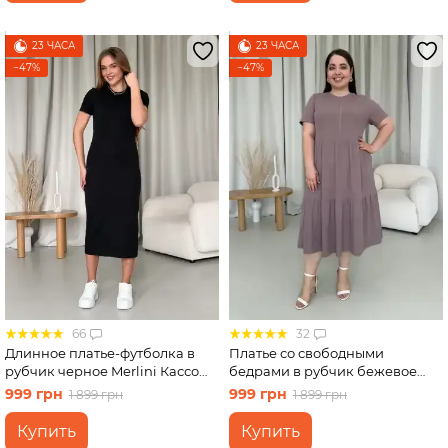
23 ЧАСА
23 ЧАСА
−47%
−47%
66
32
Длинное платье-футболка в
Платье со свободными
рубчик черное Merlini Кассо
бедрами в рубчик бежевое
700000121 размер 42-44 (S-M)
Merlini Реджо 700001582
999 грн
999 грн
1 899 грн
1 899 грн
размер 2XL-3XL
Купить
Купить