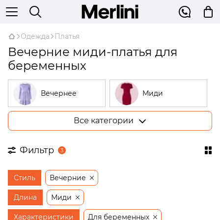
Одежда
Платья
Вечерние миди-платья для
беременных
Вечернее
Миди
Все категории
Большие
В рубчик
размеры
Фильтр
3
На запах
Трикотажные
Стиль
Вечерние
Открытые
Бежевые
плечи
Длина
Миди
Платья-
Характеристики
Для беременных