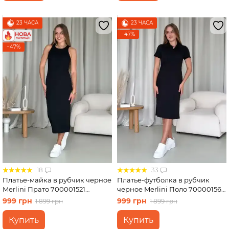
23 ЧАСА
23 ЧАСА
−47%
−47%
18
33
Платье-майка в рубчик черное
Платье-футболка в рубчик
Merlini Прато 700001521
черное Merlini Поло 700001561
размер L-XL
размер L-XL
999 грн
999 грн
1 899 грн
1 899 грн
Купить
Купить