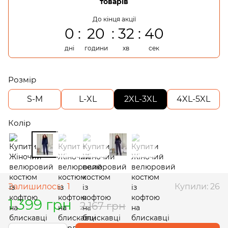
товарів
До кінця акції
0
20
32
39
дні
години
хв
сек
Розмір
S-M
L-XL
2XL-3XL
4XL-5XL
Колір
Залишилось:
1
Купили: 26
1 399 грн
2 167 грн