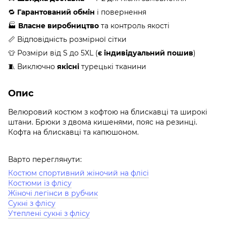
🔁
Гарантований обмін
і повернення
🏭
Власне виробництво
та контроль якості
📏 Відповідність розмірної сітки
👕 Розміри від S до 5XL (
є індивідуальний пошив
)
🧵 Виключно
якісні
турецькі тканини
Опис
Велюровий костюм з кофтою на блискавці та широкі
штани. Брюки з двома кишенями, пояс на резинці.
Кофта на блискавці та капюшоном.
Варто переглянути:
Костюм спортивний жіночий на флісі
Костюми із флісу
Жіночі легінси в рубчик
Сукні з флісу
Утеплені сукні з флісу