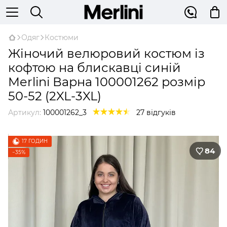
Одяг
Костюми
Жіночий велюровий костюм із
кофтою на блискавці синій
Merlini Варна 100001262 розмір
50-52 (2XL-3XL)
Артикул:
100001262_3
27 відгуків
17 ГОДИН
84
−35%