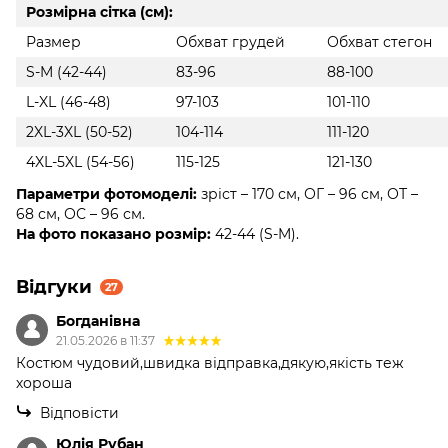
Розмірна сітка (см):
Размер
Обхват грудей
Обхват стегон
S-M (42-44)
83-96
88-100
L-XL (46-48)
97-103
101-110
2XL-3XL (50-52)
104-114
111-120
4XL-5XL (54-56)
115-125
121-130
Параметри фотомоделі:
зріст – 170 см, ОГ – 96 см, ОТ –
68 см, ОС – 96 см.
На фото показано розмір:
42-44 (S-M).
Відгуки
27
Богданівна
21.05.2026 в 11:37
Костюм чудовий,швидка відправка,дякую,якість теж
хороша
Відповісти
Юлія Рубан