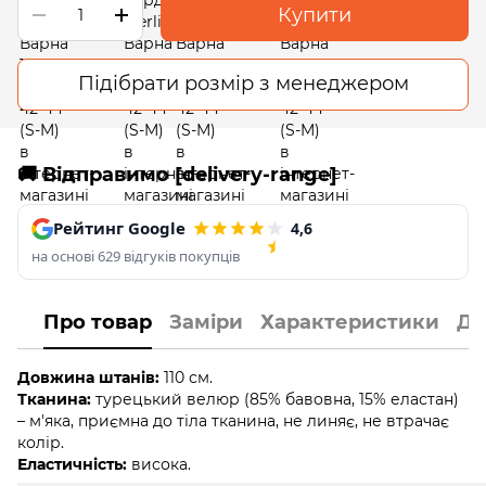
Купити
Підібрати розмір з менеджером
🚚 Відправимо [delivery-range]
Рейтинг Google
4,6
на основі 629 відгуків покупців
Про товар
Заміри
Характеристики
До
Довжина штанів:
110 см.
Тканина:
турецький велюр (85% бавовна, 15% еластан)
– м'яка, приємна до тіла тканина, не линяє, не втрачає
колір.
Еластичність:
висока.