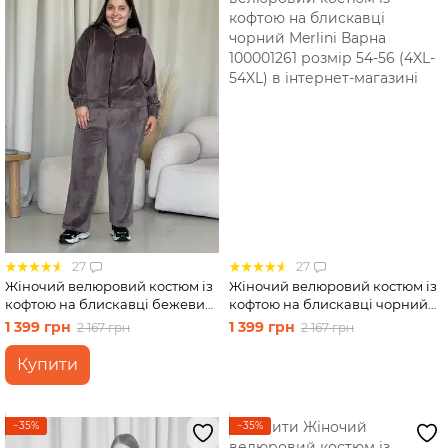
27
27
Жіночий велюровий костюм із
Жіночий велюровий костюм із
кофтою на блискавці бежевий
кофтою на блискавці чорний
Merlini Варна 100001264
Merlini Варна 100001261 розмір
1 399 грн
1 399 грн
2 167 грн
2 167 грн
розмір 54-56 (4XL-54XL)
54-56 (4XL-54XL)
Купити
−35%
−35%