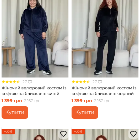
27
27
Жіночий велюровий костюм із
Жіночий велюровий костюм із
кофтою на блискавці синій
кофтою на блискавці чорний
Merlini Варна 100001262 розмір
Merlini Варна 100001261 розмір
1 399 грн
1 399 грн
2 167 грн
2 167 грн
54-56 (4XL-54XL)
46-48 (L-XL)
Купити
Купити
−35%
−35%