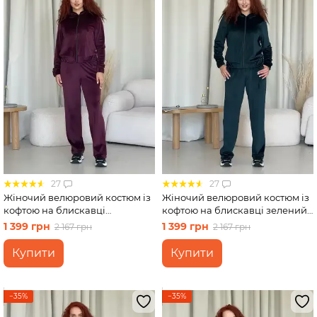
27
27
Жіночий велюровий костюм із
Жіночий велюровий костюм із
кофтою на блискавці
кофтою на блискавці зелений
бордовий Merlini Варна
Merlini Варна 100001266
1 399 грн
1 399 грн
2 167 грн
2 167 грн
100001263 розмір 46-48 (L-XL)
розмір 42-44 (S-M)
Купити
Купити
−35%
−35%