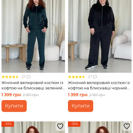
27
27
Жіночий велюровий костюм із
Жіночий велюровий костюм із
кофтою на блискавці зелений
кофтою на блискавці чорний
Merlini Варна 100001266
Merlini Варна 100001261 розмір
1 399 грн
1 399 грн
2 167 грн
2 167 грн
розмір 46-48 (L-XL)
50-52 (2XL-3XL)
Купити
Купити
−35%
−35%