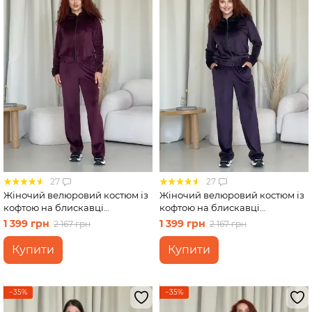
27
27
Жіночий велюровий костюм із
Жіночий велюровий костюм із
кофтою на блискавці
кофтою на блискавці
бордовий Merlini Варна
фіолетовий Merlini Варна
1 399 грн
1 399 грн
2 167 грн
2 167 грн
100001263 розмір 42-44 (S-M)
100001265 розмір 42-44 (S-M)
Купити
Купити
−35%
−35%