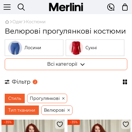
Одяг
Костюми
Велюрові прогулянкові костюми
Лосини
Сукні
Всі категорії
Костюми
Гольфи
Фільтр
2
Піжами
Худі
Стиль
Прогулянкові
Сорочки
Жилетки
Тип тканини
Велюрові
−35%
−35%
Штани
Жакети