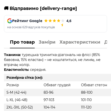
🚚 Відправимо [delivery-range]
Рейтинг Google
4,6
на основі 629 відгуків покупців
Про товар
Заміри
Характеристики
До
Тканина:
турецька тринитка-діагональ на флісі (85%
бавовна, 15% еластан) – не кошлатиться, не линяє, не
втрачає колір.
Еластичність:
середня.
Розмірна сітка (см):
Розмір
Обхват грудей
Обхват стегон
S-M (42-44)
83-96
88-100
L-XL (46-48)
97-103
101-110
2XL-3XL (50-52)
104-114
111-120