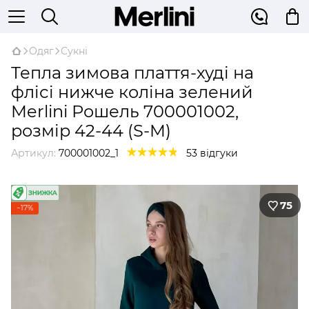
Одяг
Сукні
Тепла зимова плаття-худі на
флісі нижче коліна зелений
Merlini Рошель 700001002,
розмір 42-44 (S-M)
Артикул:
700001002_1
53 відгуки
75
−17%