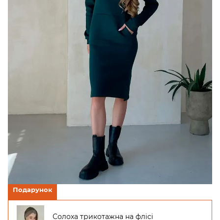
Подарунок
Солоха трикотажна на флісі