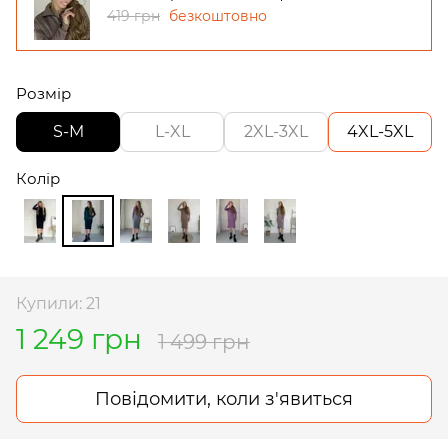
419 грн
безкоштовно
Розмір
S-M
L-XL
2XL-3XL
4XL-5XL
Колір
Купили: 21
1 249 грн
1 499 грн
Повідомити, коли з'явиться