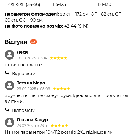
4XL-5XL (54-56)
115-125
121-130
Параметри фотомоделі:
зріст – 172 см, ОГ – 82 см, ОТ –
60 см, ОС – 90 см.
На фото показано розмір:
42-44 (S-M).
Відгуки
53
Леся
08.10.2025 в 13:14
отличное платье
Відповісти
Тетяна Мара
28.02.2025 в 05:08
Зручне, тепле, не сковує рухи. Ідеально для прогулянок
з дітьми.
Відповісти
Оксана Качур
23.02.2025 в 23:51
На мої параметри 104/112 розмір 2XL підійшов як