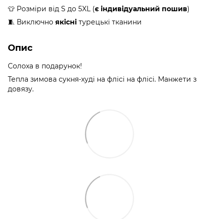
👕 Розміри від S до 5XL (
є індивідуальний пошив
)
🧵 Виключно
якісні
турецькі тканини
Опис
Солоха в подарунок!
Тепла зимова сукня-худі на флісі на флісі. Манжети з
довязу.