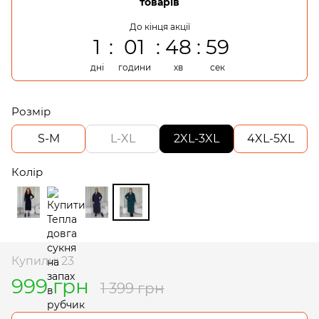
товарів
До кінця акції
1
01
48
59
дні
години
хв
сек
Розмір
S-M
L-XL
2XL-3XL
4XL-5XL
Колір
Купили: 23
999 грн
1 399 грн