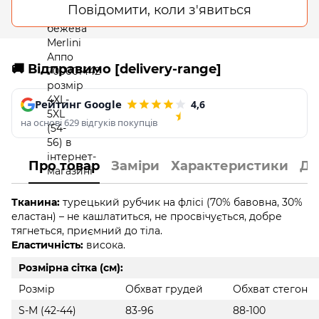
Повідомити, коли з'явиться
🚚 Відправимо [delivery-range]
Рейтинг Google
4,6
на основі 629 відгуків покупців
Про товар
Заміри
Характеристики
До
Тканина:
турецький рубчик на флісі (70% бавовна, 30%
еластан) – не кашлатиться, не просвічується, добре
тягнеться, приємний до тіла.
Еластичність:
висока.
Розмірна сітка (см):
Розмір
Обхват грудей
Обхват стегон
S-M (42-44)
83-96
88-100