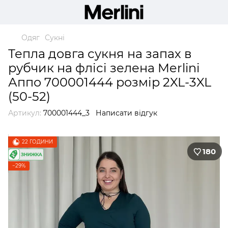
Одяг
Сукні
Тепла довга сукня на запах в
рубчик на флісі зелена Merlini
Аппо 700001444 розмір 2XL-3XL
(50-52)
Артикул:
700001444_3
Написати відгук
22 ГОДИНИ
180
−29%