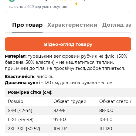
на основі 629 відгуків покупців
Про товар
Характеристики
Догляд за
Відео-огляд товару
Матеріал:
турецький велюровий рубчик на флісі (50%
бавовна, 50% еластан) – не кашлатиться, теплий,
приємний до тіла, не просвічується, добре тягнеться.
Еластичність
: висока.
Довжина сукні
– 120 см, довжина рукава – 61 см.
Розмірна сітка (см):
Розмір
Обхват грудей
Обхват стегон
S-M (42-44)
83-96
88-100
L-XL (46-48)
97-103
101-110
2XL-3XL (50-52)
104-114
111-120