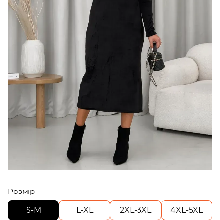
Розмір
S-M
L-XL
2XL-3XL
4XL-5XL