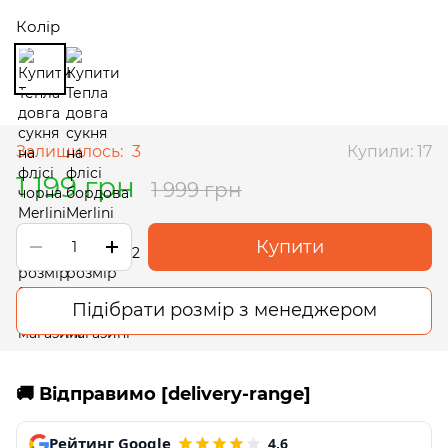
Колір
Залишилось:
3
Купили: 17
1 199 грн
1 999 грн
Купити
Підібрати розмір з менеджером
🚚 Відправимо [delivery-range]
Рейтинг Google
4,6