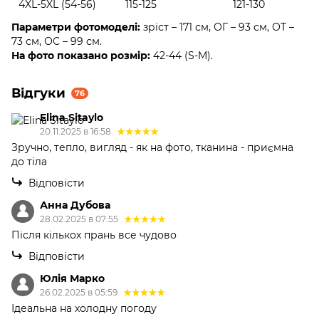
4XL-5XL (54-56)
115-125
121-130
Параметри фотомоделі:
зріст – 171 см, ОГ – 93 см, ОТ –
73 см, ОС – 99 см.
На фото показано розмір:
42-44 (S-M).
Відгуки
76
Elina Sitaylo
20.11.2025 в 16:58
Зручно, тепло, вигляд - як на фото, тканина - приємна
до тіла
Відповісти
Анна Дубова
28.02.2025 в 07:55
Після кількох прань все чудово
Відповісти
Юлія Марко
26.02.2025 в 05:59
Ідеальна на холодну погоду