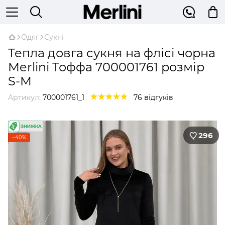
Одяг
Сукні
Тепла довга сукня на флісі чорна
Merlini Тоффа 700001761 розмір
S-M
Артикул:
700001761_1
76 відгуків
296
−40%