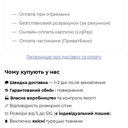
Оплата при отриманні
Безготівковий розрахунок (за рахунком)
Онлайн-оплата карткою (LiqPay)
Оплата частинами (ПриватБанк)
Детальніше про доставку та оплату
Чому купують у нас
🚚
Швидка доставка
— 1–2 дні після замовлення
🔁
Гарантований обмін
і повернення
🏭
Власне виробництво
та контроль якості
📏 Відповідність розмірної сітки
👕 Розміри від S до 5XL (
є індивідуальний пошив
)
🧵 Виключно
якісні
турецькі тканини