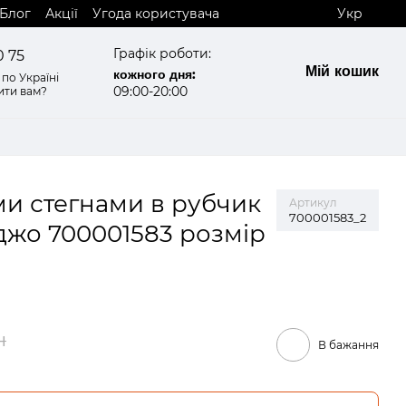
Блог
Акції
Угода користувача
Укр
Графік роботи:
0 75
Мій кошик
кожного дня:
по Україні
09:00-20:00
ити вам?
ми стегнами в рубчик
Артикул
700001583_2
еджо 700001583 розмір
н
В бажання