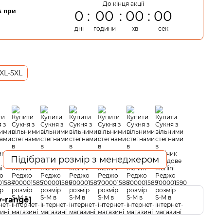
До кінця акції
 при
0
00
00
00
дні
години
хв
сек
XL-5XL
Підібрати розмір з менеджером
y-range]