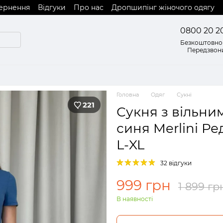
вернення
Відгуки
Про нас
Дропшипінг жіночого одягу
0800 20 2
Безкоштовно 
Передзвон
Головна
Одяг
Сукні
221
Сукня з вільни
синя Merlini Р
L-XL
32 відгуки
999 грн
1 899 гр
В наявності