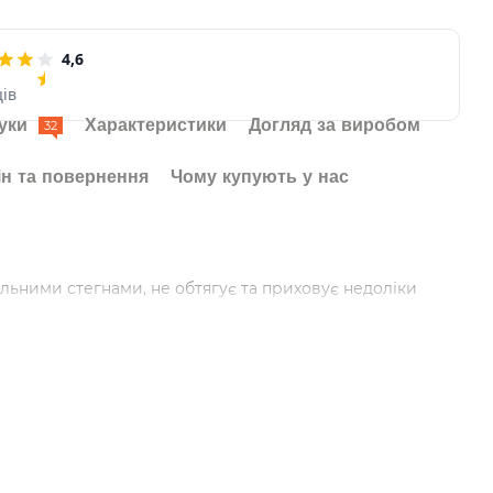
4,6
ців
гуки
Характеристики
Догляд за виробом
32
н та повернення
Чому купують у нас
вільними стегнами, не обтягує та приховує недоліки