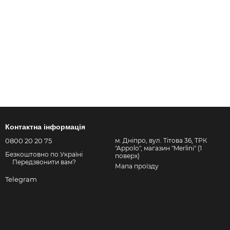
Контактна інформація
0800 20 20 75
м. Дніпро, вул. Тітова 36, ТРК
"Appolo", магазин "Merlini" (1
Безкоштовно по Україні
поверх)
Передзвонити вам?
Мапа проїзду
Telegram