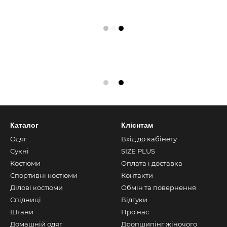
Каталог
Клієнтам
Одяг
Вхід до кабінету
Сукні
SIZE PLUS
Костюми
Оплата і доставка
Спортивні костюми
Контакти
Ділові костюми
Обмін та повернення
Спідниці
Відгуки
Штани
Про нас
Домашній одяг
Дропшипінг жіночого