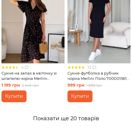
4
33
Сукня на запах в квіточку зі
Сукня-футболка в рубчик
штапелю чорна Merlini
чорна Merlini Поло 700001561
Віченца 700002201 розмір S-M
розмір S-M
1 199 грн
999 грн
2 445 грн
1 899 грн
Купити
Купити
Показати ще 20 товарів