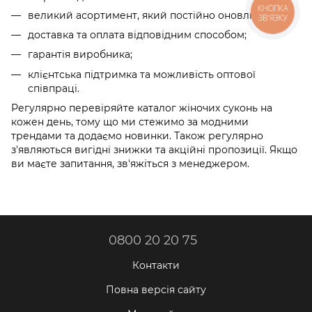
КНОПКА
великий асортимент, який постійно оновлюється;
ЗВ'ЯЗКУ
доставка та оплата відповідним способом;
гарантія виробника;
клієнтська підтримка та можливість оптової
співпраці.
Регулярно перевіряйте каталог жіночих суконь на
кожен день, тому що ми стежимо за модними
трендами та додаємо новинки. Також регулярно
з'являються вигідні знижки та акційні пропозиції. Якщо
ви маєте запитання, зв'яжіться з менеджером.
0800 20 20 75
Контакти
Повна версія сайту