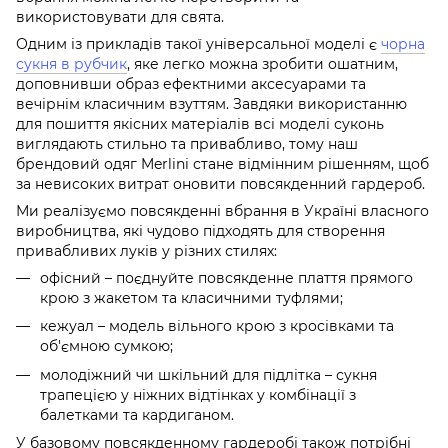
використовувати для свята.
Одним із прикладів такої універсальної моделі є
чорна
сукня в рубчик
, яке легко можна зробити ошатним,
доповнивши образ ефектними аксесуарами та
вечірнім класичним взуттям. Завдяки використанню
для пошиття якісних матеріалів всі моделі суконь
виглядають стильно та привабливо, тому наш
брендовий одяг Merlini стане відмінним рішенням, щоб
за невисоких витрат оновити повсякденний гардероб.
Ми реалізуємо повсякденні вбрання в Україні власного
виробництва, які чудово підходять для створення
привабливих луків у різних стилях:
офісний – поєднуйте повсякденне плаття прямого
крою з жакетом та класичними туфлями;
кежуал – модель вільного крою з кросівками та
об'ємною сумкою;
молодіжний чи шкільний для підлітка – сукня
трапецією у ніжних відтінках у комбінації з
балетками та кардиганом.
У базовому повсякденному гардеробі також потрібні