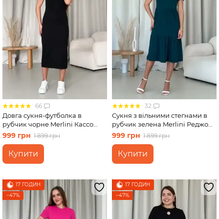
66
32
Довга сукня-футболка в
Сукня з вільними стегнами в
рубчик чорне Merlini Кассо
рубчик зелена Merlini Реджо
700000121 розмір 46-48 (L-XL)
700001585 розмір S-M
999 грн
999 грн
1 899 грн
1 899 грн
Купити
Купити
17 ГОДИН
17 ГОДИН
−47%
−47%