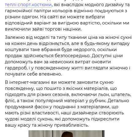
теплі спорт.костюми
, які внаслідок модного дизайну та
гармонійної палітри кольорів відмінно поєднуються з
різним одягом. На сайті ви можете вибрати
відповідний варіант за вигідною вартістю, оскільки ми
виключили зайві торгові націнки.
Залежно від моделі та типу тканини ціна на жіночі сукні
на кожен день відрізняється, але в будь-якому випадку
коштувати таке вбрання буде недорого, оскільки
продаж здійснюється безпосередньо. Доступні ціни
допоможуть вам за невисоких витрат оновити
гардероб, і у повсякденному житті виглядати жіночно і
почувати себе впевнено.
В інтернет-магазині ви можете замовити сукню
повсякденну, що пошито з якісних матеріалів, що
підходять для різних сезонів, включаючи льон, штапель,
фліс, а також популярний матеріал у рубчик. Детально
продуманий фасон у поєднанні з матеріалами, що
мають різні властивості, наші дизайнери створюють
чудові моделі суконь, які допоможуть підкреслити
вашу красу та жіночу привабливість.