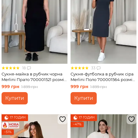
18
33
Сукня-майка в рубчик чорна
Сукня-футболка в рубчик сіра
Merlini Прато 700001521 розмір
Merlini Поло 700001564 розмір
2XL-3XL
L-XL
999 грн
999 грн
1 899 грн
1 899 грн
Купити
Купити
17 ГОДИН
17 ГОДИН
−47%
−51%