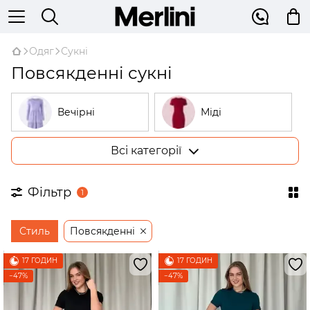
Одяг
Сукні
Повсякденні сукні
Вечірні
Міді
Всі категорії
Великі розміри
У рубчик
Фільтр
1
На запах
Трикотажні
Стиль
Повсякденні
Бежеві
Відкриті плечі
17 ГОДИН
17 ГОДИН
−47%
−47%
Сукні-трапеції