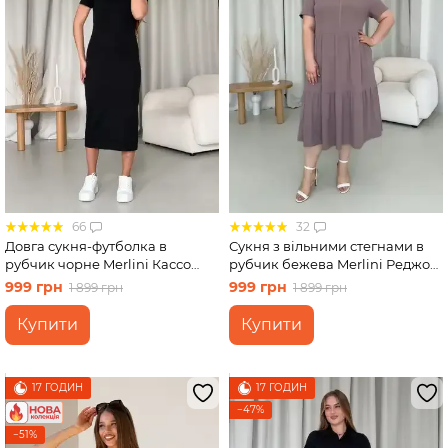
66
32
Довга сукня-футболка в
Сукня з вільними стегнами в
рубчик чорне Merlini Кассо
рубчик бежева Merlini Реджо
700000121 розмір 42-44 (S-M)
700001582 розмір 2XL-3XL
999 грн
999 грн
1 899 грн
1 899 грн
Купити
Купити
17 ГОДИН
17 ГОДИН
−47%
−51%