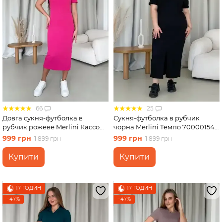
66
25
Довга сукня-футболка в
Сукня-футболка в рубчик
рубчик рожеве Merlini Кассо
чорна Merlini Темпо 700001541
700000128 розмір 42-44 (S-M)
розмір 2XL-3XL
999 грн
999 грн
1 899 грн
1 899 грн
Купити
Купити
17 ГОДИН
17 ГОДИН
−47%
−47%