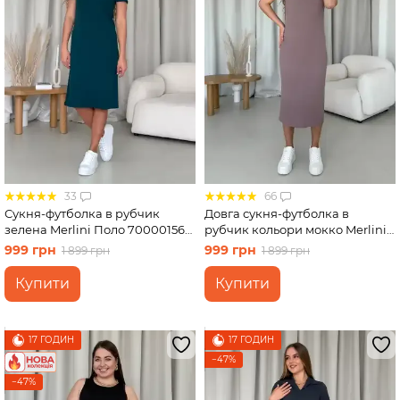
33
66
Сукня-футболка в рубчик
Довга сукня-футболка в
зелена Merlini Поло 700001565
рубчик кольори мокко Merlini
розмір L-XL
Кассо 700000124 розмір 42-44
999 грн
999 грн
1 899 грн
1 899 грн
(S-M)
Купити
Купити
17 ГОДИН
17 ГОДИН
−47%
−47%