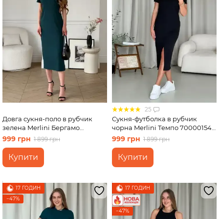
25
Довга сукня-поло в рубчик
Сукня-футболка в рубчик
зелена Merlini Бергамо
чорна Merlini Темпо 700001541
700002245 розмір L-XL
розмір L-XL
999 грн
999 грн
1 899 грн
1 899 грн
Купити
Купити
17 ГОДИН
17 ГОДИН
−47%
−47%