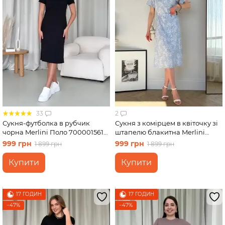
33
2
Сукня-футболка в рубчик
Сукня з комірцем в квіточку зі
чорна Merlini Поло 700001561
штапелю блакитна Merlini
розмір L-XL
Тарпи 700002222 розмір 2XL-
999 грн
999 грн
1 899 грн
1 899 грн
3XL
Купити
Купити
17 ГОДИН
17 ГОДИН
−47%
−47%