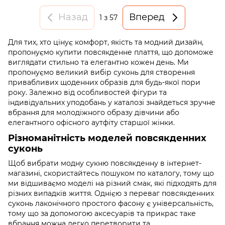
Назад
Вперед
1
з 57
Для тих, хто цінує комфорт, якість та модний дизайн,
пропонуємо купити повсякденне плаття, що допоможе
виглядати стильно та елегантно кожен день. Ми
пропонуємо великий вибір суконь для створення
привабливих щоденних образів для будь-якої пори
року. Залежно від особливостей фігури та
індивідуальних уподобань у каталозі знайдеться зручне
вбрання для молодіжного образу дівчини або
елегантного офісного аутфіту старшої жінки.
Різноманітність моделей повсякденних
суконь
Щоб вибрати модну сукню повсякденну в інтернет-
магазині, скористайтесь пошуком по каталогу, тому що
ми відшиваємо моделі на різний смак, які підходять для
різних випадків життя. Однією з переваг повсякденних
суконь лаконічного простого фасону є універсальність,
тому що за допомогою аксесуарів та прикрас таке
вбрання можна легко перетворити та