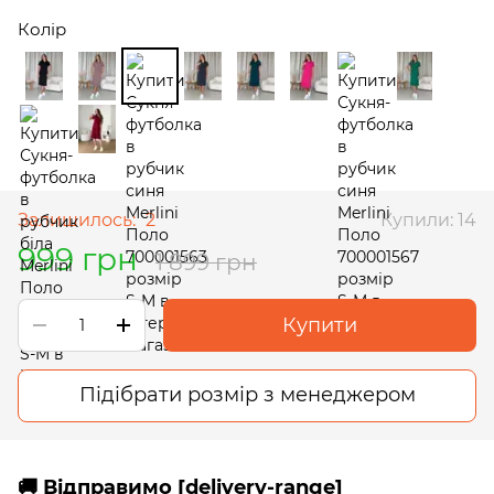
Колір
Залишилось:
2
Купили: 14
999 грн
1 899 грн
Купити
Підібрати розмір з менеджером
🚚 Відправимо [delivery-range]