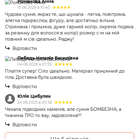
Романова Анна
13.06.2026 в 10:40
Чудова сукня, якраз те, що шукала - легка, повітряна,
злегка підкреслює фігуру, але достатньо вільна.
Стримана і приємна, дуже гарний колір, окрема подяка
за резинку для волосся в колір) розмір с-м на мій
повний м сів ідеально. Раджу!
Відповісти
Лебедь Наталія Василівна
04.06.2026 в 07:55
Плаття супер! Сіло ідеально. Матеріал приємний до
тіла. Доставка була швидкою.
Відповісти
Юлія Цибуляк
24.06.2025 в 00:56
Чекала підводних каменів, але сукня БОМБЕЗНА, а
тканина ТРО то вау, задоволена!!!
Відповісти