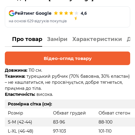
Рейтинг Google
4,6
на основі 629 відгуків покупців
Про товар
Заміри
Характеристики
До
Відео-огляд товару
Довжина:
110 см.
Тканина:
турецький рубчик (70% бавовна, 30% еластан)
– не кашлатиться, не просвічується, добре тягнеться,
приємна до тіла.
Еластичність:
висока.
Розмірна сітка (см):
Розмір
Обхват грудей
Обхват стегон
S-M (42-44)
83-96
88-100
L-XL (46-48)
97-103
101-110