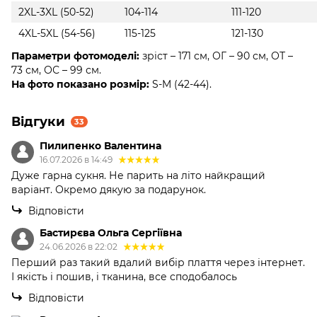
2XL-3XL (50-52)
104-114
111-120
4XL-5XL (54-56)
115-125
121-130
Параметри фотомоделі:
зріст – 171 см, ОГ – 90 см, ОТ –
73 см, ОС – 99 см.
На фото показано розмір:
S-M (42-44).
Відгуки
33
Пилипенко Валентина
16.07.2026 в 14:49
Дуже гарна сукня. Не парить на літо найкращий
варіант. Окремо дякую за подарунок.
Відповісти
Бастирєва Ольга Сергіївна
24.06.2026 в 22:02
Перший раз такий вдалий вибір плаття через інтернет.
І якість і пошив, і тканина, все сподобалось
Відповісти