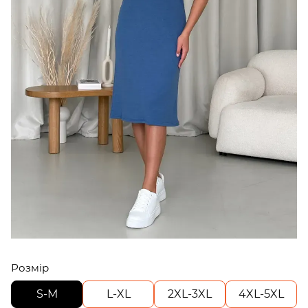
Розмір
S-M
L-XL
2XL-3XL
4XL-5XL