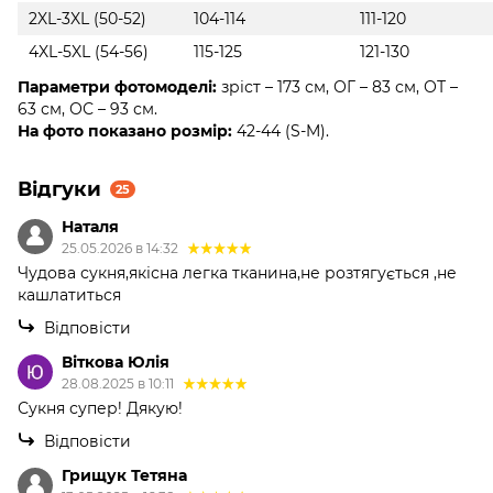
2XL-3XL (50-52)
104-114
111-120
4XL-5XL (54-56)
115-125
121-130
Параметри фотомоделі:
зріст – 173 см, ОГ – 83 см, ОТ –
63 см, ОС – 93 см.
На фото показано розмір:
42-44 (S-M).
Відгуки
25
Наталя
25.05.2026 в 14:32
Чудова сукня,якісна легка тканина,не розтягується ,не
кашлатиться
Відповісти
Віткова Юлія
28.08.2025 в 10:11
Сукня супер! Дякую!
Відповісти
Грищук Тетяна