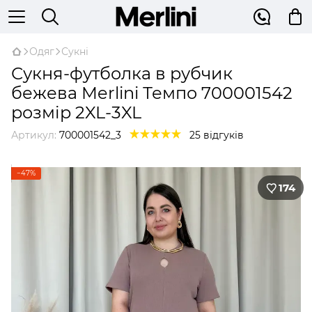
Одяг
Сукні
Сукня-футболка в рубчик
бежева Merlini Темпо 700001542
розмір 2XL-3XL
Артикул:
700001542_3
25 відгуків
−47%
174