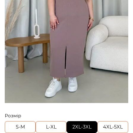
Розмір
S-M
L-XL
2XL-3XL
4XL-5XL