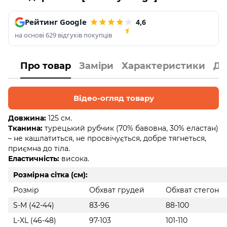
Рейтинг Google
4,6
на основі 629 відгуків покупців
Про товар
Заміри
Характеристики
До
Відео-огляд товару
Довжина:
125 см.
Тканина:
турецький рубчик (70% бавовна, 30% еластан)
– не кашлатиться, не просвічується, добре тягнеться,
приємна до тіла.
Еластичність:
висока.
Розмірна сітка (см):
Розмір
Обхват грудей
Обхват стегон
S-M (42-44)
83-96
88-100
L-XL (46-48)
97-103
101-110