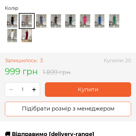
Колір
Залишилось:
3
Купили: 20
999 грн
1 899 грн
Купити
Підібрати розмір з менеджером
🚚 Відправимо [delivery-range]