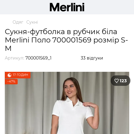
Одяг
Сукні
Сукня-футболка в рубчик біла
Merlini Поло 700001569 розмір S-
M
Артикул:
700001569_1
33 відгуки
17 ГОДИН
123
−47%