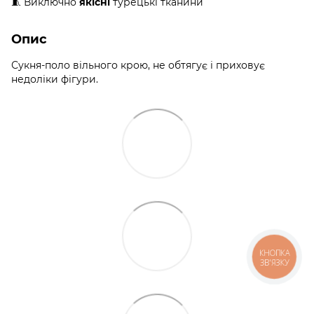
🧵 Виключно
якісні
турецькі тканини
Опис
Сукня-поло вільного крою, не обтягує і приховує
недоліки фігури.
КНОПКА
ЗВ'ЯЗКУ