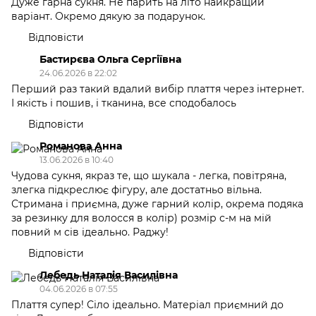
Дуже гарна сукня. Не парить на літо найкращий
варіант. Окремо дякую за подарунок.
Відповісти
Бастирєва Ольга Сергіївна
24.06.2026 в 22:02
Перший раз такий вдалий вибір плаття через інтернет.
І якість і пошив, і тканина, все сподобалось
Відповісти
Романова Анна
13.06.2026 в 10:40
Чудова сукня, якраз те, що шукала - легка, повітряна,
злегка підкреслює фігуру, але достатньо вільна.
Стримана і приємна, дуже гарний колір, окрема подяка
за резинку для волосся в колір) розмір с-м на мій
повний м сів ідеально. Раджу!
Відповісти
Лебедь Наталія Василівна
04.06.2026 в 07:55
Плаття супер! Сіло ідеально. Матеріал приємний до