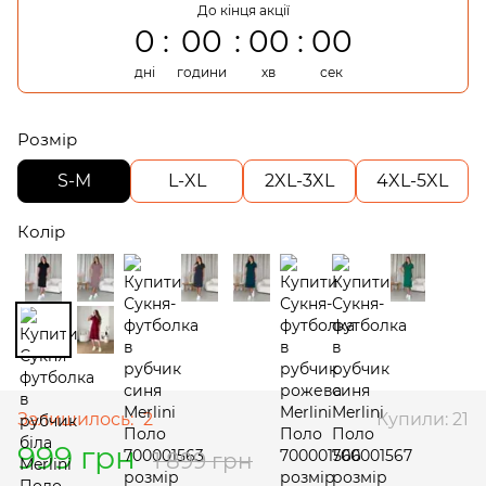
До кінця акції
0
00
00
00
дні
години
хв
сек
Розмір
S-M
L-XL
2XL-3XL
4XL-5XL
Колір
Залишилось:
2
Купили: 21
999 грн
1 899 грн