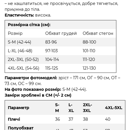
– не кашлатиться, не просвічується, добре тягнеться,
приємна до тіла.
Еластичність:
висока.
Розмірна сітка (см):
Розмір
Обхват грудей
Обхват стегон
S-M (42-44)
83-96
88-100
L-XL (46-48)
97-103
101-110
2XL-3XL (50-52)
104-114
111-120
4XL-5XL (54-56)
115-125
121-130
Параметри фотомоделі:
зріст – 171 см, ОГ – 90 см, ОТ –
73 см, ОС – 99 см.
На фото показано розмір:
S-M (42-44).
Заміри зроблені в СМ (+/- 2 см)
S-
L-
2XL-
Параметр
4XL-5XL
M
XL
3XL
Плечі
36
37
38
40
Полуобхват