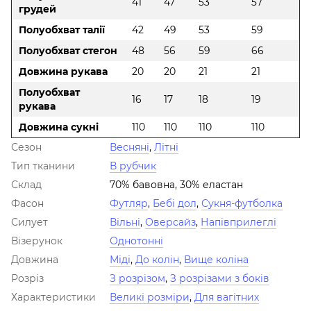
41
47
53
57
грудей
Полуобхват талії
42
49
53
59
Полуобхват стегон
48
56
59
66
Довжина рукава
20
20
21
21
Полуобхват
16
17
18
19
рукава
Довжина сукні
110
110
110
110
Сезон
Весняні
,
Літні
Тип тканини
В рубчик
Склад
70% бавовна, 30% еластан
Фасон
Футляр
,
Бебі дол
,
Сукня-футболка
Силует
Вільні
,
Оверсайз
,
Напівприлеглі
Візерунок
Однотонні
Довжина
Міді
,
До колін
,
Вище коліна
Розріз
З розрізом
,
З розрізами з боків
Характеристики
Великі розміри
,
Для вагітних