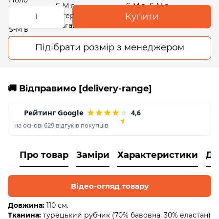
Купити
Підібрати розмір з менеджером
🚚 Відправимо [delivery-range]
Рейтинг Google
4,6
на основі 629 відгуків покупців
Про товар
Заміри
Характеристики
До
Відео-огляд товару
Довжина:
110 см.
Тканина:
турецький рубчик (70% бавовна, 30% еластан)