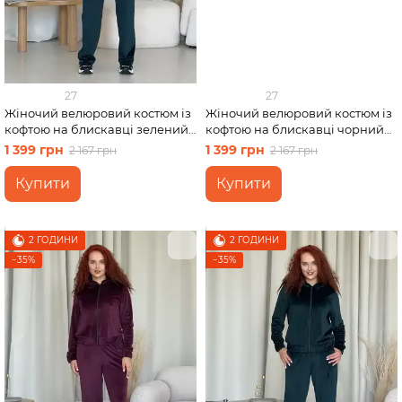
27
27
Жіночий велюровий костюм із
Жіночий велюровий костюм із
кофтою на блискавці зелений
кофтою на блискавці чорний
Merlini Варна 100001266
Merlini Варна 100001261 розмір
1 399 грн
1 399 грн
2 167 грн
2 167 грн
розмір 46-48 (L-XL)
50-52 (2XL-3XL)
Купити
Купити
2 ГОДИНИ
2 ГОДИНИ
−35%
−35%