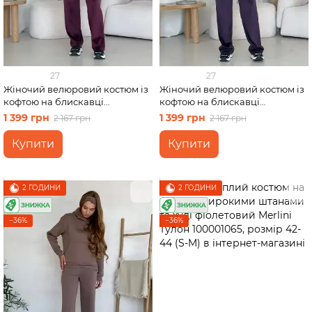
27
27
Жіночий велюровий костюм із
Жіночий велюровий костюм із
кофтою на блискавці
кофтою на блискавці
бордовий Merlini Варна
фіолетовий Merlini Варна
1 399 грн
1 399 грн
2 167 грн
2 167 грн
100001263 розмір 42-44 (S-M)
100001265 розмір 42-44 (S-M)
Купити
Купити
2 ГОДИНИ
2 ГОДИНИ
−36%
−36%