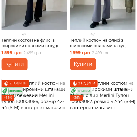
47
47
Теплий костюм на флисі з
Теплий костюм на флисі з
широкими штанами та худі
широкими штанами та худі
чорний Merlini Тулон
сірий Merlini Тулон 100001063,
1 599 грн
1 599 грн
2 499 грн
2 499 грн
100001061, розмір 42-44 (S-M)
розмір 42-44 (S-M)
Купити
Купити
2 ГОДИНИ
2 ГОДИНИ
−36%
−36%