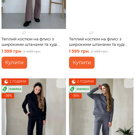
47
47
Теплий костюм на флисі з
Теплий костюм на флисі з
широкими штанами та худі
широкими штанами та худі
бежевий Merlini Тулон
фіолетовий Merlini Тулон
1 599 грн
1 599 грн
2 499 грн
2 499 грн
100001064, розмір 42-44 (S-M)
100001065, розмір 42-44 (S-M)
Купити
Купити
2 ГОДИНИ
2 ГОДИНИ
−36%
−36%