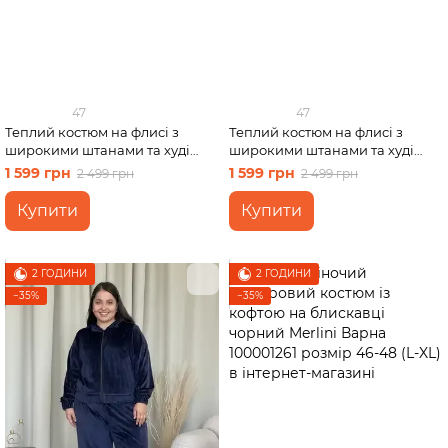
47
47
Теплий костюм на флисі з
Теплий костюм на флисі з
широкими штанами та худі
широкими штанами та худі
бежевий Merlini Тулон
білий Merlini Тулон 100001067,
1 599 грн
1 599 грн
2 499 грн
2 499 грн
100001066, розмір 42-44 (S-M)
розмір 42-44 (S-M)
Купити
Купити
2 ГОДИНИ
2 ГОДИНИ
−35%
−35%