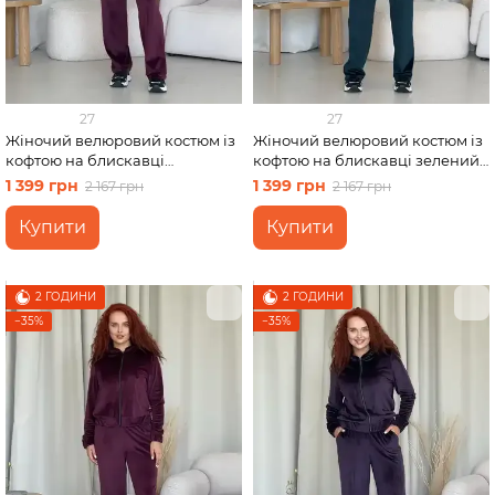
27
27
Жіночий велюровий костюм із
Жіночий велюровий костюм із
кофтою на блискавці
кофтою на блискавці зелений
бордовий Merlini Варна
Merlini Варна 100001266
1 399 грн
1 399 грн
2 167 грн
2 167 грн
100001263 розмір 46-48 (L-XL)
розмір 42-44 (S-M)
Купити
Купити
2 ГОДИНИ
2 ГОДИНИ
−35%
−35%