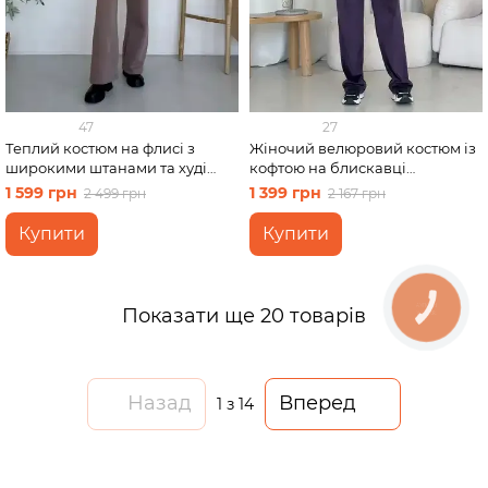
47
27
Теплий костюм на флисі з
Жіночий велюровий костюм із
широкими штанами та худі
кофтою на блискавці
бежевий Merlini Тулон
фіолетовий Merlini Варна
1 599 грн
1 399 грн
2 499 грн
2 167 грн
100001064, розмір 46-48 (L-XL)
100001265 розмір 46-48 (L-XL)
Купити
Купити
Показати ще 20 товарів
Назад
Вперед
1
з 14