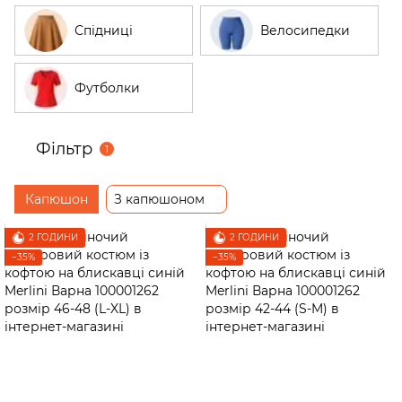
Спідниці
Велосипедки
Футболки
Фільтр
1
Капюшон
З капюшоном
2 ГОДИНИ
2 ГОДИНИ
−35%
−35%