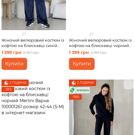
27
27
Жіночий велюровий костюм із
Жіночий велюровий костюм із
кофтою на блискавці синій
кофтою на блискавці чорний
Merlini Варна 100001262 розмір
Merlini Варна 100001261 розмір
1 399 грн
1 399 грн
2 167 грн
2 167 грн
54-56 (4XL-54XL)
46-48 (L-XL)
Купити
Купити
2 ГОДИНИ
2 ГОДИНИ
−35%
−36%