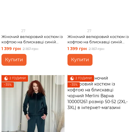
27
27
Жіночий велюровий костюм із
Жіночий велюровий костюм із
кофтою на блискавці синій
кофтою на блискавці синій
Merlini Варна 100001262 розмір
Merlini Варна 100001262 розмір
1 399 грн
1 399 грн
2 167 грн
2 167 грн
46-48 (L-XL)
42-44 (S-M)
Купити
Купити
2 ГОДИНИ
2 ГОДИНИ
−35%
−35%