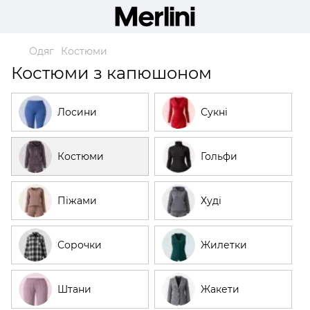
Одяг
Костюми
Костюми з капюшоном
Лосини
Сукні
Костюми
Гольфи
Піжами
Худі
Сорочки
Жилетки
Штани
Жакети