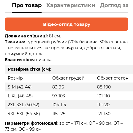
Про товар
Характеристики
Догляд за
Відео-огляд товару
Довжина спідниці:
81 см.
Тканина:
турецький рубчик (70% бавовна, 30% еластан)
– не кашлатиться, не просвічується, добре тягнеться,
приємний до тіла.
Еластичність:
висока.
Розмірна сітка (см):
Розмір
Обхват грудей
Обхват стегон
S-M (42-44)
83-96
88-100
L-XL (46-48)
97-103
101-110
2XL-3XL (50-52)
104-114
111-120
4XL-5XL (54-56)
115-125
121-130
Параметри фотомоделі
: зріст – 171 см, ОГ – 90 см, ОТ –
73 см, ОС – 99 см.