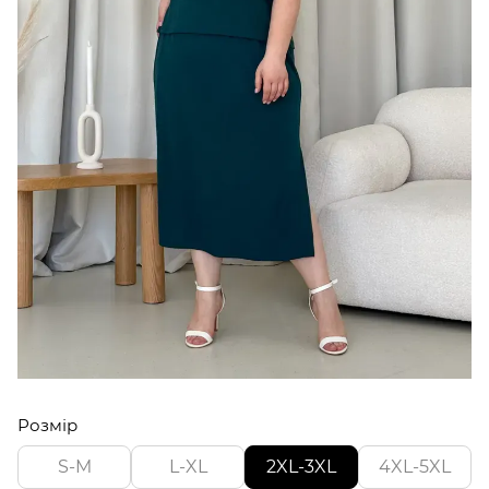
Розмір
S-M
L-XL
2XL-3XL
4XL-5XL