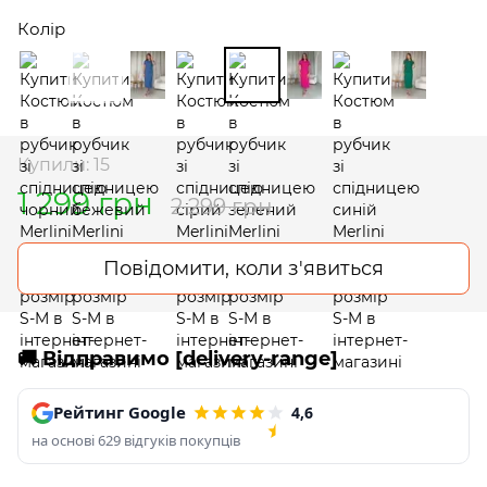
Колір
Купили: 15
1 299 грн
2 299 грн
Повідомити, коли з'явиться
🚚 Відправимо [delivery-range]
Рейтинг Google
4,6
на основі 629 відгуків покупців