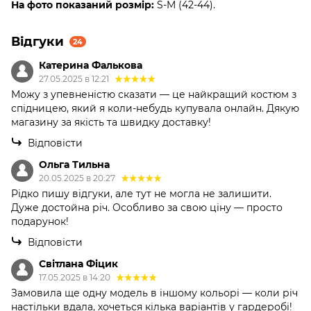
На фото показаний розмір:
S-M (42-44).
Відгуки
24
Катерина Фалькова
27.05.2025 в 12:21
Можу з упевненістю сказати — це найкращий костюм з
спідницею, який я коли-небудь купувала онлайн. Дякую
магазину за якість та швидку доставку!
Відповісти
Ольга Тильна
20.05.2025 в 20:27
Рідко пишу відгуки, але тут не могла не залишити.
Дуже достойна річ. Особливо за свою ціну — просто
подарунок!
Відповісти
Світлана Фіцик
17.05.2025 в 14:20
Замовила ще одну модель в іншому кольорі — коли річ
настільки вдала, хочеться кілька варіантів у гардеробі!