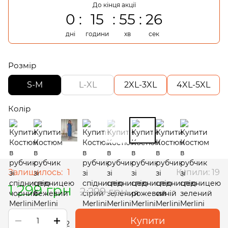
До кінця акції
0
15
55
26
дні
години
хв
сек
Розмір
S-M
L-XL
2XL-3XL
4XL-5XL
Колір
Залишилось:
1
Купили: 19
1 299 грн
2 299 грн
Купити