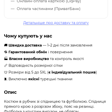
Онлайн-оплата карткою (LiqPay)
Оплата частинами (ПриватБанк)
Детальніше про доставку та оплату
Чому купують у нас
🚚
Швидка доставка
— 1–2 дні після замовлення
🔁
Гарантований обмін
і повернення
🏭
Власне виробництво
та контроль якості
📏 Відповідність розмірної сітки
👕 Розміри від S до 5XL (
є індивідуальний пошив
)
🧵 Виключно
якісні
турецькі тканини
Опис
Костюм в рубчик зі спідницею та футболкою. Спідниця
прямого крою з розрізом збоку, пояс на резинці.
Футболка з круглим вирізом, не облягає.