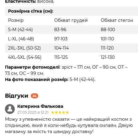
Еластичність:
висока.
Розмірна сітка (см):
Розмір
Обхват грудей
Обхват стегон
S-M (42-44)
83-96
88-100
L-XL (46-48)
97-103
101-110
2XL-3XL (50-52)
104-114
111-120
4XL-5XL (54-56)
115-125
121-130
Параметри фотомоделі
: зріст – 171 см, ОГ – 90 см, ОТ –
73 см, ОС – 99 см.
На фото показаний розмір:
S-M (42-44).
Відгуки
24
Катерина Фалькова
27.05.2025 в 12:21
Можу з упевненістю сказати — це найкращий костюм з
спідницею, який я коли-небудь купувала онлайн. Дякую
магазину за якість та швидку доставку!