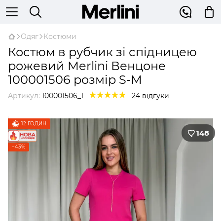
Одяг
Костюми
Костюм в рубчик зі спідницею
рожевий Merlini Венцоне
100001506 розмір S-M
Артикул:
100001506_1
24 відгуки
12 ГОДИН
148
−43%