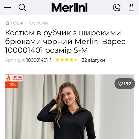
Одяг
Костюми
Костюм в рубчик з широкими
брюками чорний Merlini Варес
100001401 розмір S-M
Артикул:
100001401_1
32 відгуки
192
−25%