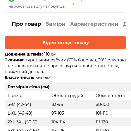
на основі 629 відгуків покупців
Про товар
Заміри
Характеристики
До
Відео-огляд товару
Довжина штанів:
110 см.
Тканина:
турецький рубчик (70% бавовна, 30% еластан)
– не кашлатиться, не просвічується, добре тягнеться,
приємний до тіла.
Еластичність:
висока.
Розмірна сітка (см):
Розмір
Обхват грудей
Обхват стегон
S-M (42-44)
83-96
88-100
L-XL (46-48)
97-103
101-110
2XL-3XL (50-52)
104-114
111-120
4XL-5XL (54-56)
115-125
121-130