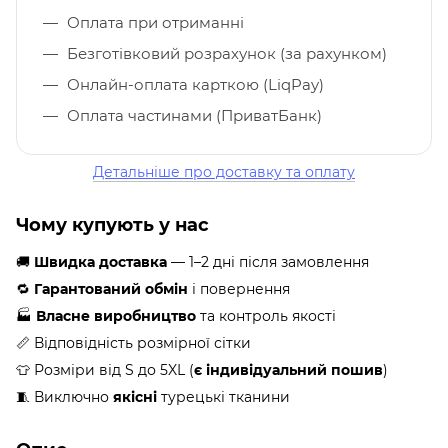
Оплата при отриманні
Безготівковий розрахунок (за рахунком)
Онлайн-оплата карткою (LiqPay)
Оплата частинами (ПриватБанк)
Детальніше про доставку та оплату
Чому купують у нас
🚚
Швидка доставка
— 1–2 дні після замовлення
🔁
Гарантований обмін
і повернення
🏭
Власне виробництво
та контроль якості
📏 Відповідність розмірної сітки
👕 Розміри від S до 5XL (
є індивідуальний пошив
)
🧵 Виключно
якісні
турецькі тканини