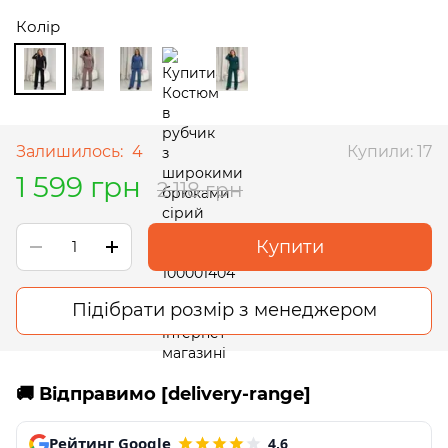
Колір
Залишилось:
4
Купили: 17
1 599 грн
2 118 грн
Купити
Підібрати розмір з менеджером
🚚 Відправимо [delivery-range]
Рейтинг Google
4,6