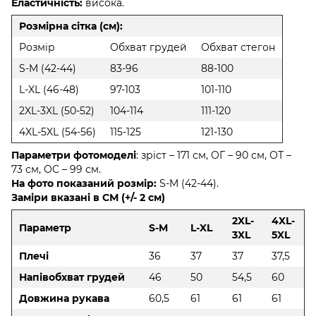
Еластичність:
висока.
Розмірна сітка (см):
Розмір
Обхват грудей
Обхват стегон
S-M (42-44)
83-96
88-100
L-XL (46-48)
97-103
101-110
2XL-3XL (50-52)
104-114
111-120
4XL-5XL (54-56)
115-125
121-130
Параметри фотомоделі
: зріст – 171 см, ОГ – 90 см, ОТ –
73 см, ОС – 99 см.
На фото показаний розмір:
S-M (42-44).
Заміри вказані в СМ (+/- 2 см)
2XL-
4XL-
Параметр
S-M
L-XL
3XL
5XL
Плечі
36
37
37
37,5
Напівобхват грудей
46
50
54,5
60
Довжина рукава
60,5
61
61
61