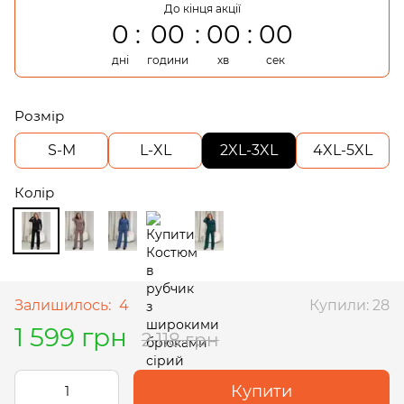
До кінця акції
0
00
00
00
дні
години
хв
сек
Розмір
S-M
L-XL
2XL-3XL
4XL-5XL
Колір
Залишилось:
4
Купили: 28
1 599 грн
2 118 грн
Купити