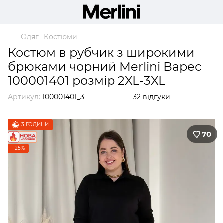
Одяг
Костюми
Костюм в рубчик з широкими
брюками чорний Merlini Варес
100001401 розмір 2XL-3XL
Артикул:
100001401_3
32 відгуки
3 ГОДИНИ
70
−25%