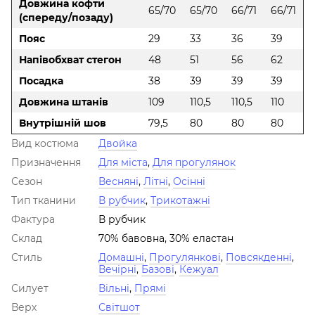
Довжина кофти
65/70
65/70
66/71
66/71
(спереду/позаду)
Пояс
29
33
36
39
Напівобхват стегон
48
51
56
62
Посадка
38
39
39
39
Довжина штанів
109
110,5
110,5
110
Внутрішній шов
79,5
80
80
80
Вид костюма
Двойка
Призначення
Для міста
,
Для прогулянок
Сезон
Весняні
,
Літні
,
Осінні
Тип тканини
В рубчик
,
Трикотажні
Фактура
В рубчик
Склад
70% бавовна, 30% еластан
Стиль
Домашні
,
Прогулянкові
,
Повсякденні
,
Вечірні
,
Базові
,
Кежуал
Силует
Вільні
,
Прямі
Верх
Світшот