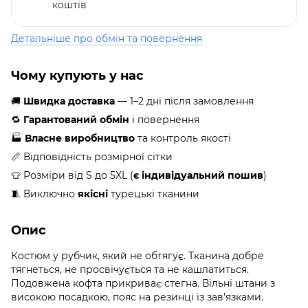
коштів
Детальніше про обмін та повернення
Чому купують у нас
🚚
Швидка доставка
— 1–2 дні після замовлення
🔁
Гарантований обмін
і повернення
🏭
Власне виробництво
та контроль якості
📏 Відповідність розмірної сітки
👕 Розміри від S до 5XL (
є індивідуальний пошив
)
🧵 Виключно
якісні
турецькі тканини
Опис
Костюм у рубчик, який не обтягує. Тканина добре
тягнеться, не просвічується та не кашлатиться.
Подовжена кофта прикриває стегна. Вільні штани з
високою посадкою, пояс на резинці із зав'язками.