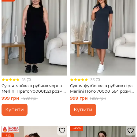
18
33
Сукня-майка в рубчик чорна
Сукня-футболка в рубчик сіра
Merlini Прато 700001521 розмір
Merlini Поло 700001564 розмір
2XL-3XL
L-XL
999 грн
999 грн
1 899 грн
1 899 грн
Купити
Купити
−47%
−51%