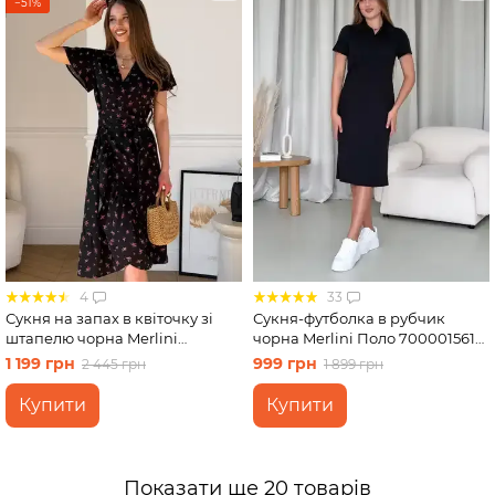
−51%
4
33
Сукня на запах в квіточку зі
Сукня-футболка в рубчик
штапелю чорна Merlini
чорна Merlini Поло 700001561
Віченца 700002201 розмір S-M
розмір S-M
1 199 грн
999 грн
2 445 грн
1 899 грн
Купити
Купити
Показати ще 20 товарів