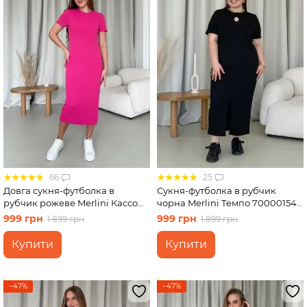
66
25
Довга сукня-футболка в
Сукня-футболка в рубчик
рубчик рожеве Merlini Кассо
чорна Merlini Темпо 700001541
700000128 розмір 42-44 (S-M)
розмір 2XL-3XL
999 грн
999 грн
1 899 грн
1 899 грн
Купити
Купити
−47%
−47%