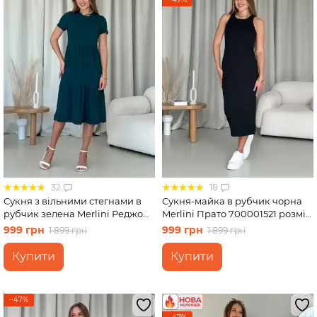
32
18
Сукня з вільними стегнами в
Сукня-майка в рубчик чорна
рубчик зелена Merlini Реджо
Merlini Прато 700001521 розмір
700001585 розмір L-XL
L-XL
999 грн
999 грн
1 899 грн
1 899 грн
Купити
Купити
−47%