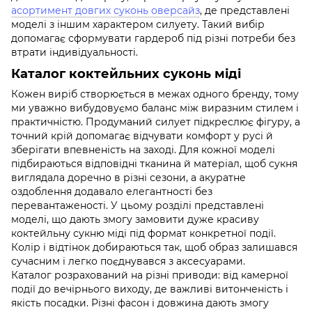
асортимент довгих суконь оверсайз
, де представлені
моделі з іншим характером силуету. Такий вибір
допомагає сформувати гардероб під різні потреби без
втрати індивідуальності.
Каталог коктейльних суконь міді
Кожен виріб створюється в межах одного бренду, тому
ми уважно вибудовуємо баланс між виразним стилем і
практичністю. Продуманий силует підкреслює фігуру, а
точний крій допомагає відчувати комфорт у русі й
зберігати впевненість на заході. Для кожної моделі
підбираються відповідні тканина й матеріал, щоб сукня
виглядала доречно в різні сезони, а акуратне
оздоблення додавало елегантності без
перевантаженості. У цьому розділі представлені
моделі, що дають змогу замовити дуже красиву
коктейльну сукню міді під формат конкретної події.
Колір і відтінок добираються так, щоб образ залишався
сучасним і легко поєднувався з аксесуарами.
Каталог розрахований на різні приводи: від камерної
події до вечірнього виходу, де важливі витонченість і
якість посадки. Різні фасон і довжина дають змогу