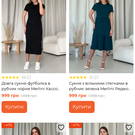
66
32
Довга сукня-футболка в
Сукня з вільними стегнами в
рубчик чорне Merlini Кассо
рубчик зелена Merlini Реджо
700000121 розмір 46-48 (L-XL)
700001585 розмір S-M
999 грн
999 грн
1 899 грн
1 899 грн
Купити
Купити
−47%
−47%