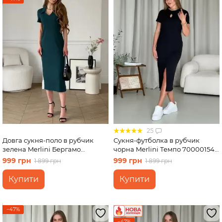
25
Довга сукня-поло в рубчик
Сукня-футболка в рубчик
зелена Merlini Бергамо
чорна Merlini Темпо 700001541
700002245 розмір L-XL
розмір L-XL
999 грн
999 грн
1 899 грн
1 899 грн
Купити
Купити
−47%
−47%