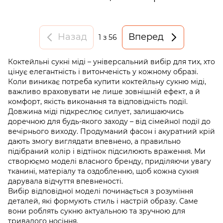
Назад
Вперед
1
з 56
Коктейльні сукні міді – універсальний вибір для тих, хто
цінує елегантність і витонченість у кожному образі.
Коли виникає потреба купити коктейльну сукню міді,
важливо враховувати не лише зовнішній ефект, а й
комфорт, якість виконання та відповідність події.
Довжина міді підкреслює силует, залишаючись
доречною для будь-якого заходу – від сімейної події до
вечірнього виходу. Продуманий фасон і акуратний крій
дають змогу виглядати впевнено, а правильно
підібраний колір і відтінок підсилюють враження. Ми
створюємо моделі власного бренду, приділяючи увагу
тканині, матеріалу та оздобленню, щоб кожна сукня
дарувала відчуття впевненості.
Вибір відповідної моделі починається з розуміння
деталей, які формують стиль і настрій образу. Саме
вони роблять сукню актуальною та зручною для
тривалого носіння.