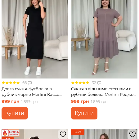
66
32
Довга сукня-футболка в
Сукня з вільними стегнами в
рубчик чорне Merlini Кассо
рубчик бежева Merlini Реджо
700000121 розмір 42-44 (S-M)
700001582 розмір 2XL-3XL
999 грн
999 грн
1 899 грн
1 899 грн
Купити
Купити
−47%