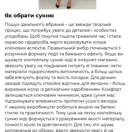
Як обрати сукню
Пошук ідеального вбрання – це завжди творчий
процес, що потребує уваги до деталей і особистих
уподобань. Щоб покупка тішила тривалий час і стала
окрасою гардероба, варто враховувати кілька
ключових аспектів. Правильний вибір починається з
розуміння формату події та бажаного ефекту. Якщо ви
шукаєте коктейльну сукню міді в інтернет-магазині,
зверніть увагу на поєднання силуету й тканини: легкі
матеріали підкреслюють витонченість, а більш щільні
забезпечують форму та якість посадки. Для денних
заходів підійдуть спокійні відтінки, для вечірніх – більш
виразний колір із делікатним оздобленням. Комфорт
залишається ключовим чинником, адже сукня має
підтримувати впевненість протягом усього вечора.
У нашому виробництві робиться акцент на баланс
стилю та практичності. Тому ціна на легку коктейльну
сукню міді формується з урахуванням якості матеріалу,
точності крою та довговічності. Для тих, хто шукає
доповнення до образу, варто звернути увагу й на