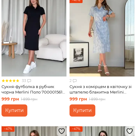
−47%
33
2
Сукня-футболка в рубчик
Сукня з комірцем в квіточку зі
чорна Merlini Поло 700001561
штапелю блакитна Merlini
розмір L-XL
Тарпи 700002222 розмір 2XL-
999 грн
999 грн
1 899 грн
1 899 грн
3XL
Купити
Купити
−47%
−47%