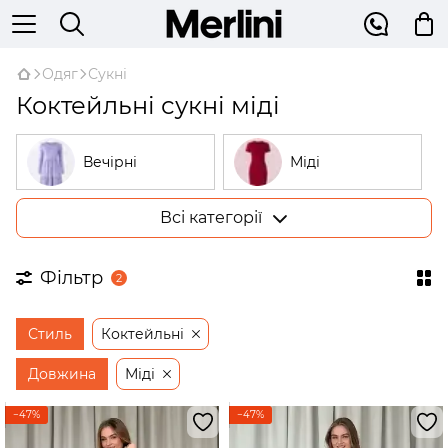
Одяг
Сукні
Коктейльні сукні міді
Вечірні
Міді
Всі категорії
Великі розміри
У рубчик
Фільтр
2
На запах
Трикотажні
Стиль
Коктейльні
Бежеві
Відкриті плечі
Довжина
Міді
−47%
−47%
Сукні-трапеції