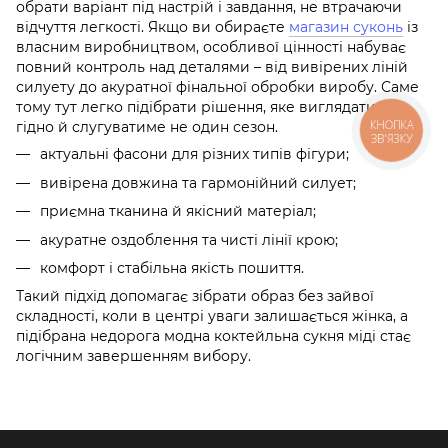
обрати варіант під настрій і завдання, не втрачаючи
відчуття легкості. Якщо ви обираєте
магазин суконь
із
власним виробництвом, особливої цінності набуває
повний контроль над деталями – від вивірених ліній
силуету до акуратної фінальної обробки виробу. Саме
тому тут легко підібрати рішення, яке виглядатиме
КНОПКА
гідно й слугуватиме не один сезон.
ЗВ'ЯЗКУ
актуальні фасони для різних типів фігури;
вивірена довжина та гармонійний силует;
приємна тканина й якісний матеріал;
акуратне оздоблення та чисті лінії крою;
комфорт і стабільна якість пошиття.
Такий підхід допомагає зібрати образ без зайвої
складності, коли в центрі уваги залишається жінка, а
підібрана недорога модна коктейльна сукня міді стає
логічним завершенням вибору.