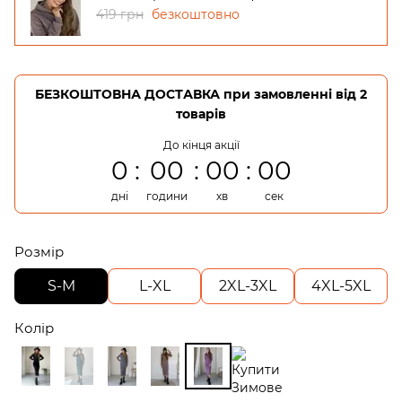
419 грн
безкоштовно
БЕЗКОШТОВНА ДОСТАВКА при замовленні від 2
товарів
До кінця акції
0
00
00
00
дні
години
хв
сек
Розмір
S-M
L-XL
2XL-3XL
4XL-5XL
Колір