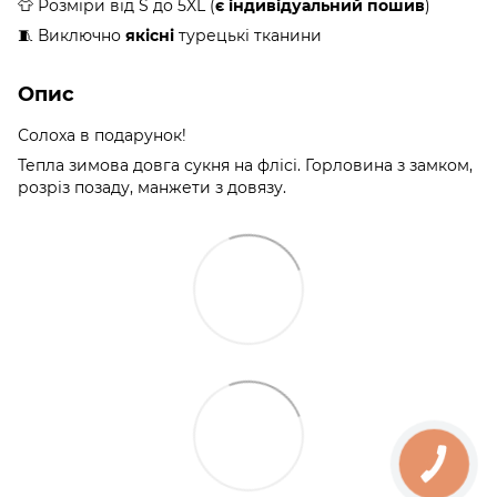
👕 Розміри від S до 5XL (
є індивідуальний пошив
)
🧵 Виключно
якісні
турецькі тканини
Опис
Солоха в подарунок!
Тепла зимова довга сукня на флісі. Горловина з замком,
розріз позаду, манжети з довязу.