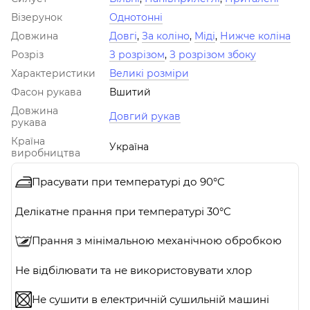
Візерунок
Однотонні
Довжина
Довгі
,
За коліно
,
Міді
,
Нижче коліна
Розріз
З розрізом
,
З розрізом збоку
Характеристики
Великі розміри
Фасон рукава
Вшитий
Довжина
Довгий рукав
рукава
Країна
Україна
виробництва
Прасувати при температурі до 90°C
Делікатне прання при температурі 30°C
Прання з мінімальною механічною обробкою
Не відбілювати та не використовувати хлор
Не сушити в електричній сушильній машині