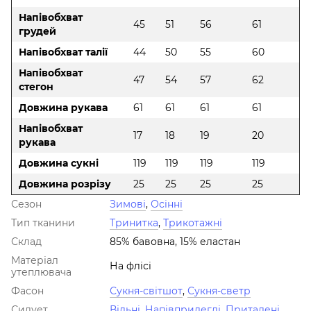
Напівобхват
45
51
56
61
грудей
Напівобхват талії
44
50
55
60
Напівобхват
47
54
57
62
стегон
Довжина рукава
61
61
61
61
Напівобхват
17
18
19
20
рукава
Довжина сукні
119
119
119
119
Довжина розрізу
25
25
25
25
Сезон
Зимові
,
Осінні
Тип тканини
Тринитка
,
Трикотажні
Склад
85% бавовна, 15% еластан
Матеріал
На флісі
утеплювача
Фасон
Сукня-світшот
,
Сукня-светр
Силует
Вільні
,
Напівприлеглі
,
Приталені