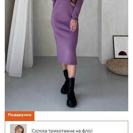
Подарунок
Солоха трикотажна на флісі