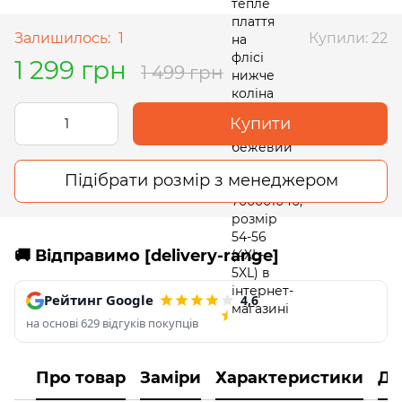
Залишилось:
1
Купили: 22
1 299 грн
1 499 грн
Купити
Підібрати розмір з менеджером
🚚 Відправимо [delivery-range]
Рейтинг Google
4,6
на основі 629 відгуків покупців
Про товар
Заміри
Характеристики
До