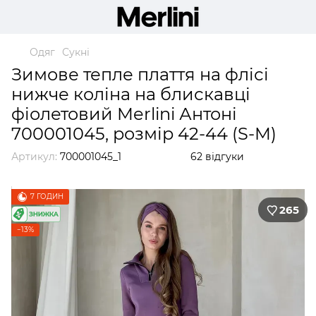
Одяг
Сукні
Зимове тепле плаття на флісі
нижче коліна на блискавці
фіолетовий Merlini Антоні
700001045, розмір 42-44 (S-M)
Артикул:
700001045_1
62 відгуки
7 ГОДИН
265
−13%