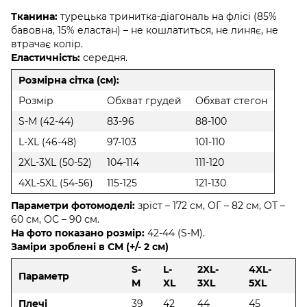
Тканина:
турецька тринитка-діагональ на флісі (85%
бавовна, 15% еластан) – не кошлатиться, не линяє, не
втрачає колір.
Еластичність:
середня.
Розмірна сітка (см):
Розмір
Обхват грудей
Обхват стегон
S-M (42-44)
83-96
88-100
L-XL (46-48)
97-103
101-110
2XL-3XL (50-52)
104-114
111-120
4XL-5XL (54-56)
115-125
121-130
Параметри фотомоделі:
зріст – 172 см, ОГ – 82 см, ОТ –
60 см, ОС – 90 см.
На фото показано розмір:
42-44 (S-M).
Заміри зроблені в СМ (+/- 2 см)
S-
L-
2XL-
4XL-
Параметр
M
XL
3XL
5XL
Плечі
39
42
44
45