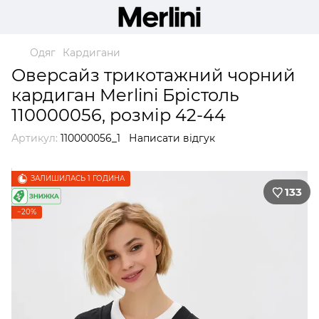
Одяг
Кардигани
Оверсайз трикотажний чорний
кардиган Merlini Брістоль
110000056, розмір 42-44
Артикул:
110000056_1
Написати відгук
ЗАЛИШИЛАСЬ 1 ГОДИНА
133
−20%