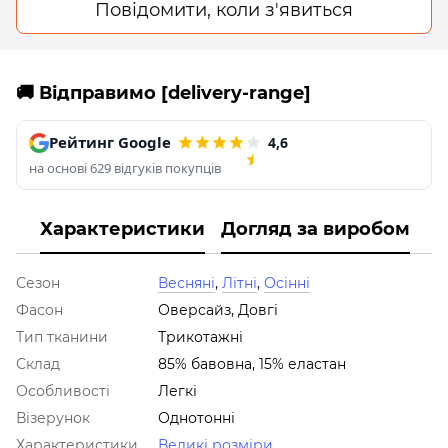
Повідомити, коли з'явиться
🚚 Відправимо [delivery-range]
Рейтинг Google
4,6
на основі 629 відгуків покупців
Характеристики
Догляд за виробом
Сезон
Весняні
,
Літні
,
Осінні
Фасон
Оверсайз, Довгі
Тип тканини
Трикотажні
Склад
85% бавовна, 15% еластан
Особливості
Легкі
Візерунок
Однотонні
Характеристики
Великі розміри