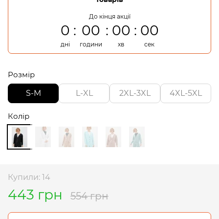
До кінця акції
0
00
00
00
дні
години
хв
сек
Розмір
S-M
L-XL
2XL-3XL
4XL-5XL
Колір
Купили: 14
443 грн
554 грн