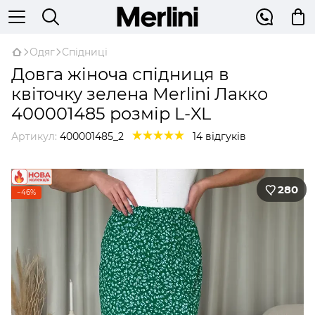
Одяг
Спідниці
Довга жіноча спідниця в
квіточку зелена Merlini Лакко
400001485 розмір L-XL
Артикул:
400001485_2
14 відгуків
280
−46%