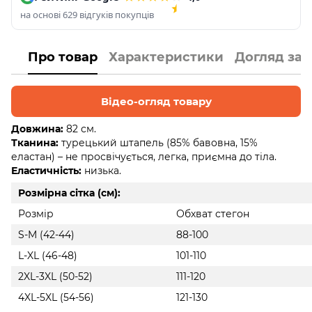
на основі 629 відгуків покупців
Про товар
Характеристики
Догляд за
Відео-огляд товару
Довжина:
82 см.
Тканина:
турецький штапель (85% бавовна, 15%
еластан) – не просвічується, легка, приємна до тіла.
Еластичність:
низька.
Розмірна сітка (см):
Розмір
Обхват стегон
S-M (42-44)
88-100
L-XL (46-48)
101-110
2XL-3XL (50-52)
111-120
4XL-5XL (54-56)
121-130