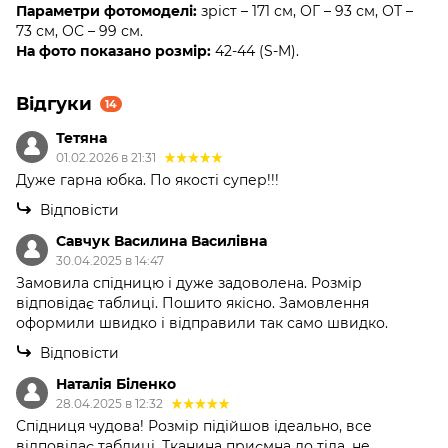
Параметри фотомоделі:
зріст – 171 см, ОГ – 93 см, ОТ –
73 см, ОС – 99 см.
На фото показано розмір:
42-44 (S-M).
Відгуки
14
Тетяна
01.02.2026 в 21:31
Дуже гарна юбка. По якості супер!!!
Відповісти
Савчук Василина Василівна
30.04.2025 в 14:47
Замовила спідницю і дуже задоволена. Розмір
відповідає таблиці. Пошито якісно. Замовлення
оформили швидко і відправили так само швидко.
Відповісти
Наталія Біленко
28.04.2025 в 12:32
Спідниця чудова! Розмір підійшов ідеально, все
відповідає таблиці. Тканина приємна до тіла, не