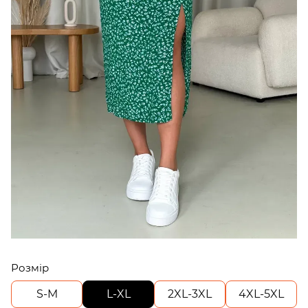
Розмір
S-M
L-XL
2XL-3XL
4XL-5XL