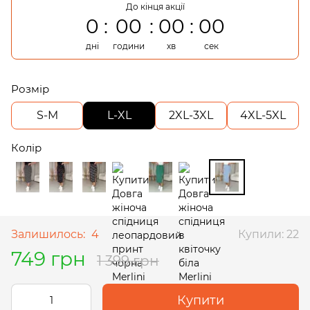
До кінця акції
0
00
00
00
дні
години
хв
сек
Розмір
S-M
L-XL
2XL-3XL
4XL-5XL
Колір
Залишилось:
4
Купили: 22
749 грн
1 399 грн
Купити