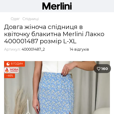
Одяг
Спідниці
Довга жіноча спідниця в
квіточку блакитна Merlini Лакко
400001487 розмір L-XL
Артикул:
400001487_2
14 відгуків
8 ГОДИН
160
−46%