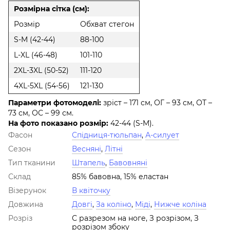
Розмірна сітка (см):
Розмір
Обхват стегон
S-M (42-44)
88-100
L-XL (46-48)
101-110
2XL-3XL (50-52)
111-120
4XL-5XL (54-56)
121-130
Параметри фотомоделі:
зріст – 171 см, ОГ – 93 см, ОТ –
73 см, ОС – 99 см.
На фото показано розмір:
42-44 (S-M).
Фасон
Спідниця-тюльпан
,
А-силует
Сезон
Весняні
,
Літні
Тип тканини
Штапель
,
Бавовняні
Склад
85% бавовна, 15% еластан
Візерунок
В квіточку
Довжина
Довгі
,
За коліно
,
Міді
,
Нижче коліна
Розріз
С разрезом на ноге, З розрізом, З
розрізом збоку