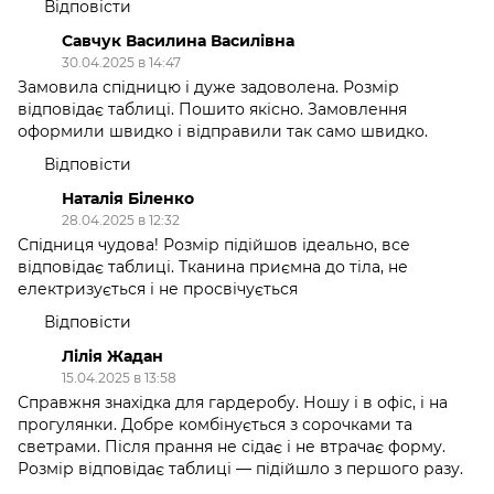
Відповісти
Савчук Василина Василівна
30.04.2025 в 14:47
Замовила спідницю і дуже задоволена. Розмір
відповідає таблиці. Пошито якісно. Замовлення
оформили швидко і відправили так само швидко.
Відповісти
Наталія Біленко
28.04.2025 в 12:32
Спідниця чудова! Розмір підійшов ідеально, все
відповідає таблиці. Тканина приємна до тіла, не
електризується і не просвічується
Відповісти
Лілія Жадан
15.04.2025 в 13:58
Справжня знахідка для гардеробу. Ношу і в офіс, і на
прогулянки. Добре комбінується з сорочками та
светрами. Після прання не сідає і не втрачає форму.
Розмір відповідає таблиці — підійшло з першого разу.