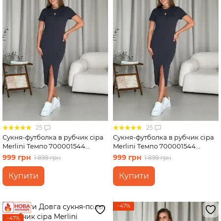
25
25
Сукня-футболка в рубчик сіра
Сукня-футболка в рубчик сіра
Merlini Темпо 700001544
Merlini Темпо 700001544
розмір L-XL
розмір S-M
999 грн
999 грн
1 899 грн
1 899 грн
Купити
Купити
−47%
−47%