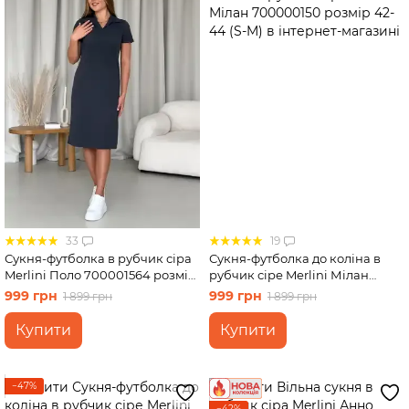
33
19
Сукня-футболка в рубчик сіра
Сукня-футболка до коліна в
Merlini Поло 700001564 розмір
рубчик сіре Merlini Мілан
S-M
700000150 розмір 42-44 (S-M)
999 грн
999 грн
1 899 грн
1 899 грн
Купити
Купити
−47%
−42%