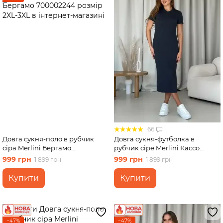
66
Довга сукня-поло в рубчик
Довга сукня-футболка в
сіра Merlini Бергамо
рубчик сіре Merlini Кассо
700002244 розмір 2XL-3XL
700000130 розмір 42-44 (S-M)
999 грн
999 грн
1 899 грн
1 899 грн
Купити
Купити
−47%
−47%