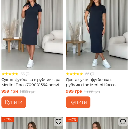
33
66
Сукня-футболка в рубчик сіра
Довга сукня-футболка в
Merlini Поло 700001564 розмір
рубчик сіре Merlini Кассо
L-XL
700000130 розмір 46-48 (L-XL)
999 грн
999 грн
1 899 грн
1 899 грн
Купити
Купити
−47%
−47%