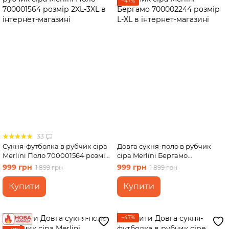
−47%
33
Сукня-футболка в рубчик сіра
Довга сукня-поло в рубчик
Merlini Поло 700001564 розмір
сіра Merlini Бергамо
2XL-3XL
700002244 розмір L-XL
999 грн
999 грн
1 899 грн
1 899 грн
Купити
Купити
−47%