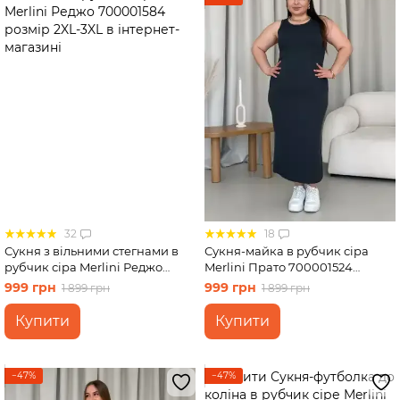
32
18
Сукня з вільними стегнами в
Сукня-майка в рубчик сіра
рубчик сіра Merlini Реджо
Merlini Прато 700001524
700001584 розмір 2XL-3XL
розмір 2XL-3XL
999 грн
999 грн
1 899 грн
1 899 грн
Купити
Купити
−47%
−47%