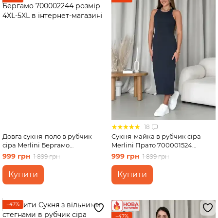
18
Довга сукня-поло в рубчик
Сукня-майка в рубчик сіра
сіра Merlini Бергамо
Merlini Прато 700001524
700002244 розмір 4XL-5XL
розмір S-M
999 грн
999 грн
1 899 грн
1 899 грн
Купити
Купити
−47%
−47%