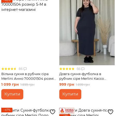
−42%
86
66
Вільна сукня в рубчик сіра
Довга сукня-футболка в
Merlini Анно 700001504 розмір
рубчик сіре Merlini Кассо
S-M
700000130 розмір 50-52 (2XL-
1 099 грн
999 грн
1 899 грн
1 899 грн
3XL)
Купити
Купити
−47%