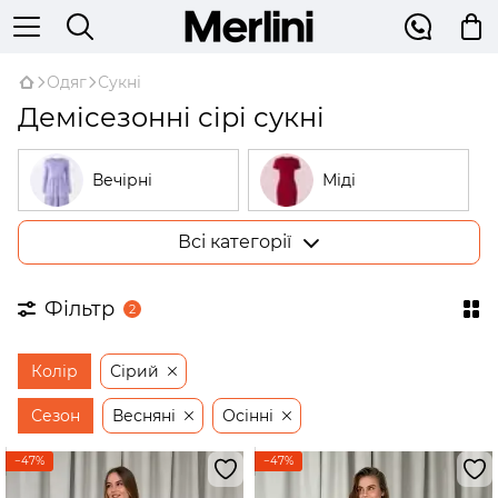
Одяг
Сукні
Демісезонні сірі сукні
Вечірні
Міді
Всі категорії
Великі розміри
У рубчик
Фільтр
2
На запах
Трикотажні
Колір
Сірий
Бежеві
Відкриті плечі
Сезон
Весняні
Осінні
−47%
−47%
Сукні-трапеції