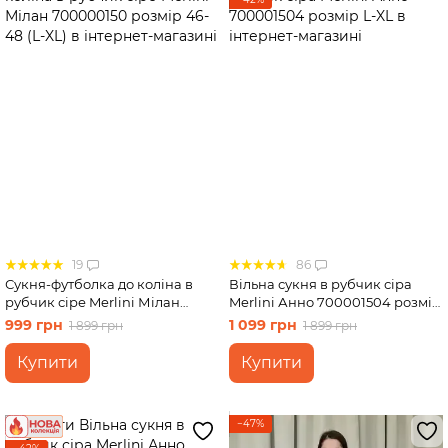
19
86
Сукня-футболка до коліна в
Вільна сукня в рубчик сіра
рубчик сіре Merlini Мілан
Merlini Анно 700001504 розмір
700000150 розмір 46-48 (L-XL)
L-XL
999 грн
1 099 грн
1 899 грн
1 899 грн
Купити
Купити
−47%