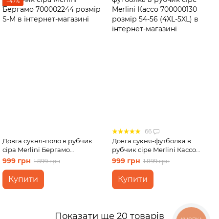
−47%
66
Довга сукня-поло в рубчик
Довга сукня-футболка в
сіра Merlini Бергамо
рубчик сіре Merlini Кассо
700002244 розмір S-M
700000130 розмір 54-56 (4XL-
999 грн
999 грн
1 899 грн
1 899 грн
5XL)
Купити
Купити
Показати ще 20 товарів