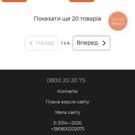
Показати ще 20 товарів
КНОПКА
ЗВ'ЯЗКУ
Назад
Вперед
1
з 4
0800 20 20 75
Контакти
Повна версія сайту
Мапа сайту
© 2014—2026
+380800202075