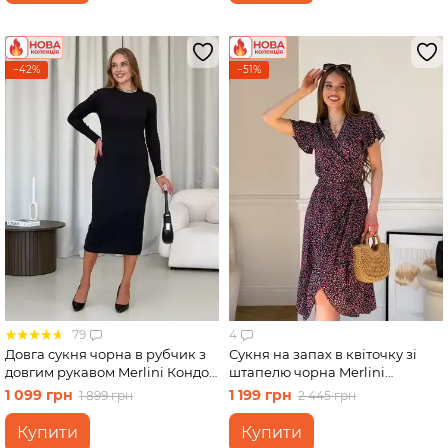
−42%
−51%
79
4
Довга сукня чорна в рубчик з
Сукня на запах в квіточку зі
довгим рукавом Merlini Кондо
штапелю чорна Merlini
700001161, розмір 42-44 (S-M)
Віченца 700002204 розмір
1 099 грн
1 199 грн
1 899 грн
2 445 грн
4XL-5XL
Купити
Купити