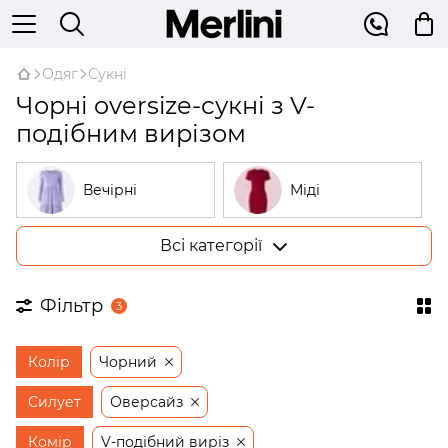
Одяг
Сукні
Чорні oversize-сукні з V-
подібним вирізом
Вечірні
Міді
Всі категорії
Великі розміри
У рубчик
Фільтр
3
На запах
Трикотажні
Колір
Чорний
Бежеві
Відкриті плечі
Силует
Оверсайз
Комір
V-подібний виріз
Сукні-трапеції