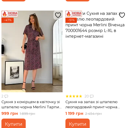
−47%
−51%
2
20
Сукня з комірцем в квіточку зі
Сукня на запах зі штапелю
штапелю чорна Merlini Тарпи
леопардовий принт чорна
700002224 розмір 2XL-3XL
Merlini Віченца 700001644
999 грн
1 199 грн
1 899 грн
2 454 грн
розмір L-XL
Купити
Купити