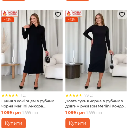
−42%
−42%
1
79
Сукня з комірцем в рубчик
Довга сукня чорна в рубчик з
чорна Merlini Анкора
довгим рукавом Merlini Кондо
700001701 розмір S-M
700001161, розмір 46-48 (L-XL)
1 099 грн
1 099 грн
1 899 грн
1 899 грн
Купити
Купити