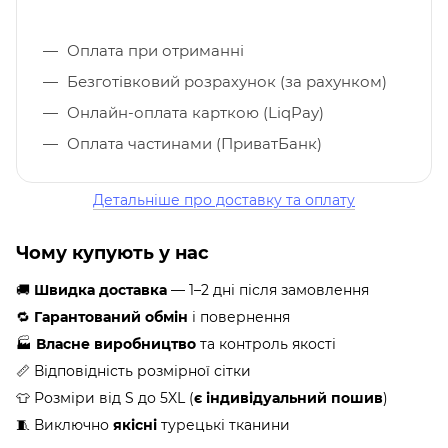
Оплата при отриманні
Безготівковий розрахунок (за рахунком)
Онлайн-оплата карткою (LiqPay)
Оплата частинами (ПриватБанк)
Детальніше про доставку та оплату
Чому купують у нас
🚚
Швидка доставка
— 1–2 дні після замовлення
🔁
Гарантований обмін
і повернення
🏭
Власне виробництво
та контроль якості
📏 Відповідність розмірної сітки
👕 Розміри від S до 5XL (
є індивідуальний пошив
)
🧵 Виключно
якісні
турецькі тканини