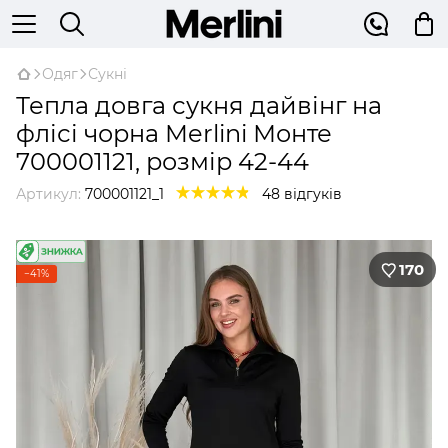
Одяг
Сукні
Тепла довга сукня дайвінг на
флісі чорна Merlini Монте
700001121, розмір 42-44
Артикул:
700001121_1
48 відгуків
170
−41%