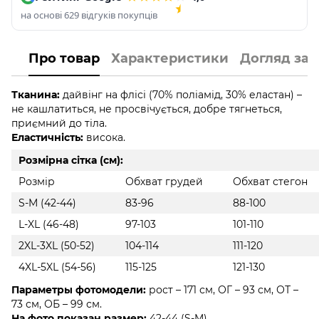
на основі 629 відгуків покупців
Про товар
Характеристики
Догляд за
Тканина:
дайвінг на флісі
(70% поліамід, 30% еластан) –
не кашлатиться, не просвічується, добре тягнеться,
приємний до тіла.
Еластичність:
висока.
Розмірна сітка (см):
Розмір
Обхват грудей
Обхват стегон
S-M (42-44)
83-96
88-100
L-XL (46-48)
97-103
101-110
2XL-3XL (50-52)
104-114
111-120
4XL-5XL (54-56)
115-125
121-130
Параметры фотомодели:
рост – 171 см, ОГ – 93 см, ОТ –
73 см, ОБ – 99 см.
На фото показан размер:
42-44 (S-M).