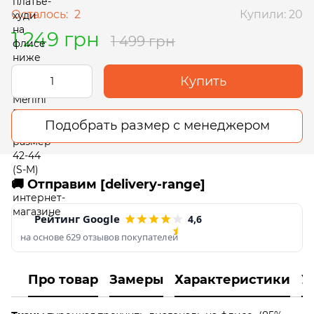
Осталось:
2
Купили: 20
1 249 грн
1 499 грн
Купить
Подобрать размер с менеджером
🚚 Отправим [delivery-range]
Рейтинг Google
4,6
на основе 629 отзывов покупателей
Про товар
Замеры
Характеристики
У