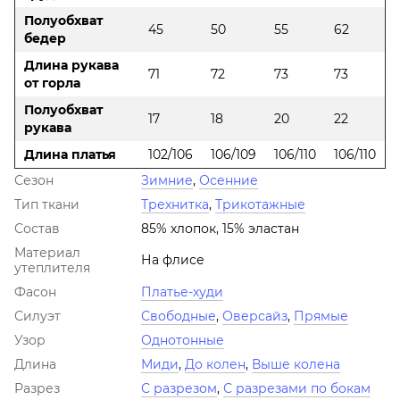
Полуобхват
45
50
55
62
бедер
Длина рукава
71
72
73
73
от горла
Полуобхват
17
18
20
22
рукава
Длина платья
102/106
106/109
106/110
106/110
Сезон
Зимние
,
Осенние
Тип ткани
Трехнитка
,
Трикотажные
Состав
85% хлопок, 15% эластан
Материал
На флисе
утеплителя
Фасон
Платье-худи
Силуэт
Свободные
,
Оверсайз
,
Прямые
Узор
Однотонные
Длина
Миди
,
До колен
,
Выше колена
Разрез
С разрезом
,
С разрезами по бокам