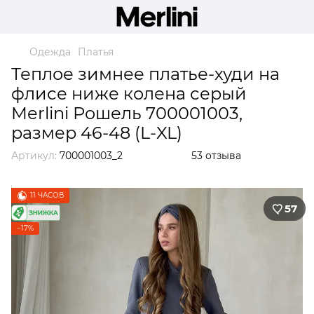
Одежда
Платья
Теплое зимнее платье-худи на
флисе ниже колена серый
Merlini Рошель 700001003,
размер 46-48 (L-XL)
Артикул:
700001003_2
53 отзыва
11 ЧАСОВ
57
−17%