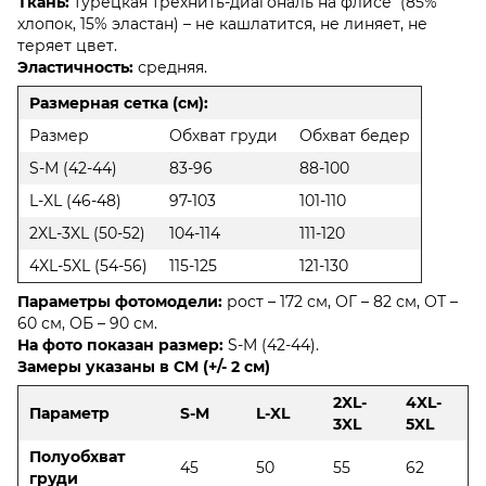
Ткань:
турецкая трехнить-диагональ на флисе (85%
хлопок, 15% эластан) – не кашлатится, не линяет, не
теряет цвет.
Эластичность:
средняя.
Размерная сетка (см):
Размер
Обхват груди
Обхват бедер
S-M (42-44)
83-96
88-100
L-XL (46-48)
97-103
101-110
2XL-3XL (50-52)
104-114
111-120
4XL-5XL (54-56)
115-125
121-130
Параметры фотомодели:
рост – 172 см, ОГ – 82 см, ОТ –
60 см, ОБ – 90 см.
На фото показан размер:
S-M (42-44).
Замеры указаны в СМ (+/- 2 см)
2XL-
4XL-
Параметр
S-M
L-XL
3XL
5XL
Полуобхват
45
50
55
62
груди