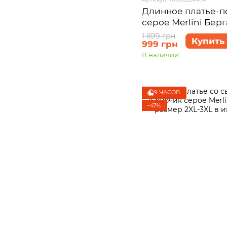
Длинное платье-п
серое Merlini Бер
размер 4XL-5XL
1 899 грн
Купить
999 грн
В наличии
9 ЧАСОВ
−47%