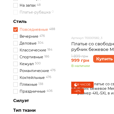
48
На запах
0
Платье-рубашка
Стиль
488
Повседневные
476
Вечерние
Артикул: 700001582_3
304
Деловые
Платье со свобод
рубчик бежевое Me
184
Классические
700001582 размер 
1 899 грн
186
Спортивные
Купить
999 грн
500
Кежуал
В наличии
476
Романтические
476
Коктейльные
138
Пляжные
9 ЧАСОВ
406
Праздничные
−47%
Силуэт
Тип ткани