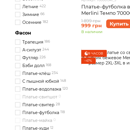
Платье-футболка в
422
Летние
Merlini Темпо 7000
66
Зимние
3XL
1 899 грн
182
Осенние
Купить
999 грн
В наличии
Фасон
186
Трапеция
244
А-силуэт
9 ЧАСОВ
226
Футляр
−47%
168
Бэби долл
234
Платье-клёш
148
С пышной юбкой
120
Платье-водолазка
0
Платье-свитшот
28
Платье-свитер
118
Платье-футболка
0
Платье-майка
12
Платье-худи