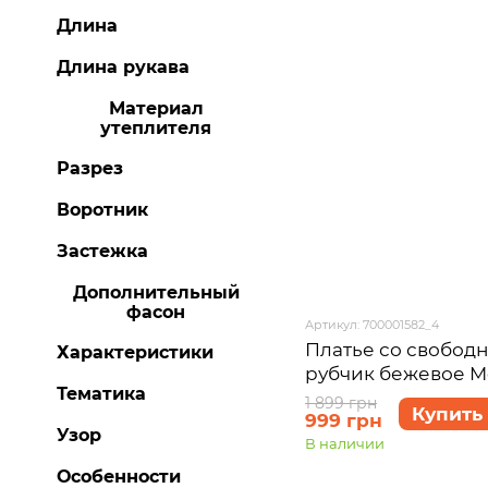
Длина
Длина рукава
Материал
утеплителя
Разрез
Воротник
Застежка
Дополнительный
фасон
Артикул: 700001582_4
Платье со свобод
Характеристики
рубчик бежевое Me
Тематика
700001582 размер 
1 899 грн
Купить
999 грн
Узор
В наличии
Особенности