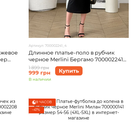
Артикул: 700002241_4
ежевое
Длинное платье-поло в рубчик
мер
черное Merlini Бергамо 700002241
размер 4XL-5XL
1 899 грн
Купить
999 грн
В наличии
9 ЧАСОВ
−47%