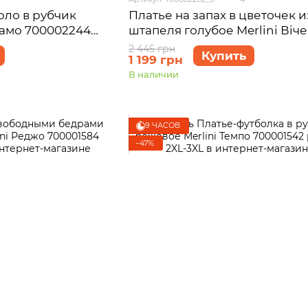
оло в рубчик
Платье на запах в цветочек и
гамо 700002244
штапеля голубое Merlini Віч
700002202 размер 2XL-3XL
2 445 грн
Купить
1 199 грн
В наличии
9 ЧАСОВ
−47%