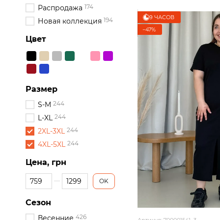
174
Распродажа
9 ЧАСОВ
194
Новая коллекция
−47%
Цвет
Размер
244
S-M
244
L-XL
244
2XL-3XL
244
4XL-5XL
Цена, грн
От Цена, грн
До Цена, грн
OK
Сезон
426
Весенние
Артикул: 700001541_3