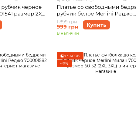
 рубчик черное
Платье со свободными бедр
01541 размер 2XL-
рубчик белое Merlini Реджо
700001589 размер 2XL-3XL
1 899 грн
Купить
999 грн
В наличии
9 ЧАСОВ
−47%