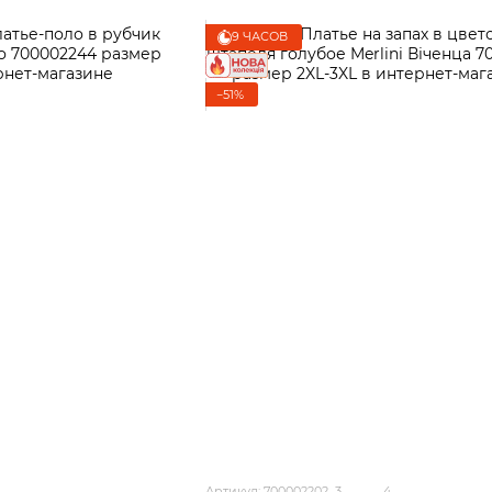
9 ЧАСОВ
−51%
Артикул: 700002202_3
4