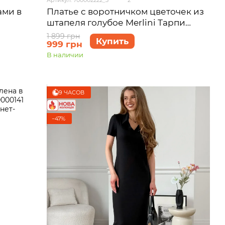
ами в
Платье с воротничком цветочек из
штапеля голубое Merlini Тарпи
700002222 размер 2XL-3XL
1 899 грн
Купить
999 грн
В наличии
9 ЧАСОВ
−47%