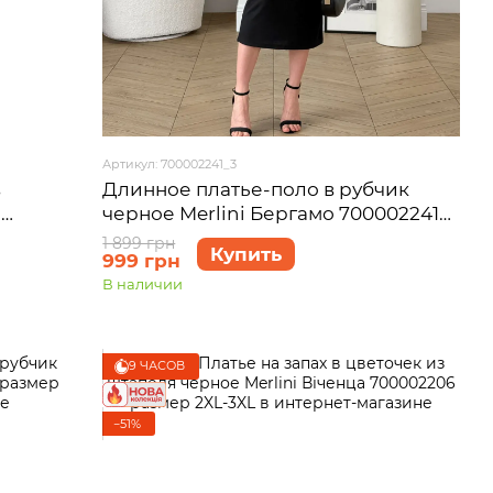
Артикул: 700002241_3
в
Длинное платье-поло в рубчик
н
черное Merlini Бергамо 700002241
3XL)
размер 2XL-3XL
1 899 грн
Купить
999 грн
В наличии
9 ЧАСОВ
−51%