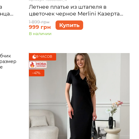
з
Летнее платье из штапеля в
енца
цветочек черное Merlini Казерта
700001881 размер 4XL-5XL
1 899 грн
Купить
999 грн
В наличии
9 ЧАСОВ
−47%