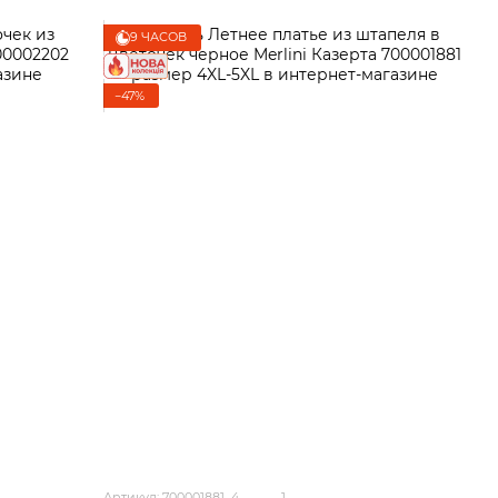
9 ЧАСОВ
−47%
Артикул: 700001881_4
1