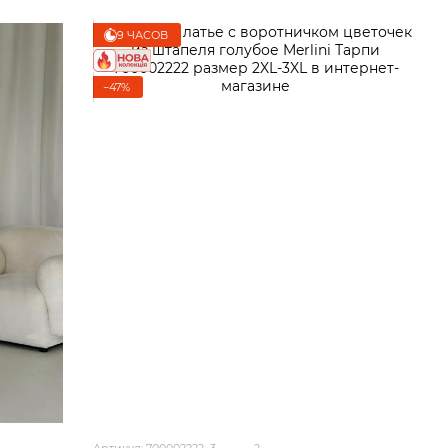
9 ЧАСОВ
−47%
Артикул: 700002222_3
2