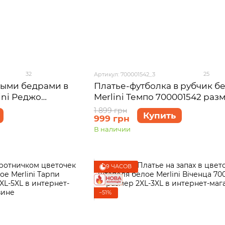
32
25
Артикул: 700001542_3
ными бедрами в
Платье-футболка в рубчик б
ini Реджо
Merlini Темпо 700001542 раз
2XL-3XL
2XL-3XL
1 899 грн
Купить
999 грн
В наличии
9 ЧАСОВ
−51%