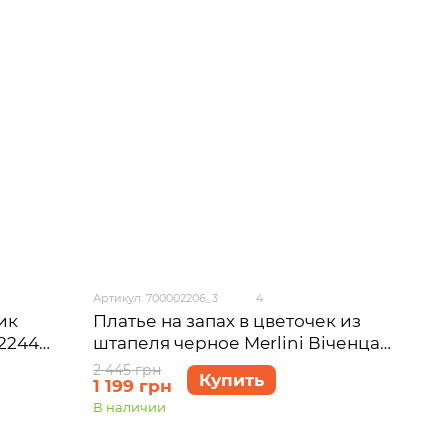
Артикул: 700002206_3
4
ик
Платье на запах в цветочек из
2244
штапеля черное Merlini Віченца
700002206 размер 2XL-3XL
2 445 грн
Купить
1 199 грн
В наличии