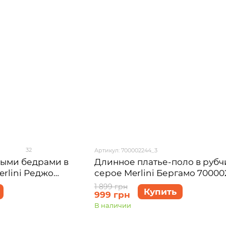
32
Артикул: 700002244_3
ными бедрами в
Длинное платье-поло в рубч
rlini Реджо
серое Merlini Бергамо 70000
4XL-5XL
размер 2XL-3XL
1 899 грн
Купить
999 грн
В наличии