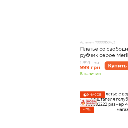
Артикул: 700001584_3
Платье со свобод
рубчик серое Merl
700001584 размер 
1 899 грн
Купить
999 грн
В наличии
9 ЧАСОВ
−47%