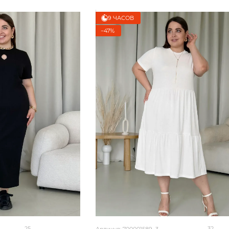
9 ЧАСОВ
−47%
25
32
Артикул: 700001589_3