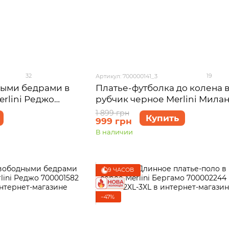
32
19
Артикул: 700000141_3
ными бедрами в
Платье-футболка до колена 
rlini Реджо
рубчик черное Merlini Мила
2XL-3XL
700000141 размер 50-52 (2XL-
1 899 грн
Купить
999 грн
В наличии
9 ЧАСОВ
−47%