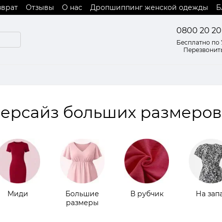
зврат
Отзывы
О нас
Дропшиппинг женской одежды
Б
 оферты
0800 20 20
Бесплатно по
Перезвонит
версайз больших размеров
Миди
Большие
В рубчик
На зап
размеры