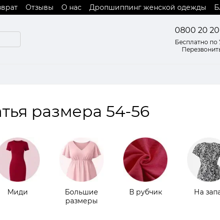
зврат
Отзывы
О нас
Дропшиппинг женской одежды
Б
 оферты
0800 20 20
Бесплатно по
Перезвонит
ья размера 54-56
Миди
Большие
В рубчик
На зап
размеры