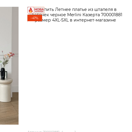
−47%
Артикул: 700001881_4
1