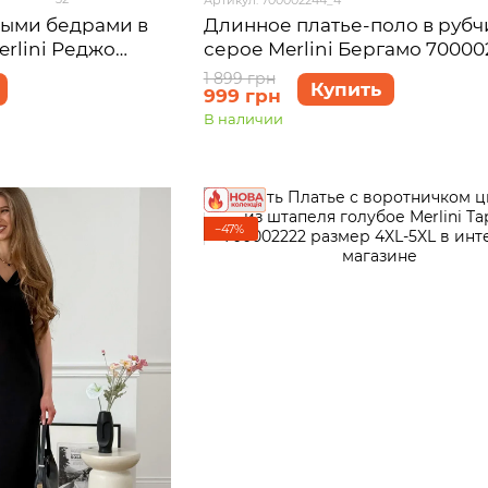
ными бедрами в
Длинное платье-поло в рубч
rlini Реджо
серое Merlini Бергамо 70000
4XL-5XL
размер 4XL-5XL
1 899 грн
Купить
999 грн
В наличии
−47%