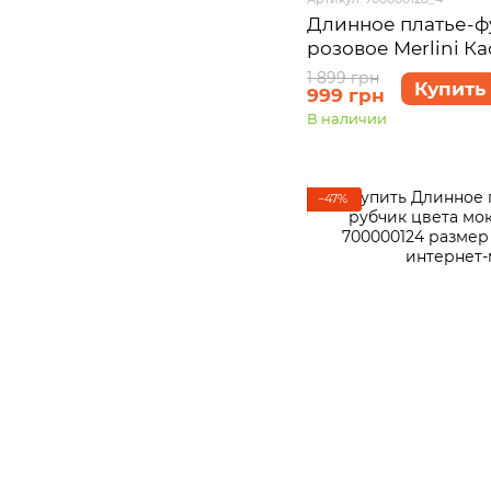
Длинное платье-ф
розовое Merlini К
размер 54-56 (4XL-
1 899 грн
Купить
999 грн
В наличии
−47%