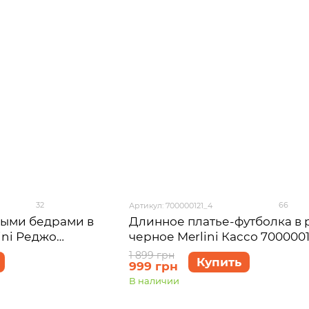
32
66
Артикул: 700000121_4
ными бедрами в
Длинное платье-футболка в 
ini Реджо
черное Merlini Кассо 7000001
4XL-5XL
размер 54-56 (4XL-5XL)
1 899 грн
Купить
999 грн
В наличии