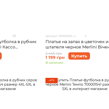
66
Артикул: 700002201_4
4
утболка в рубчик
Платье на запах в цветочек и
i Кассо
штапеля черное Merlini Віче
54-56 (4XL-5XL)
700002201 размер 4XL-5XL
2 445 грн
Купить
1 199 грн
В наличии
−47%