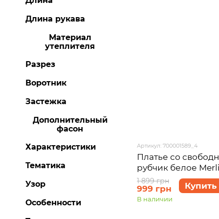
Длина
Длина рукава
Материал
утеплителя
Разрез
Воротник
Застежка
Дополнительный
фасон
Артикул: 700001589_4
Характеристики
Платье со свобод
Тематика
рубчик белое Merl
700001589 размер 
1 899 грн
Узор
Купить
999 грн
В наличии
Особенности