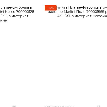
−47%
66
33
Артикул: 700001565_4