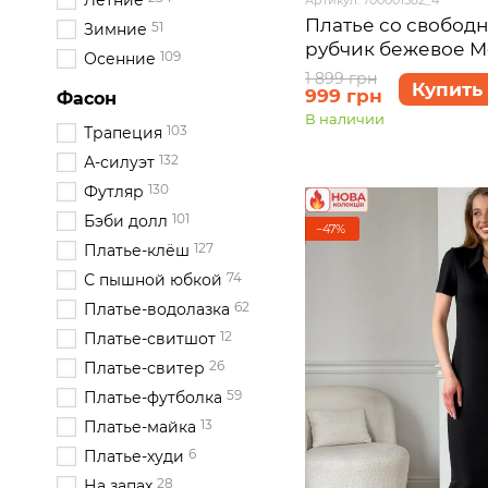
Летние
Платье со свобод
51
Зимние
рубчик бежевое Me
109
Осенние
700001582 размер 
1 899 грн
Купить
999 грн
Фасон
В наличии
103
Трапеция
132
А-силуэт
130
Футляр
101
Бэби долл
−47%
127
Платье-клёш
74
С пышной юбкой
62
Платье-водолазка
12
Платье-свитшот
26
Платье-свитер
59
Платье-футболка
13
Платье-майка
6
Платье-худи
28
На запах