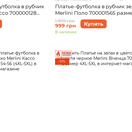
утболка в рубчик
Платье-футболка в рубчик з
ассо 700000128
Merlini Поло 700001565 разм
5XL)
5XL
1 899 грн
Купить
999 грн
В наличии
−51%