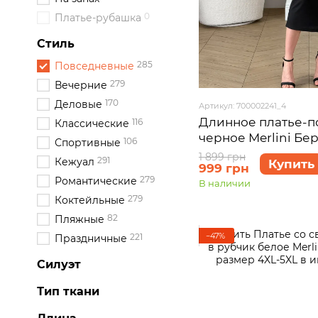
0
Платье-рубашка
Стиль
285
Повседневные
279
Вечерние
170
Деловые
Артикул: 700002241_4
Длинное платье-п
116
Классические
черное Merlini Бе
106
Спортивные
размер 4XL-5XL
1 899 грн
291
Кежуал
Купить
999 грн
279
Романтические
В наличии
279
Коктейльные
82
Пляжные
−47%
221
Праздничные
Силуэт
Тип ткани