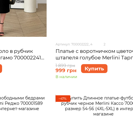
Артикул: 700002222_4
2
оло в рубчик
Платье с воротничком цвето
ргамо 700002241
штапеля голубое Merlini Тар
700002222 размер 4XL-5XL
1 899 грн
Купить
999 грн
В наличии
−47%