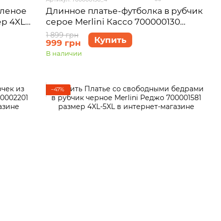
еленое
Длинное платье-футболка в рубчик
ер 4XL-
серое Merlini Кассо 700000130
размер 54-56 (4XL-5XL)
1 899 грн
Купить
999 грн
В наличии
−47%