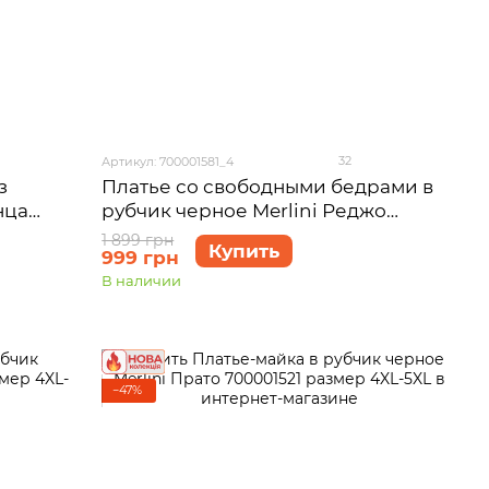
32
Артикул: 700001581_4
Платье со свободными бедрами в
з
рубчик черное Merlini Реджо
нца
700001581 размер 4XL-5XL
1 899 грн
Купить
999 грн
В наличии
−47%