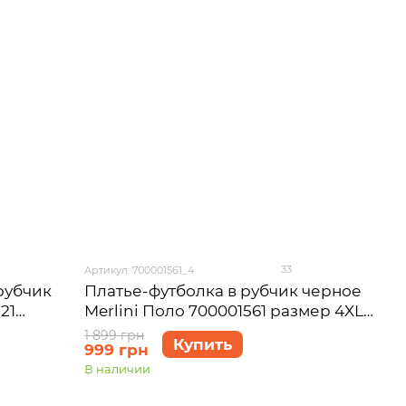
33
Артикул: 700001561_4
рубчик
Платье-футболка в рубчик черное
21
Merlini Поло 700001561 размер 4XL-
5XL
1 899 грн
Купить
999 грн
В наличии