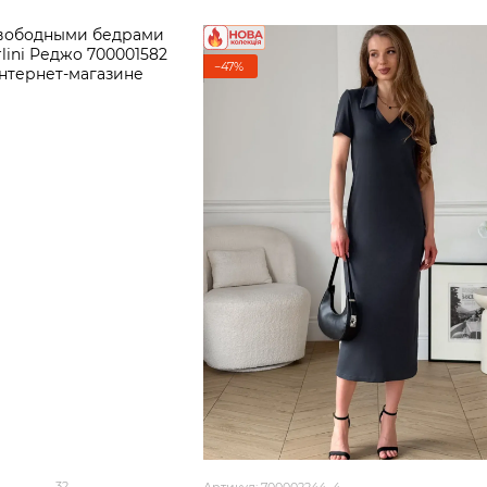
−47%
32
Артикул: 700002244_4