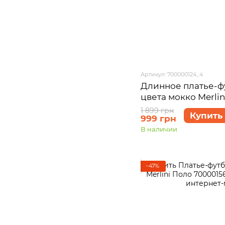
Артикул: 700000124_4
Длинное платье-ф
цвета мокко Merlin
700000124 размер 
1 899 грн
Купить
999 грн
В наличии
−47%