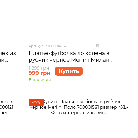
19
Артикул: 700000141_4
Платье-футболка до колена в
чек из
рубчик черное Merlini Милан
пи
700000141 размер 54-56 (4XL-5XL)
1 899 грн
Купить
999 грн
В наличии
−47%