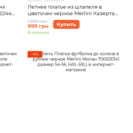
ик
Летнее платье из штапеля в
2244
цветочек черное Merlini Казерта
700001881 размер 4XL-5XL
1 899 грн
Купить
999 грн
В наличии
−47%