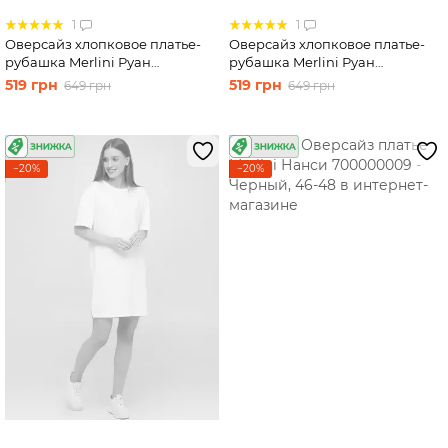
1
1
Оверсайз хлопковое платье-
Оверсайз хлопковое платье-
рубашка Merlini Руан
рубашка Merlini Руан
700000006 - Персиковый, 46-
700000007 - Белый, 46-48
519 грн
519 грн
649 грн
649 грн
48
−20%
−20%