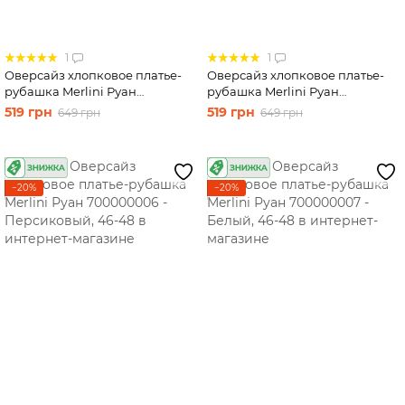
1
1
Оверсайз хлопковое платье-
Оверсайз хлопковое платье-
рубашка Merlini Руан
рубашка Merlini Руан
700000004 - Синий, 46-48
700000005 - Сиреневый, 46-48
519 грн
519 грн
649 грн
649 грн
−20%
−20%