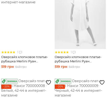
1
1
Оверсайз хлопковое платье-
Оверсайз хлопковое платье-
рубашка Merlini Руан
рубашка Merlini Руан
700000006 - Персиковый, 42-
700000007 - Белый, 42-44
519 грн
519 грн
649 грн
649 грн
44
−20%
−20%