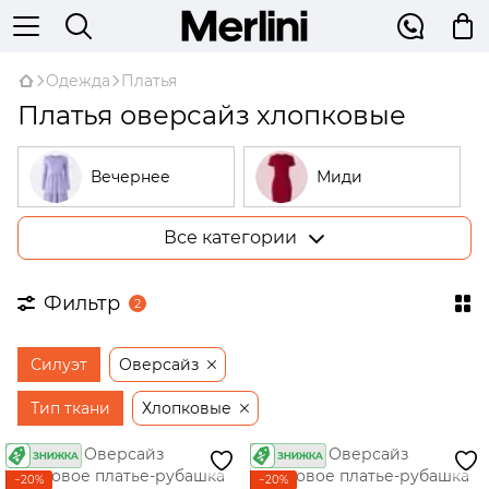
Одежда
Платья
Платья оверсайз хлопковые
Вечернее
Миди
Все категории
Большие
В рубчик
размеры
Фильтр
2
На запах
Трикотажные
Силуэт
Оверсайз
Открытые
Бежевые
плечи
Тип ткани
Хлопковые
Платья-
трапеции
−20%
−20%