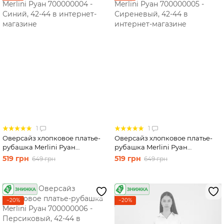
1
1
Оверсайз хлопковое платье-
Оверсайз хлопковое платье-
рубашка Merlini Руан
рубашка Merlini Руан
700000004 - Синий, 42-44
700000005 - Сиреневый, 42-44
519 грн
519 грн
649 грн
649 грн
−20%
−20%