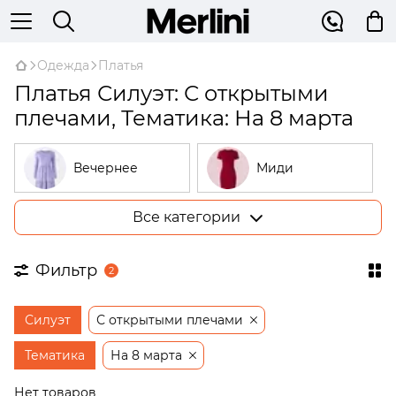
Одежда
Платья
Платья Силуэт: С открытыми
плечами, Тематика: На 8 марта
Вечернее
Миди
Все категории
Большие
В рубчик
размеры
Фильтр
2
На запах
Трикотажные
Силуэт
С открытыми плечами
Открытые
Бежевые
плечи
Тематика
На 8 марта
Платья-
Нет товаров