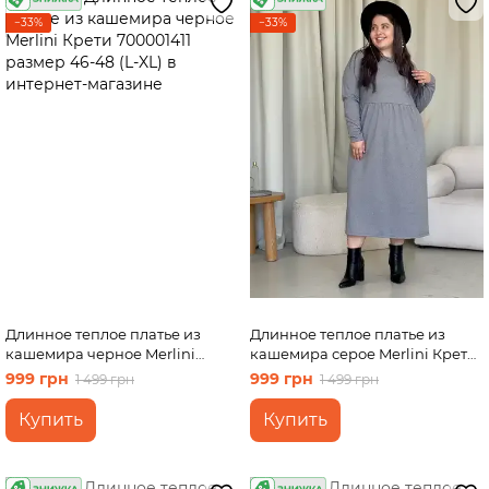
−33%
−33%
Длинное теплое платье из
Длинное теплое платье из
кашемира черное Merlini
кашемира серое Merlini Крети
Крети 700001411 размер 46-48
700001412 размер 54-56 (4XL-
999 грн
999 грн
1 499 грн
1 499 грн
(L-XL)
5XL)
Купить
Купить