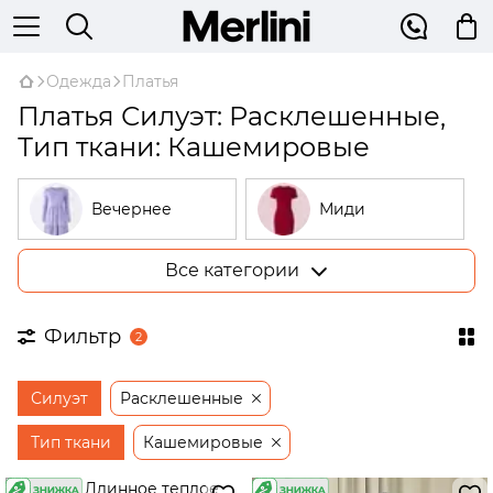
Одежда
Платья
Платья Силуэт: Расклешенные,
Тип ткани: Кашемировые
Вечернее
Миди
Все категории
Большие
В рубчик
размеры
Фильтр
2
На запах
Трикотажные
Силуэт
Расклешенные
Открытые
Бежевые
плечи
Тип ткани
Кашемировые
Платья-