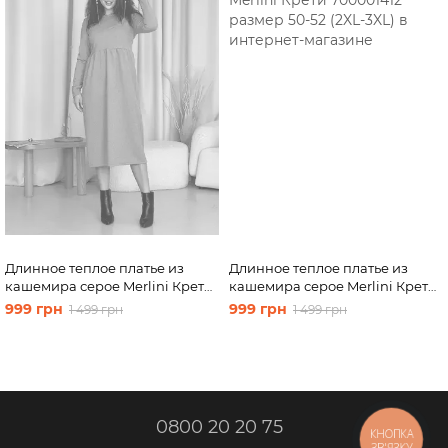
Длинное теплое платье из
Длинное теплое платье из
кашемира серое Merlini Крети
кашемира серое Merlini Крети
700001412 размер 42-44 (S-M)
700001412 размер 50-52 (2XL-
999 грн
999 грн
1 499 грн
1 499 грн
3XL)
0800 20 20 75
КНОПКА
ЗВ'ЯЗКУ