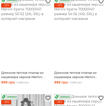
−33%
−33%
Длинное теплое платье из
Длинное теплое платье из
кашемира черное Merlini
кашемира черное Merlini
Крети 700001411 размер 50-52
Крети 700001411 размер 54-56
999 грн
999 грн
1 499 грн
1 499 грн
(2XL-3XL)
(4XL-5XL)
−33%
−33%