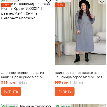
трапеции
−33%
−33%
Длинное теплое платье из
Длинное теплое платье из
кашемира черное Merlini
кашемира серое Merlini Крети
Крети 700001411 размер 42-44
700001412 размер 46-48 (L-XL)
999 грн
999 грн
1 499 грн
1 499 грн
(S-M)
Купить
Купить