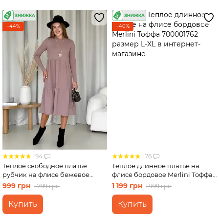
−44%
−40%
94
76
Теплое свободное платье
Теплое длинное платье на
рубчик на флисе бежевое
флисе бордовое Merlini Тоффа
Merlini Боза 700001802 размер
700001762 размер L-XL
999 грн
1 199 грн
1 799 грн
1 999 грн
L-XL
Купить
Купить