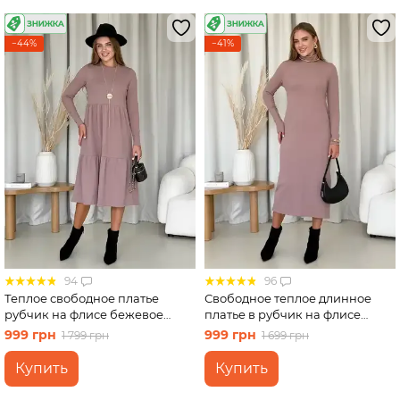
−44%
−41%
94
96
Теплое свободное платье
Свободное теплое длинное
рубчик на флисе бежевое
платье в рубчик на флисе
Merlini Боза 700001802 размер
бежевое Merlini Мартен
999 грн
999 грн
1 799 грн
1 699 грн
S-M
700001102 размер S-M (42-44)
Купить
Купить