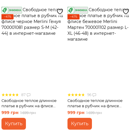
−41%
−41%
87
96
Свободное теплое длинное
Свободное теплое длинное
платье в рубчик на флисе
платье в рубчик на флисе
черное Merlini Генуя 700001081
бежевое Merlini Мартен
999 грн
999 грн
1 699 грн
1 699 грн
размер S-M (42-44)
700001102 размер L-XL (46-48)
Купить
Купить