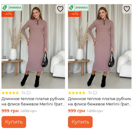
Платья-
трапеции
−47%
−47%
74
74
Длинное теплое платье рубчик
Длинное теплое платье рубчик
на флисе бежевое Merlini Грата
на флисе бежевое Merlini Грата
700001822 размер S-M
700001822 размер L-XL
999 грн
999 грн
1 899 грн
1 899 грн
Купить
Купить