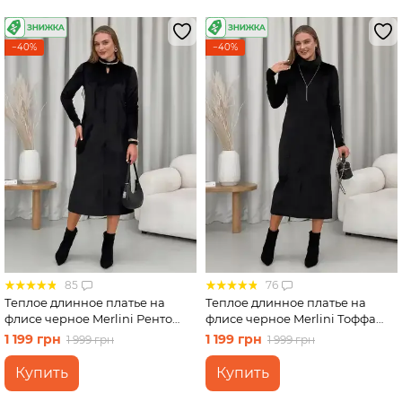
−40%
−40%
85
76
Теплое длинное платье на
Теплое длинное платье на
флисе черное Merlini Ренто
флисе черное Merlini Тоффа
700001781 размер S-M
700001761 размер L-XL
1 199 грн
1 199 грн
1 999 грн
1 999 грн
Купить
Купить