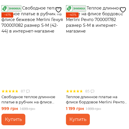
−41%
−40%
87
85
Свободное теплое длинное
Теплое длинное платье на
платье в рубчик на флисе
флисе бордовое Merlini Ренто
бежевое Merlini Генуя
700001782 размер S-M
999 грн
1 199 грн
1 699 грн
1 999 грн
700001082 размер S-M (42-44)
Купить
Купить