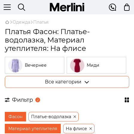
Одежда
Платья
Платья Фасон: Платье-
водолазка, Материал
утеплителя: На флисе
Вечернее
Миди
Все категории
Большие
В рубчик
размеры
Фильтр
2
На запах
Трикотажные
Фасон
Платье-водолазка
Открытые
Бежевые
плечи
Материал утеплителя
На флисе