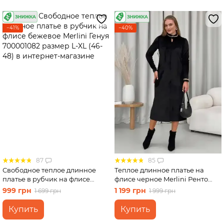
−41%
−40%
87
85
Свободное теплое длинное
Теплое длинное платье на
платье в рубчик на флисе
флисе черное Merlini Ренто
бежевое Merlini Генуя
700001781 размер L-XL
999 грн
1 199 грн
1 699 грн
1 999 грн
700001082 размер L-XL (46-48)
Купить
Купить