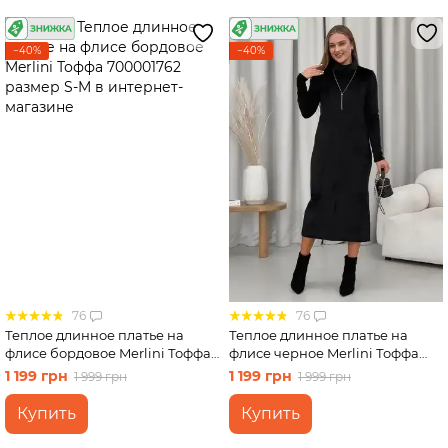
−40%
−40%
76
76
Теплое длинное платье на
Теплое длинное платье на
флисе бордовое Merlini Тоффа
флисе черное Merlini Тоффа
700001762 размер S-M
700001761 размер S-M
1 199 грн
1 199 грн
1 999 грн
1 999 грн
Купить
Купить