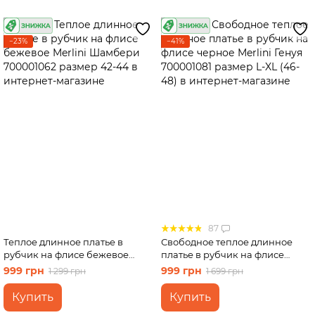
−23%
−41%
87
Теплое длинное платье в
Свободное теплое длинное
рубчик на флисе бежевое
платье в рубчик на флисе
Merlini Шамбери 700001062
черное Merlini Генуя 700001081
999 грн
999 грн
1 299 грн
1 699 грн
размер 42-44
размер L-XL (46-48)
Купить
Купить