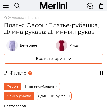
Одежда
Платья
Платья Фасон: Платье-рубашка,
Длина рукава: Длинный рукав
Вечернее
Миди
Все категории
Большие
В рубчик
размеры
Фильтр
2
На запах
Трикотажные
Фасон
Платье-рубашка
Открытые
Бежевые
плечи
Длина рукава
Длинный рукав
Платья-
Нет товаров