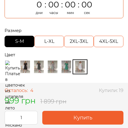
0
00
00
00
дни
часы
мин
сек
Размер
S-M
L-XL
2XL-3XL
4XL-5XL
Цвет
Осталось:
4
Купили: 19
999 грн
1 899 грн
Купить