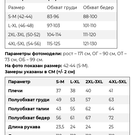
Размер
Обхват груди
Обхват бедер
S-M (42-44)
83-96
88-100
L-XL (46-48)
97-103
101-110
2XL-3XL (50-52)
104-114
111-120
4XL-5XL (54-56)
115-125
121-130
Параметры фотомодели:
рост – 171 см, ОГ – 90 см, ОТ –
73 см, ОБ – 99 см.
На фото показан размер:
42-44 (S-M).
Замеры указаны в СМ (+/- 2 см)
Параметр
S-M
L-XL
2XL-3XL
4XL-5XL
Плечи
37
38
40
41
Полуобхват груди
49
53
57
63
Полуобхват талии
43
55
62
64
Полуобхват бедер
56
61
67
72
Длина рукава
23,5
24
24
25