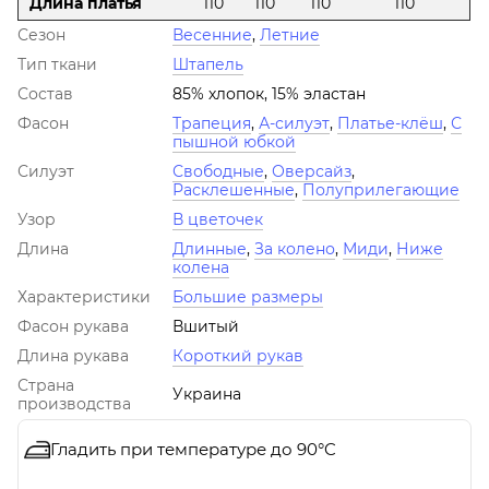
Длина платья
110
110
110
110
Сезон
Весенние
,
Летние
Тип ткани
Штапель
Состав
85% хлопок, 15% эластан
Фасон
Трапеция
,
А-силуэт
,
Платье-клёш
,
С
пышной юбкой
Силуэт
Свободные
,
Оверсайз
,
Расклешенные
,
Полуприлегающие
Узор
В цветочек
Длина
Длинные
,
За колено
,
Миди
,
Ниже
колена
Характеристики
Большие размеры
Фасон рукава
Вшитый
Длина рукава
Короткий рукав
Страна
Украина
производства
Гладить при температуре до 90°C