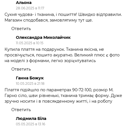
Альона
28.06.2025 в 11:17
Сукня чудова- і тканина, і пошиття! Швидко відправили.
Магазин сподобався, замовлятиму тут ще.
Ответить
Олександра Миколайчик
11.05.2025 в 10:15
Купила плаття на подарунок. Тканина якісна, не
просвічується, пошито акуратно. Великий плюс є фото
на моделі з формами, легко зорієнтуватись
Ответить
Ганна Божук
10.05.2025 в 21:18
Плаття підійшло по параметрах 90-72-100, розмір M.
Гарно сіло, шви рівненькі, тканина тримає форму. Дуже
зручно носити і в повсякденному житті, і на роботу
Ответить
Людмила Біла
05.05.2025 в 13:16