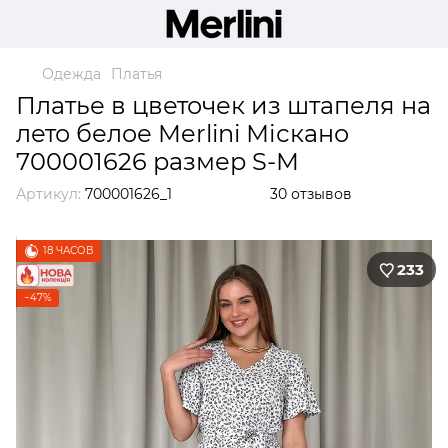
Одежда
Платья
Платье в цветочек из штапеля на
лето белое Merlini Міскано
700001626 размер S-M
Артикул:
700001626_1
30 отзывов
18 ЧАСОВ
233
−47%