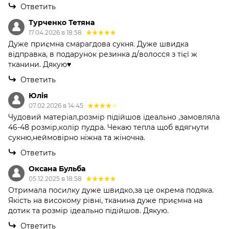
Ответить
Турченко Тетяна
17.04.2026 в 18:58
Дуже приємна смарагдова сукня. Дуже швидка
відправка, в подарунок резинка д/волосся з тієї ж
тканини. Дякую♥️
Ответить
Юлія
07.02.2026 в 14:45
Чудовий матеріал,розмір підійшов ідеально ,замовляла
46-48 розмір,колір пудра. Чекаю тепла щоб вдягнути
сукню,неймовірно ніжна та жіночна.
Ответить
Оксана Бульба
05.12.2025 в 18:58
Отримала посилку дуже швидко,за це окрема подяка.
Якість на високому рівні, тканина дуже приємна на
дотик та розмір ідеально підійшов. Дякую.
Ответить