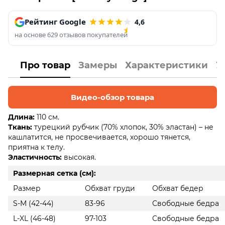
Рейтинг Google
4,6
на основе 629 отзывов покупателей
Про товар
Замеры
Характеристики
У
Видео-обзор товара
Длина:
110 см.
Ткань:
турецкий рубчик (70% хлопок, 30% эластан) – не
кашлатится, не просвечивается, хорошо тянется,
приятна к телу.
Эластичность:
высокая.
Размерная сетка (см):
Размер
Обхват груди
Обхват бедер
S-M (42-44)
83-96
Свободные бедра
L-XL (46-48)
97-103
Свободные бедра