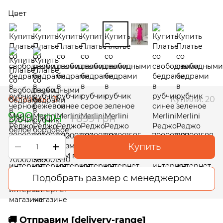
Цвет
Осталось:
3
Купили: 20
999 грн
1 899 грн
Купить
Подобрать размер с менеджером
🚚 Отправим [delivery-range]