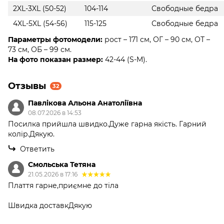
2XL-3XL (50-52)
104-114
Свободные бедра
4XL-5XL (54-56)
115-125
Свободные бедра
Параметры фотомодели:
рост – 171 см, ОГ – 90 см, ОТ –
73 см, ОБ – 99 см.
На фото показан размер:
42-44 (S-M).
Отзывы
32
Павлікова Альона Анатоліївна
08.07.2026 в 14:53
Посилка прийшла швидко.Дуже гарна якість. Гарний
колір.Дякую.
Ответить
Смольська Тетяна
21.05.2026 в 17:16
Плаття гарне,приємне до тіла
Швидка доставкДякую