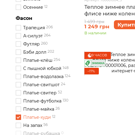
Теплое зимнее пла
12
Осенние
флисе ниже коле
Фасон
Merlini Рошель 70
1 499 грн
Купит
1 249 грн
50-52 (2XL-3XL)
206
Трапеция
В наличии
264
А-силуэт
260
Футляр
202
Бэби долл
9 ЧАСОВ
254
Платье-клёш
148
С пышной юбкой
−17%
124
Платье-водолазка
24
Платье-свитшот
52
Платье-свитер
130
Платье-футболка
26
Платье-майка
12
Платье-худи
56
На запах
0
Платье-рубашка