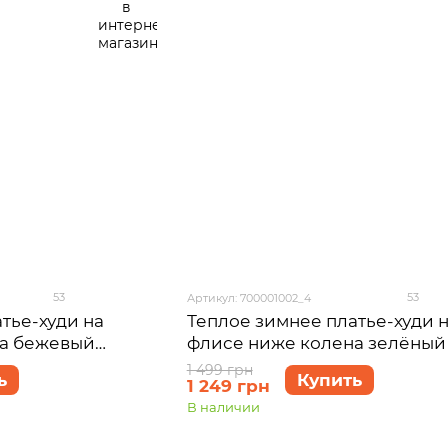
53
53
Артикул: 700001002_4
тье-худи на
Теплое зимнее платье-худи 
на бежевый
флисе ниже колена зелёный 
0001006, размер
Рошель 700001002, размер 5
1 499 грн
ь
Купить
1 249 грн
(4XL-5XL)
В наличии