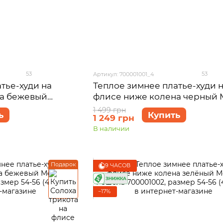
53
53
Артикул: 700001001_4
тье-худи на
Теплое зимнее платье-худи 
на бежевый
флисе ниже колена черный M
0001006, размер
Рошель 700001001, размер 54
1 499 грн
ь
Купить
1 249 грн
(4XL-5XL)
В наличии
Подарок
9 ЧАСОВ
−17%