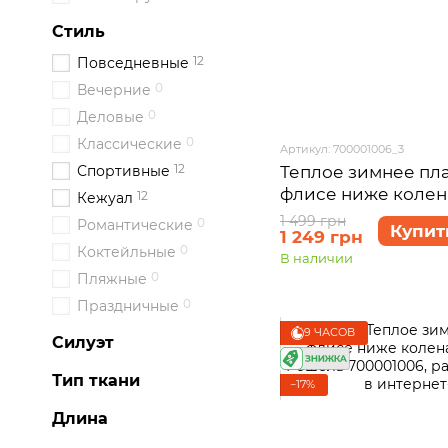
Стиль
12
Повседневные
0
Вечерние
0
Деловые
0
Классические
Артикул: 700001006_3
12
Теплое зимнее пла
Спортивные
флисе ниже коле
12
Кежуал
Merlini Рошель 70
1 499 грн
0
Романтические
Купит
1 249 грн
50-52 (2XL-3XL)
0
Коктейльные
В наличии
0
Пляжные
0
Праздничные
9 ЧАСОВ
Силуэт
Тип ткани
−17%
Длина