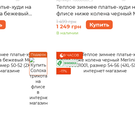
тье-худи на
Теплое зимнее платье-худи 
на бежевый
флисе ниже колена черный M
0001004, размер
Рошель 700001001, размер 50
1 499 грн
ь
Купить
1 249 грн
(2XL-3XL)
В наличии
Подарок
9 ЧАСОВ
−17%