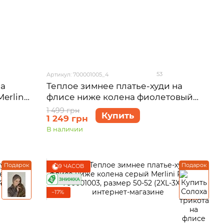
53
Артикул: 700001005_4
на
Теплое зимнее платье-худи на
erlini
флисе ниже колена фиолетовый
-56
Merlini Рошель 700001005, размер
1 499 грн
Купить
1 249 грн
54-56 (4XL-5XL)
В наличии
Подарок
Подарок
9 ЧАСОВ
−17%