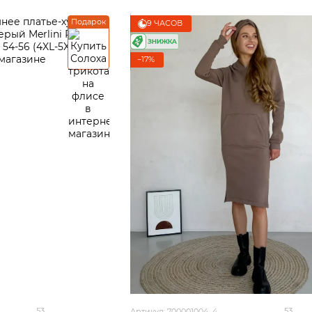
Подарок
9 ЧАСОВ
−17%
53
53
Артикул: 700001004_4