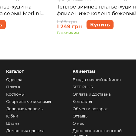
тье-худи на
Теплое зимнее платье-худи 
 серый Merlini
флисе ниже колена бежевы
 размер 54-56
Merlini Рошель 700001004, р
1 499 грн
ь
Купить
1 249 грн
54-56 (4XL-5XL)
В наличии
Каталог
Клиентам
Одежда
Вход в личный кабинет
Платья
SIZE PLUS
Костюмы
Оплата и доставка
Спортивные костюмы
Контакты
Деловые костюмы
Обмен и возврат
Юбки
Отзывы
Штаны
О нас
Домашняя одежда
Дропшиппинг женской
одежды