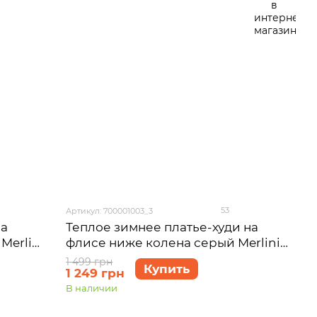
53
Артикул: 700001003_3
на
Теплое зимнее платье-худи на
Merlini
флисе ниже колена серый Merlini
4-56
Рошель 700001003, размер 50-52
1 499 грн
Купить
1 249 грн
(2XL-3XL)
В наличии