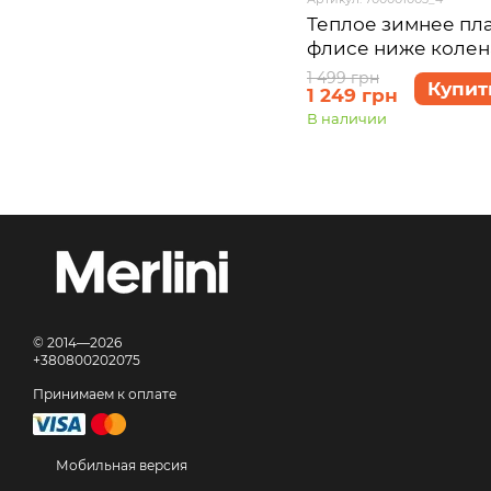
Теплое зимнее пла
флисе ниже колена
Рошель 700001003,
1 499 грн
Купит
1 249 грн
(4XL-5XL)
В наличии
© 2014—2026
+380800202075
Принимаем к оплате
Мобильная версия