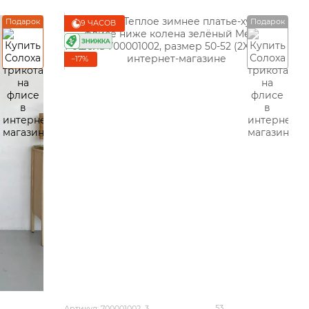
Подарок
Подарок
9 ЧАСОВ
−17%
53
Артикул: 700001002_3