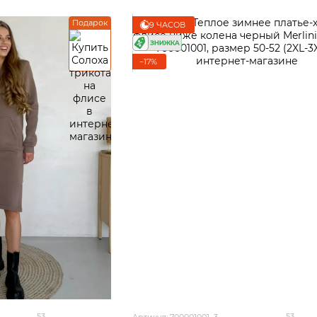
Подарок
9 ЧАСОВ
−17%
53
53
Артикул: 700001001_3