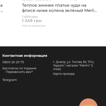
на
Теплое зимнее платье-худи на
й
флисе ниже колена зелёный Merlini
азмер
Рошель 700001002, размер 50-52
1 499 грн
1 249 грн
(2XL-3XL)
Нет в наличии
Контактная информация
0800 20 20 75
г. Днепр, ул. Титова 36, ТРЦ
"Appolo", магазин "Merlini" (1
Бесплатно по Украине
этаж)
Перезвонить вам?
Карта проезда
Telegram