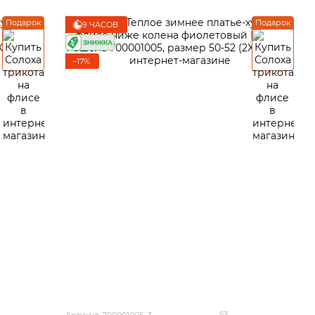
Подарок
Подарок
9 ЧАСОВ
−17%
53
Артикул: 700001005_3