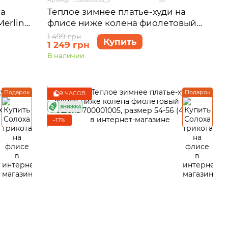
на
Теплое зимнее платье-худи на
erlini
флисе ниже колена фиолетовый
-52
Merlini Рошель 700001005, размер
1 499 грн
Купить
1 249 грн
50-52 (2XL-3XL)
В наличии
Подарок
Подарок
9 ЧАСОВ
−17%