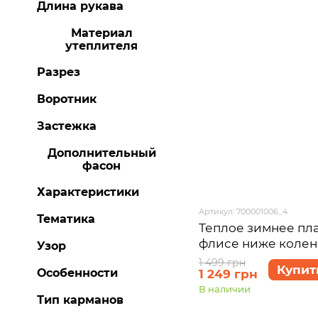
Длина рукава
Материал
утеплителя
Разрез
Воротник
Застежка
Дополнительный
фасон
Характеристики
Артикул: 700001006_4
Тематика
Теплое зимнее пла
флисе ниже коле
Узор
Merlini Рошель 70
1 499 грн
Купит
Особенности
1 249 грн
54-56 (4XL-5XL)
В наличии
Тип карманов