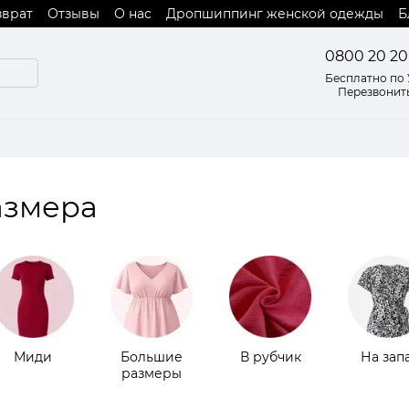
зврат
Отзывы
О нас
Дропшиппинг женской одежды
Б
 оферты
0800 20 20
Бесплатно по
Перезвонит
азмера
Миди
Большие
В рубчик
На зап
размеры