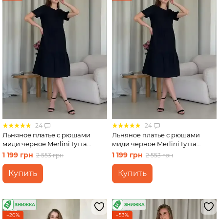
24
24
Льняное платье с рюшами
Льняное платье с рюшами
миди черное Merlini Гутта
миди черное Merlini Гутта
700001241 размер 42-44 (S-M)
700001241 размер 46-48 (L-XL)
1 199 грн
1 199 грн
2 553 грн
2 553 грн
Купить
Купить
−20%
−53%