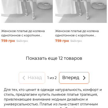
Женское платье до колена
Женское платье до колена
однотонное с коротким
однотонное с коротким
рукавом из льна розовое
рукавом из льна розовое
759 грн
759 грн
949 грн
949 грн
Merlini Сесто 700000162,
Merlini Сесто 700000162,
размер 46-48 (L-XL)
размер 50-52 (2XL-3XL)
Показать еще 12 товаров
Назад
Вперед
1
из 2
Для тех, кто ценит в одежде натуральность, комфорт и
стиль, предлагаем купить льняное платье трапеция,
привлекающее внимание модным дизайном и
универсальностью. Платье из льна станет отличным