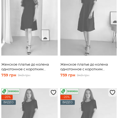
Женское платье до колена
Женское платье до колена
однотонное с коротким
однотонное с коротким
рукавом из льна черное Merlini
рукавом из льна черное Merlini
759 грн
759 грн
949 грн
949 грн
Престо 700000181, размер 50-
Сесто 700000161, размер 42-44
52 (2XL-3XL)
(S-M)
−20%
−20%
ВИДЕО
ВИДЕО