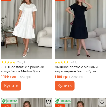
24
24
Льняное платье с рюшами
Льняное платье с рюшами
миди белое Merlini Гутта
миди черное Merlini Гутта
700001242 размер 2XL-3XL
700001241 размер 54-56 (4XL-
1 199 грн
1 199 грн
2 553 грн
2 553 грн
5XL)
Купить
Купить
−53%
−53%