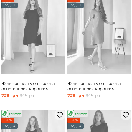
ВИДЕО
ВИДЕО
Женское платье до колена
Женское платье до колена
однотонное с коротким
однотонное с коротким
рукавом из льна черное Merlini
рукавом из льна розовое
759 грн
759 грн
949 грн
949 грн
Престо 700000181, размер 46-
Merlini Престо 700000182,
48 (L-XL)
размер 42-44 (S-M)
−20%
−20%
ВИДЕО
ВИДЕО