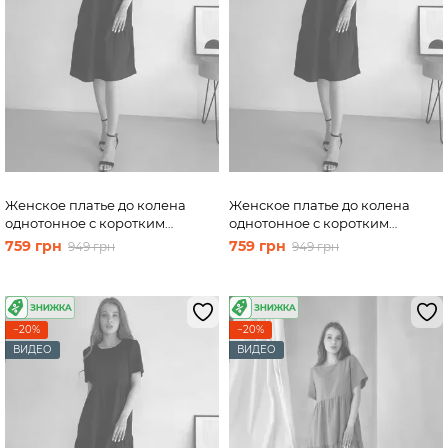
Женское платье до колена
Женское платье до колена
однотонное с коротким
однотонное с коротким
рукавом из льна черное Merlini
рукавом из льна черное Merlini
759 грн
759 грн
949 грн
949 грн
Сесто 700000161, размер 46-48
Сесто 700000161, размер 50-52
(L-XL)
(2XL-3XL)
−20%
−20%
ВИДЕО
ВИДЕО