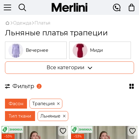
Одежда
Платья
Льняные платья трапеции
Вечернее
Миди
Все категории
Большие
В рубчик
размеры
Фильтр
2
На запах
Трикотажные
Фасон
Трапеция
Открытые
Бежевые
плечи
Тип ткани
Льняные
Платья-
трапеции
−53%
−53%