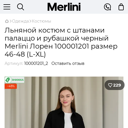
Одежда
Костюмы
Льняной костюм с штанами
палаццо и рубашкой черный
Merlini Лорен 100001201 размер
46-48 (L-XL)
Артикул:
100001201_2
Оставить отзыв
229
−48%