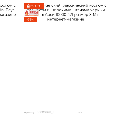
2 ЧАСА
−38%
43
Артикул: 100001421_1