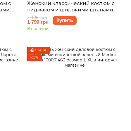
юм с
Женский классический костюм с
ами
пиджаком и широкими штанами
2
зеленый Merlini Арси 100001423
2 905 грн
Купить
1 799 грн
размер L-XL
В наличии
2 ЧАСА
−25%