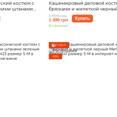
ский костюм с
Кашемировый деловой кост
кими штанами
брюками и жилеткой черны
си 100001421
Merlini Блуа 100001541 размер
2 999 грн
Купить
1 499 грн
В наличии
2 ЧАСА
−50%