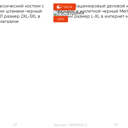
2 ЧАСА
−50%
43
57
Артикул: 100001541_2