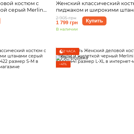
овой костюм с
Женский классический кост
ой серый Merlini
пиджаком и широкими штан
змер L-XL
серый Merlini Арси 10000142
2 905 грн
Купить
1 799 грн
размер 2XL-3XL
В наличии
2 ЧАСА
−41%