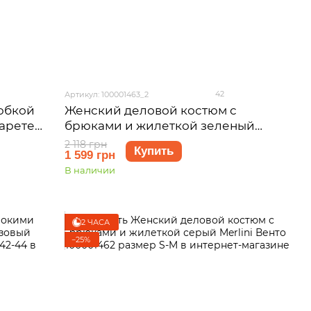
42
Артикул: 100001463_2
юбкой
Женский деловой костюм с
Ларете
брюками и жилеткой зеленый
Merlini Венто 100001463 размер L-XL
2 118 грн
Купить
1 599 грн
В наличии
2 ЧАСА
−25%