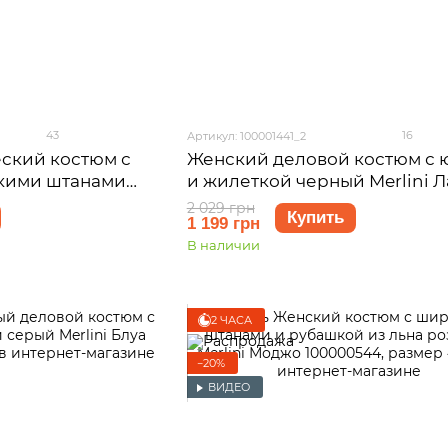
43
16
Артикул: 100001441_2
ский костюм с
Женский деловой костюм с 
кими штанами
и жилеткой черный Merlini 
и 100001422
100001441 размер L-XL
2 029 грн
Купить
1 199 грн
В наличии
2 ЧАСА
−20%
ВИДЕО