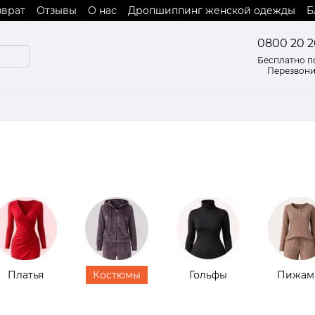
зврат
Отзывы
О нас
Дропшиппинг женской одежды
Б
 оферты
0800 20 2
Бесплатно п
Перезвони
Платья
Костюмы
Гольфы
Пижам