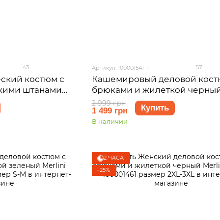
43
57
Артикул: 100001541_1
ский костюм с
Кашемировый деловой кост
кими штанами
брюками и жилеткой черны
рси 100001423
Merlini Блуа 100001541 разме
2 999 грн
Купить
1 499 грн
В наличии
2 ЧАСА
−25%