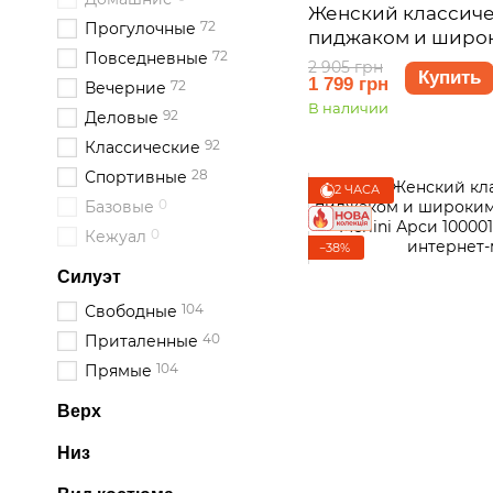
Женский классиче
72
Прогулочные
пиджаком и широ
72
Повседневные
черный Merlini Ар
2 905 грн
Купить
1 799 грн
размер 2XL-3XL
72
Вечерние
В наличии
92
Деловые
92
Классические
28
Спортивные
2 ЧАСА
0
Базовые
0
Кежуал
−38%
Силуэт
104
Свободные
40
Приталенные
104
Прямые
Верх
Низ