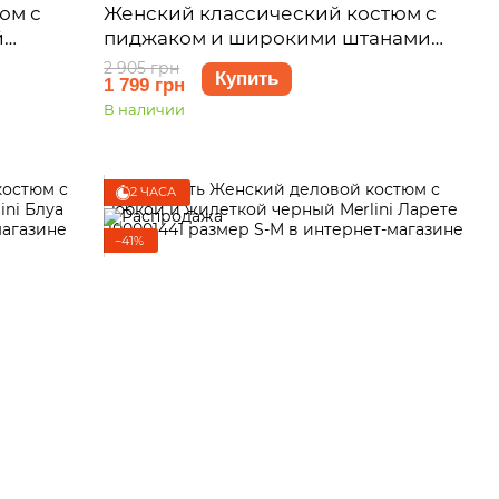
юм с
Женский классический костюм с
й
пиджаком и широкими штанами
 L-XL
черный Merlini Арси 100001421
2 905 грн
Купить
1 799 грн
размер S-M
В наличии
2 ЧАСА
−41%