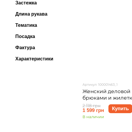
Застежка
Длина рукава
Тематика
Посадка
Фактура
Характеристики
Артикул: 100001463_1
Женский деловой 
брюками и жилет
Merlini Венто 1000
2 118 грн
Купить
1 599 грн
В наличии