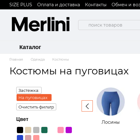
SIZE PLUS
Оплата и доставка
Контакты
Обмен и во
Перейти к основному контенту
Пользовательское соглашение
Договор публичной
Каталог
Главная
Одежда
Костюмы
Костюмы на пуговицах
Застежка:
На пуговицах
Очистить фильтр
Цвет
Лосины