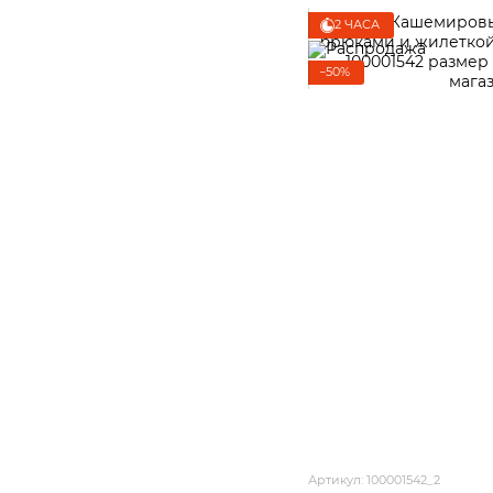
2 ЧАСА
−50%
Артикул: 100001542_2