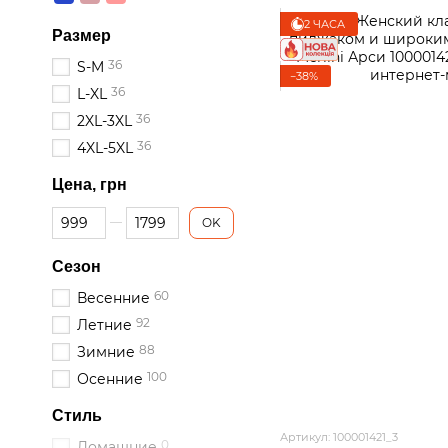
2 ЧАСА
Размер
36
S-M
−38%
36
L-XL
36
2XL-3XL
36
4XL-5XL
Цена, грн
От Цена, грн
До Цена, грн
OK
Сезон
60
Весенние
92
Летние
88
Зимние
100
Осенние
Стиль
Артикул: 100001421_3
0
Домашние