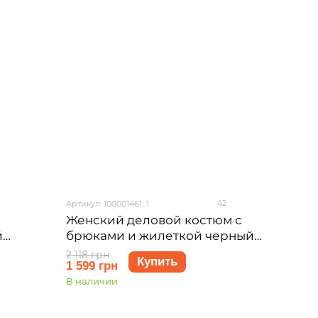
42
Артикул: 100001461_1
Женский деловой костюм с
й
брюками и жилеткой черный
ер 2XL-
Merlini Венто 100001461 размер S-M
2 118 грн
Купить
1 599 грн
В наличии