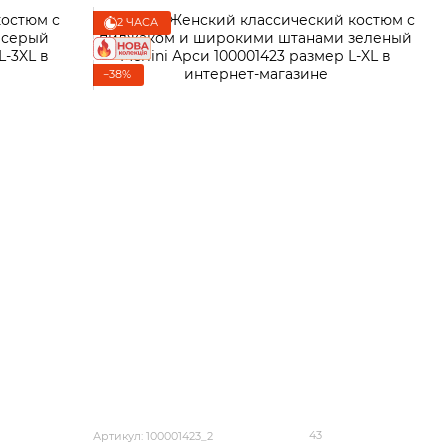
2 ЧАСА
−38%
43
Артикул: 100001423_2