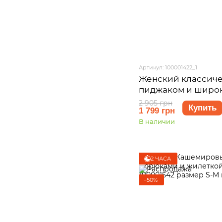
Артикул: 100001422_1
Женский классиче
пиджаком и широ
серый Merlini Арс
2 905 грн
Купить
1 799 грн
размер S-M
В наличии
2 ЧАСА
−50%