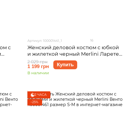
16
Артикул: 100001441_1
юм с
Женский деловой костюм с юбкой
й
и жилеткой черный Merlini Ларете
р S-M
100001441 размер S-M
2 029 грн
Купить
1 199 грн
В наличии
2 ЧАСА
−25%