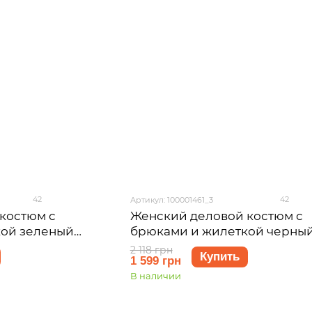
42
42
Артикул: 100001461_3
костюм с
Женский деловой костюм с
кой зеленый
брюками и жилеткой черны
01463 размер S-M
Merlini Венто 100001461 разм
2 118 грн
Купить
1 599 грн
3XL
В наличии