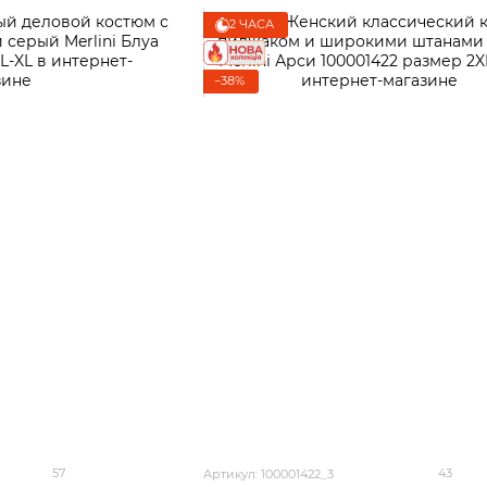
2 ЧАСА
−38%
57
43
Артикул: 100001422_3