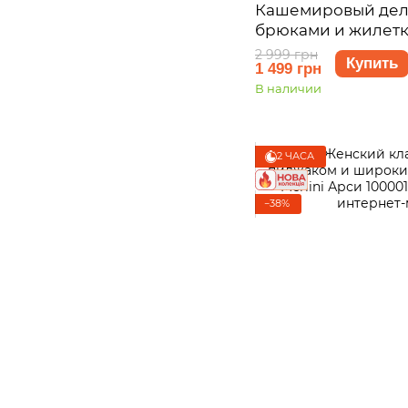
Кашемировый дел
брюками и жилетк
Блуа 100001542 ра
2 999 грн
Купить
1 499 грн
В наличии
2 ЧАСА
−38%