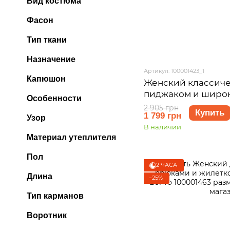
Вид костюма
Фасон
Тип ткани
Назначение
Артикул: 100001423_1
Капюшон
Женский классиче
пиджаком и широ
Особенности
зеленый Merlini А
2 905 грн
Купить
1 799 грн
размер S-M
Узор
В наличии
Материал утеплителя
Пол
2 ЧАСА
Длина
−25%
Тип карманов
Воротник