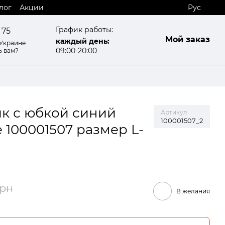
лог
Акции
Рус
График работы:
 75
Мой заказ
каждый день:
 Украине
09:00-20:00
ь вам?
ик с юбкой синий
Артикул
100001507_2
е 100001507 размер L-
грн
В желания