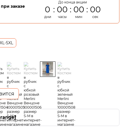
До конца акции
при заказе
0
00
00
00
дни
часы
мин
сек
XL-5XL
вится
-range]