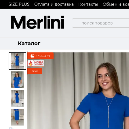
SIZE PLUS
Оплата и доставка
Контакты
Обмен и во
Перейти к основному контенту
Пользовательское соглашение
Договор публичной
Каталог
12 ЧАСОВ
−43%