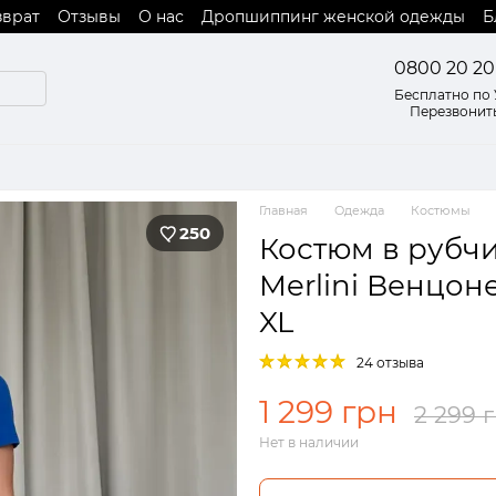
зврат
Отзывы
О нас
Дропшиппинг женской одежды
Б
 оферты
0800 20 20
Бесплатно по
Перезвонит
Главная
Одежда
Костюмы
250
Костюм в рубч
Merlini Венцон
XL
24 отзыва
1 299 грн
2 299 
Нет в наличии