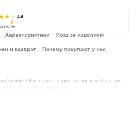
4,6
пателей
Характеристики
Уход за изделием
ен и возврат
Почему покупают у нас
футболкой. Юбка прямого кроя с разрезом сбоку, пояс
глым вырезом, не облегающая.