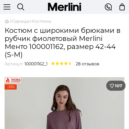
Одежда
Костюмы
Костюм с широкими брюками в
рубчик фиолетовый Merlini
Менто 100001162, размер 42-44
(S-M)
Артикул:
100001162_1
28 отзывов
107
−25%