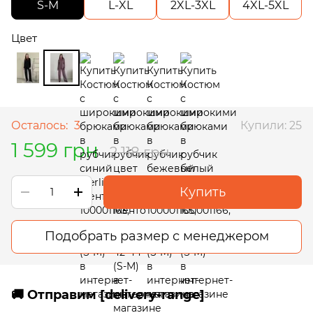
S-M
L-XL
2XL-3XL
4XL-5XL
Цвет
Осталось:
3
Купили: 25
1 599 грн
2 118 грн
Купить
Подобрать размер с менеджером
🚚 Отправим [delivery-range]