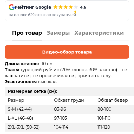
Рейтинг Google
4,6
на основе 629 отзывов покупателей
Про товар
Замеры
Характеристики
У
Видео-обзор товара
Длина штанов:
110 см.
Ткань:
турецкий рубчик (70% хлопок, 30% эластан) – не
кашлатится, не просвечивается, приятен к телу.
Эластичность:
высокая.
Размерная сетка (см):
Размер
Обхват груди
Обхват бедер
S-M (42-44)
83-96
88-100
L-XL (46-48)
97-103
101-110
2XL-3XL (50-52)
104-114
111-120