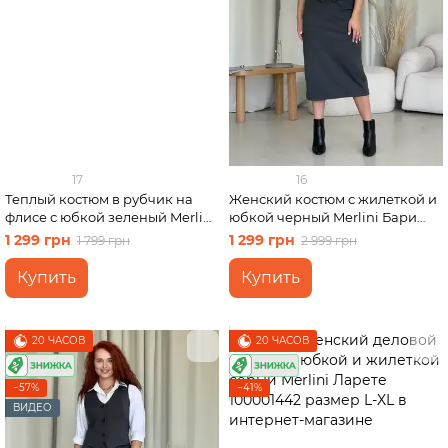
17
16
Теплый костюм в рубчик на
Женский костюм с жилеткой и
флисе с юбкой зеленый Merlini
юбкой черный Merlini Бари
Арно 100001344 размер S-M
100001241 размер 46-48 (L-XL)
1 299 грн
1 299 грн
1 799 грн
2 999 грн
(42-44)
Купить
Купить
20 ЧАСОВ
20 ЧАСОВ
−57%
−41%
ВИДЕО