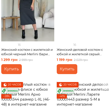
16
16
Женский костюм с жилеткой и
Женский деловой костюм с
юбкой черный Merlini Бари
юбкой и жилеткой серый
100001241 размер 42-44 (S-M)
Merlini Ларете 100001442
1 299 грн
1 199 грн
2 999 грн
2 029 грн
размер L-XL
Купить
Купить
20 ЧАСОВ
20 ЧАСОВ
−28%
−41%