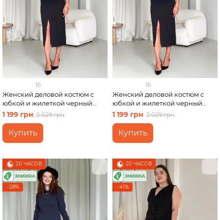
16
16
Женский деловой костюм с
Женский деловой костюм с
юбкой и жилеткой черный
юбкой и жилеткой черный
Merlini Ларете 100001441
Merlini Ларете 100001441
1 199 грн
1 199 грн
2 029 грн
2 029 грн
размер S-M
размер L-XL
Купить
Купить
20 ЧАСОВ
20 ЧАСОВ
−28%
−41%