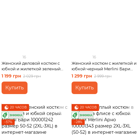
16
16
Женский деловой костюм с
Женский костюм с жилеткой и
юбкой и жилеткой зеленый
юбкой черный Merlini Бари
Merlini Ларете 100001443
100001241 размер 50-52 (2XL-
1 199 грн
1 299 грн
2 029 грн
2 999 грн
размер L-XL
3XL)
Купить
Купить
20 ЧАСОВ
20 ЧАСОВ
−57%
−28%