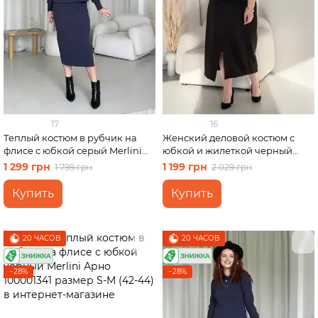
17
16
Теплый костюм в рубчик на
Женский деловой костюм с
флисе с юбкой серый Merlini
юбкой и жилеткой черный
Арно 100001343 размер S-M
Merlini Ларете 100001441
1 299 грн
1 199 грн
1 799 грн
2 029 грн
(42-44)
размер 2XL-3XL
Купить
Купить
20 ЧАСОВ
20 ЧАСОВ
−28%
−28%