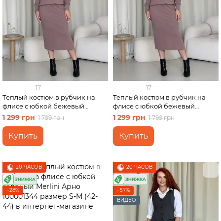
17
17
Теплый костюм в рубчик на
Теплый костюм в рубчик на
флисе с юбкой бежевый
флисе с юбкой бежевый
Merlini Арно 100001342 размер
Merlini Арно 100001342 размер
1 299 грн
1 299 грн
1 799 грн
1 799 грн
S-M (42-44)
L-XL (46-48)
Купить
Купить
20 ЧАСОВ
20 ЧАСОВ
−28%
−57%
ВИДЕО