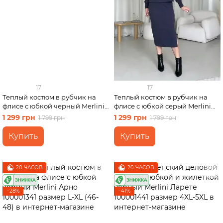
17
17
Теплый костюм в рубчик на
Теплый костюм в рубчик на
флисе с юбкой черный Merlini
флисе с юбкой серый Merlini
Арно 100001341 размер S-M
Арно 100001343 размер L-XL
1 299 грн
1 299 грн
1 799 грн
1 799 грн
(42-44)
(46-48)
Купить
Купить
20 ЧАСОВ
20 ЧАСОВ
−28%
−41%