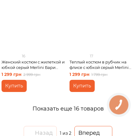
16
17
Женский костюм с жилеткой и
Теплый костюм в рубчик на
юбкой серый Merlini Бари
флисе с юбкой серый Merlini
100001242 размер 50-52 (2XL-
Арно 100001343 размер 2XL-
1 299 грн
1 299 грн
2 999 грн
1 799 грн
3XL)
3XL (50-52)
Купить
Купить
Показать еще 16 товаров
Назад
Вперед
1
из 2