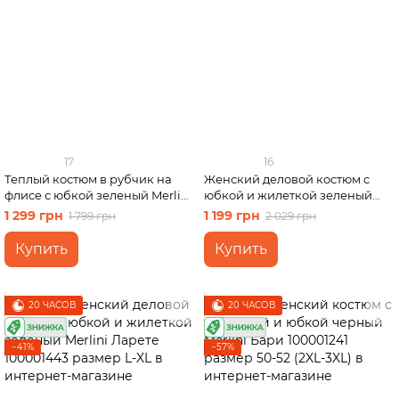
17
16
Теплый костюм в рубчик на
Женский деловой костюм с
флисе с юбкой зеленый Merlini
юбкой и жилеткой зеленый
Арно 100001344 размер L-XL
Merlini Ларете 100001443
1 299 грн
1 199 грн
1 799 грн
2 029 грн
(46-48)
размер S-M
Купить
Купить
20 ЧАСОВ
20 ЧАСОВ
−41%
−57%