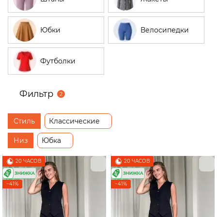
Юбки
Велосипедки
Футболки
Фильтр
2
Стиль
Классические
Низ
Юбка
20 ЧАСОВ
20 ЧАСОВ
−41%
−41%