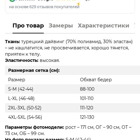
на основе 629 отзывов покупателей
Про товар
Замеры
Характеристики
У
Ткань:
турецкий дайвинг (70% полиамид, 30% эластан)
– не кашлатится, не просвечивается, хорошо тянется,
приятен к телу.
Эластичность:
высокая.
Размерная сетка (см):
Размер
Обхват бедер
S-M (42-44)
88-100
L-XL (46-48)
101-110
2XL-3XL (50-52)
111-120
4XL-5XL (54-56)
121-130
Параметры фотомодели:
рост – 171 см, ОГ – 90 см, ОТ –
73 см, ОБ – 99 см.
На фото показан размер:
S-M (42-44).