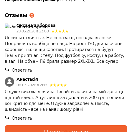
Отзывы
2
Оксана Зиборова
29.03.2026 в 23:00
Лосины отличные. Не сползают, посадка высокая.
Поправлять вообще не надо. На рост 170 длина очень
хорошая, ниже щиколотки. Протираться не будут.
Ткань приятная к телу. Под футболку, кофту, на работу,
в зал. На объем 116 брала размер 2XL-3XL. Все супер!
Ответить
Анастасія
08.03.2026 в 21:17
Я дуже висока дівчина. І знайти лосини на мій зріст це
ще той квест. А тут лише за доплати в 200 грн пошили
конкретно для мене. Я дуже задоволена. Якість,
швидкість - все на найвищому рівні!
Ответить