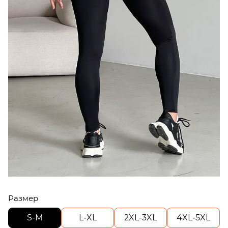
Размер
S-M
L-XL
2XL-3XL
4XL-5XL