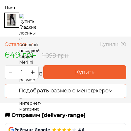
Цвет
Осталось:
4
Купили: 20
649 грн
1 099 грн
Купить
Подобрать размер с менеджером
🚚 Отправим [delivery-range]
Рейтинг Google
4,6