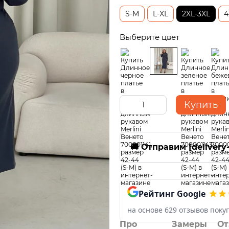
S-M
L-XL
2XL-3XL
4
Выберите цвет
Купить
🚚 Отправим [delivery
Рейтинг Google
на основе 629 отзывов поку
Про
Замеры
От