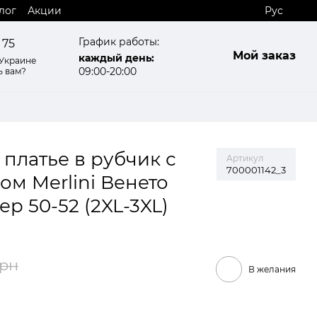
лог
Акции
Рус
График работы:
 75
Мой заказ
каждый день:
 Украине
09:00-20:00
ь вам?
платье в рубчик с
Артикул
700001142_3
м Merlini Венето
ер 50-52 (2XL-3XL)
грн
В желания