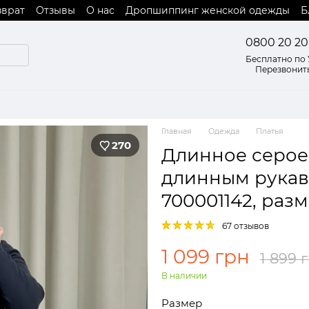
зврат
Отзывы
О нас
Дропшиппинг женской одежды
Б
 оферты
0800 20 20
Бесплатно по
Перезвонит
Главная
Одежда
Платья
270
Длинное серое 
длинным рукаво
700001142, разм
67 отзывов
1 099 грн
1 899 
В наличии
Размер