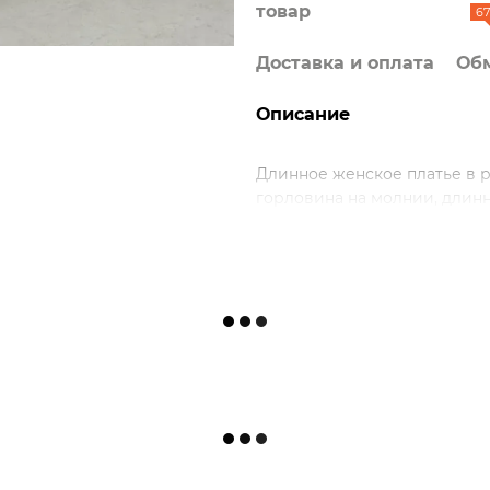
товар
67
Доставка и оплата
Обм
Описание
Длинное женское платье в р
горловина на молнии, длинн