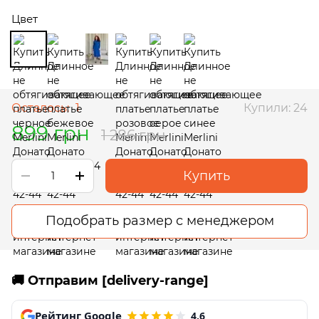
Цвет
Осталось:
1
Купили: 24
899 грн
1 286 грн
Купить
Подобрать размер с менеджером
🚚 Отправим [delivery-range]
Рейтинг Google
4,6