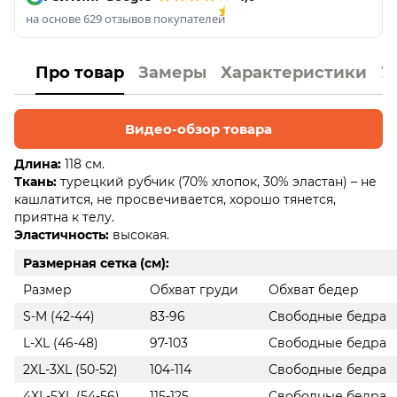
на основе 629 отзывов покупателей
Про товар
Замеры
Характеристики
У
Видео-обзор товара
Длина:
118 см.
Ткань:
турецкий рубчик (70% хлопок, 30% эластан) – не
кашлатится, не просвечивается, хорошо тянется,
приятна к телу.
Эластичность:
высокая.
Размерная сетка (см):
Размер
Обхват груди
Обхват бедер
S-M (42-44)
83-96
Свободные бедра
L-XL (46-48)
97-103
Свободные бедра
2XL-3XL (50-52)
104-114
Свободные бедра
4XL-5XL (54-56)
115-125
Свободные бедра