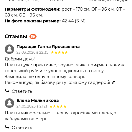
Параметры фотомодели:
рост – 170 см, ОГ – 96 см, ОТ –
68 см, ОБ – 96 см.
На фото показан размер:
42-44 (S-M).
Отзывы
59
Паращак Ганна Ярославівна
23.03.2026 в 22:35
Добрий день!
Плаття дуже практичне, зручне, м'яка приємна тканина
тоненький рубчик чудово підходить на весну.
Замовила ще одну в іншому кольорі.
Рекомендую, як базову річ у кожному гардеробі 💕
Ответить
Елена Мельникова
24.09.2025 в 21:21
Плаття універсальне — ношу з кросівками вдень, з
каблуками ввечері
Ответить