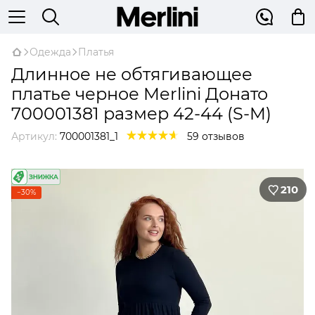
Одежда
Платья
Длинное не обтягивающее
платье черное Merlini Донато
700001381 размер 42-44 (S-M)
Артикул:
700001381_1
59 отзывов
210
−30%