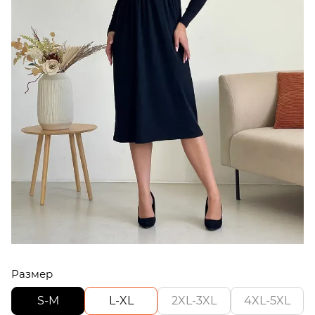
Размер
S-M
L-XL
2XL-3XL
4XL-5XL