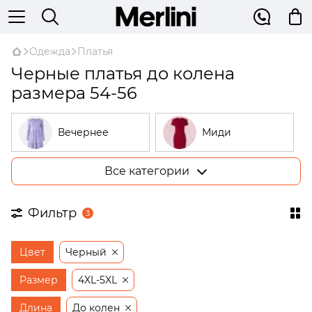
Одежда
Платья
Черные платья до колена
размера 54-56
Вечернее
Миди
Все категории
Большие
В рубчик
размеры
Фильтр
3
На запах
Трикотажные
Цвет
Черный
Открытые
Бежевые
плечи
Размер
4XL-5XL
Платья-
Длина
До колен