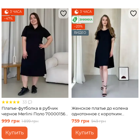
3 ЧАСА
3 ЧАСА
−47%
−20%
ВИДЕО
33
Платье-футболка в рубчик
Женское платье до колена
черное Merlini Поло 700001561
однотонное с коротким
размер 4XL-5XL
рукавом из льна черное Merlini
999 грн
759 грн
1 899 грн
949 грн
Престо 700000181, размер 54-
56 (4XL-5XL)
Купить
Купить