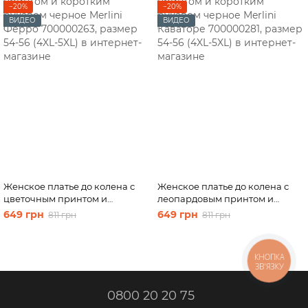
−20%
−20%
ВИДЕО
ВИДЕО
Женское платье до колена с
Женское платье до колена с
цветочным принтом и
леопардовым принтом и
коротким рукавом черное
коротким рукавом черное
649 грн
649 грн
811 грн
811 грн
Merlini Ферро 700000263,
Merlini Каваторе 700000281,
размер 54-56 (4XL-5XL)
размер 54-56 (4XL-5XL)
КНОПКА
ЗВ'ЯЗКУ
0800 20 20 75