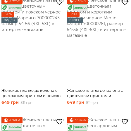
3 ЧАСА
3 ЧАСА
−20%
−20%
ВИДЕО
ВИДЕО
Женское платье до колена с
Женское платье до колена с
цветочным принтом и пояском
цветочным принтом и
черное Merlini Маренго
коротким рукавом черное
649 грн
649 грн
811 грн
811 грн
700000243, размер 54-56 (4XL-
Merlini Ферро 700000261,
5XL)
размер 54-56 (4XL-5XL)
3 ЧАСА
3 ЧАСА