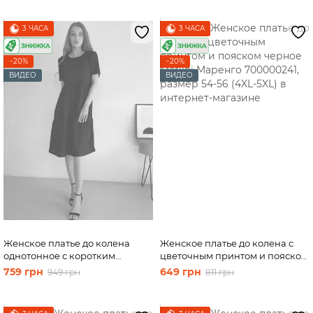
3 ЧАСА
3 ЧАСА
−20%
−20%
ВИДЕО
ВИДЕО
Женское платье до колена
Женское платье до колена с
однотонное с коротким
цветочным принтом и пояском
рукавом из льна черное Merlini
черное Merlini Маренго
759 грн
649 грн
949 грн
811 грн
Сесто 700000161, размер 54-56
700000241, размер 54-56 (4XL-
(4XL-5XL)
5XL)