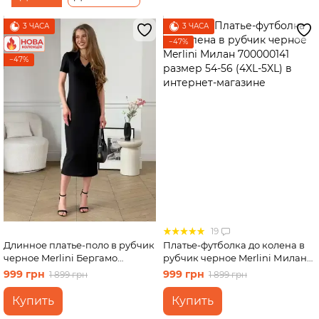
трапеции
3 ЧАСА
3 ЧАСА
−47%
−47%
19
Длинное платье-поло в рубчик
Платье-футболка до колена в
черное Merlini Бергамо
рубчик черное Merlini Милан
700002241 размер 4XL-5XL
700000141 размер 54-56 (4XL-
999 грн
999 грн
1 899 грн
1 899 грн
5XL)
Купить
Купить