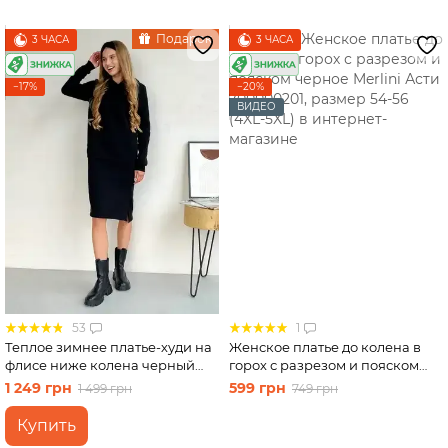
Подарок
3 ЧАСА
3 ЧАСА
−17%
−20%
ВИДЕО
53
1
Теплое зимнее платье-худи на
Женское платье до колена в
флисе ниже колена черный
горох с разрезом и пояском
Merlini Рошель 700001001,
черное Merlini Асти 700000201,
1 249 грн
599 грн
1 499 грн
749 грн
размер 54-56 (4XL-5XL)
размер 54-56 (4XL-5XL)
Купить