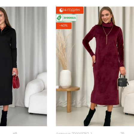
14 ГОДИН
−40%
48
76
Артикул: 700001762_1