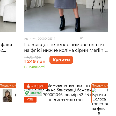
65
Артикул: 700001023_1
 флісі
Повсякденне тепле зимове плаття
02
на флісі нижче коліна сірий Merlini
Валанс 700001023, розмір 42-44 (S-
1 499 грн
Купити
1 249 грн
M)
В наявності
Подарунок
Подарунок
14 ГОДИН
−13%