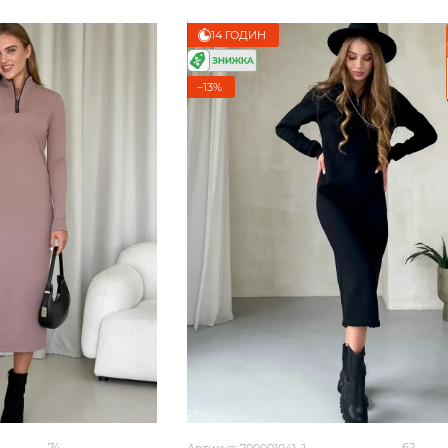
14 ГОДИН
−13%
74
62
Артикул: 700001041_1