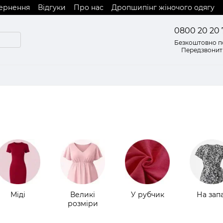
вернення
Відгуки
Про нас
Дропшипінг жіночого одягу
0800 20 20 
Безкоштовно по
Передзвонит
Міді
Великі
У рубчик
На зап
розміри