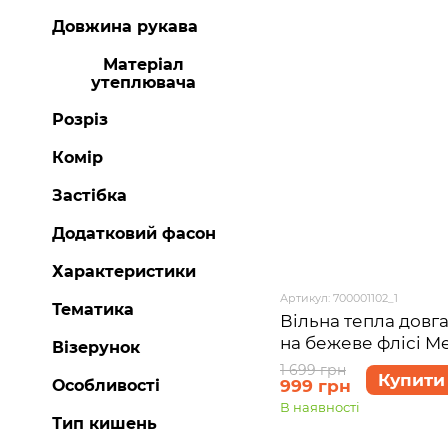
Довжина рукава
Матеріал
утеплювача
Розріз
Комір
Застібка
Додатковий фасон
Характеристики
Артикул: 700001102_1
Тематика
Вільна тепла довга
на бежеве флісі Me
Візерунок
700001102 розмір S
1 699 грн
Купити
999 грн
Особливості
В наявності
Тип кишень