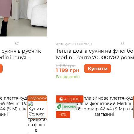
87
85
Артикул: 700001782_1
 сукня в рубчик
Тепла довга сукня на флісі б
lini Генуя
Merlini Ренто 700001782 розм
-M (42-44)
1 999 грн
Купити
1 199 грн
В наявності
Подарунок
14 ГОДИН
−17%