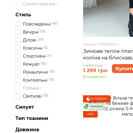
0
Сукня-сорочка
Стиль
180
Повсякденні
156
Вечірні
108
Ділові
Артикул: 700001041_2
92
Класичні
Зимове тепле плат
24
Спортивні
коліна на блискавц
Антоні 700001041, 
180
Кежуал
1 499 грн
Купит
1 299 грн
XL)
156
Романтичні
В наявності
156
Коктейльні
0
Пляжні
156
Святкові
14 ГОДИН
Силует
−41%
Тип тканини
Довжина