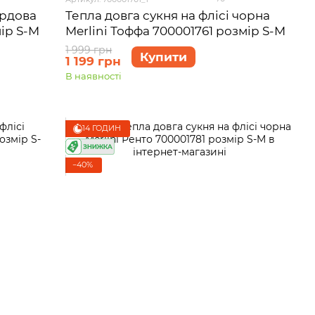
ордова
Тепла довга сукня на флісі чорна
ір S-M
Merlini Тоффа 700001761 розмір S-M
1 999 грн
Купити
1 199 грн
В наявності
14 ГОДИН
−40%