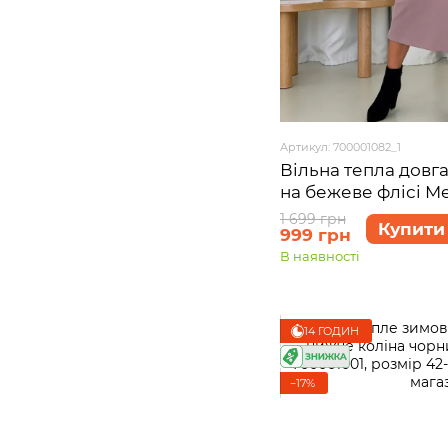
Артикул: 700001082_1
Вільна тепла довга
на бежеве флісі Mer
700001082 розмір S
1 699 грн
Купити
999 грн
В наявності
14 ГОДИН
−17%