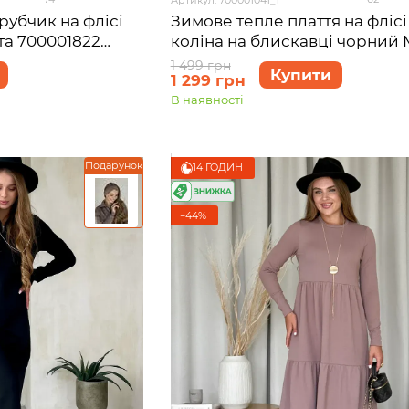
рубчик на флісі
Зимове тепле плаття на фліс
та 700001822
коліна на блискавці чорний M
Антоні 700001041, розмір 42-4
1 499 грн
Купити
1 299 грн
В наявності
Подарунок
14 ГОДИН
−44%