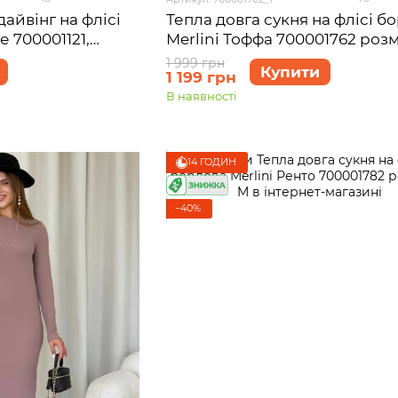
дайвінг на флісі
Тепла довга сукня на флісі б
е 700001121,
Merlini Тоффа 700001762 розм
1 999 грн
Купити
1 199 грн
В наявності
14 ГОДИН
−40%