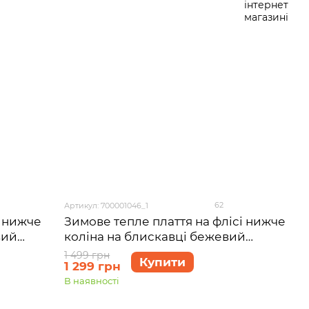
62
Артикул: 700001046_1
і нижче
Зимове тепле плаття на флісі нижче
вий
коліна на блискавці бежевий
мір 42-
Merlini Антоні 700001046, розмір 42-
1 499 грн
Купити
1 299 грн
44 (S-M)
В наявності