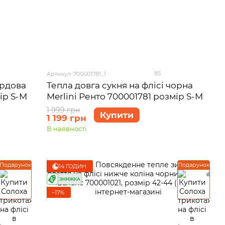
85
Артикул: 700001781_1
ордова
Тепла довга сукня на флісі чорна
ір S-M
Merlini Ренто 700001781 розмір S-M
1 999 грн
Купити
1 199 грн
В наявності
Подарунок
Подарунок
14 ГОДИН
−17%