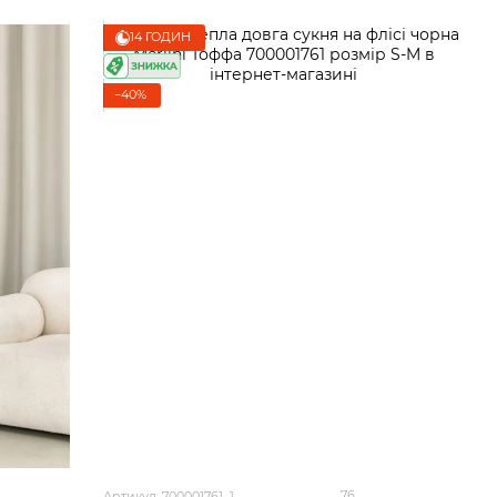
14 ГОДИН
−40%
76
Артикул: 700001761_1