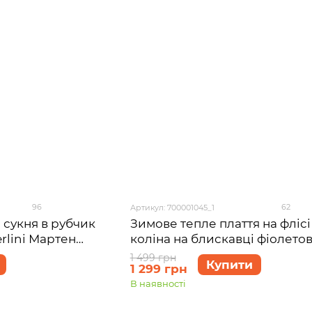
96
62
Артикул: 700001045_1
 сукня в рубчик
Зимове тепле плаття на фліс
rlini Мартен
коліна на блискавці фіолето
-M (42-44)
Merlini Антоні 700001045, роз
1 499 грн
Купити
1 299 грн
44 (S-M)
В наявності