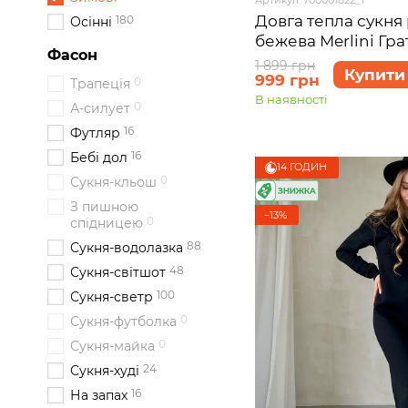
Довга тепла сукня 
180
Осінні
бежева Merlini Гра
Фасон
розмір S-M
1 899 грн
Купити
999 грн
0
Трапеція
В наявності
0
А-силует
16
Футляр
16
Бебі дол
14 ГОДИН
0
Сукня-кльош
З пишною
−13%
0
спідницею
88
Сукня-водолазка
48
Сукня-світшот
100
Сукня-светр
0
Сукня-футболка
0
Сукня-майка
24
Сукня-худі
16
На запах