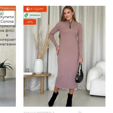
Подарунок
14 ГОДИН
−47%
74
Артикул: 700001822_2