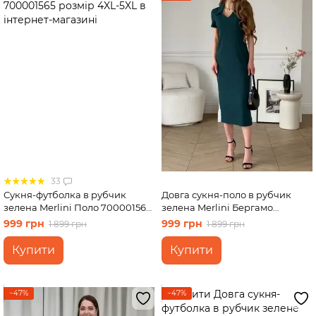
33
Сукня-футболка в рубчик
Довга сукня-поло в рубчик
зелена Merlini Поло 700001565
зелена Merlini Бергамо
розмір 4XL-5XL
700002245 розмір 4XL-5XL
999 грн
999 грн
1 899 грн
1 899 грн
Купити
Купити
−47%
−47%