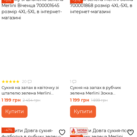
−51%
−37%
20
1
Сукня на запах в квіточку зі
Сукня на запах в рубчик
штапелю зелена Merlini
зелена Merlini Зокка
Віченца 700001645 розмір
700001868 розмір 4XL-5XL
1 199 грн
1 199 грн
2 454 грн
1 899 грн
4XL-5XL
Купити
Купити
−47%