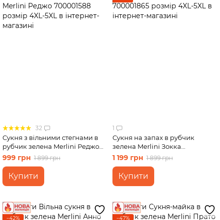
32
1
Сукня з вільними стегнами в
Сукня на запах в рубчик
рубчик зелена Merlini Реджо
зелена Merlini Зокка
700001588 розмір 4XL-5XL
700001865 розмір 4XL-5XL
999 грн
1 199 грн
1 899 грн
1 899 грн
Купити
Купити
−42%
−47%