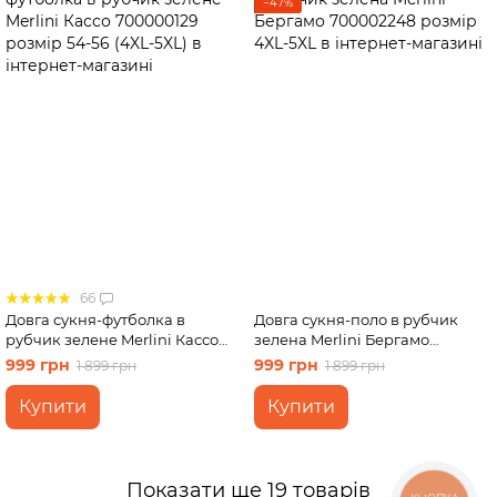
−47%
66
Довга сукня-футболка в
Довга сукня-поло в рубчик
рубчик зелене Merlini Кассо
зелена Merlini Бергамо
700000129 розмір 54-56 (4XL-
700002248 розмір 4XL-5XL
999 грн
999 грн
1 899 грн
1 899 грн
5XL)
Купити
Купити
Показати ще 19 товарів