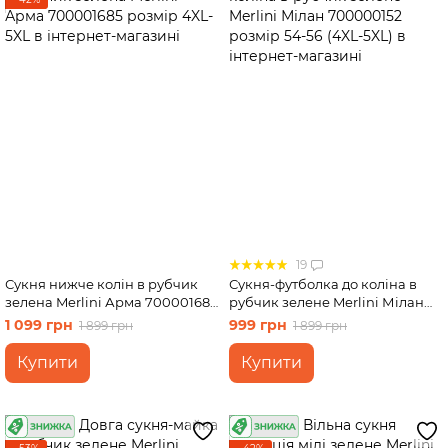
19
Сукня нижче колін в рубчик
Сукня-футболка до коліна в
зелена Merlini Арма 700001685
рубчик зелене Merlini Мілан
розмір 4XL-5XL
700000152 розмір 54-56 (4XL-
1 099 грн
999 грн
1 899 грн
1 899 грн
5XL)
Купити
Купити