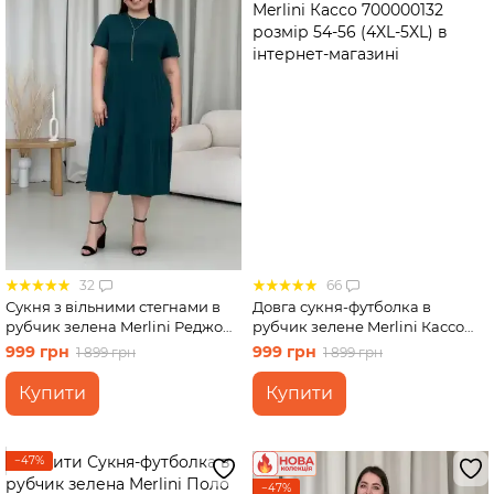
32
66
Сукня з вільними стегнами в
Довга сукня-футболка в
рубчик зелена Merlini Реджо
рубчик зелене Merlini Кассо
700001585 розмір 4XL-5XL
700000132 розмір 54-56 (4XL-
999 грн
999 грн
1 899 грн
1 899 грн
5XL)
Купити
Купити
−47%
−47%