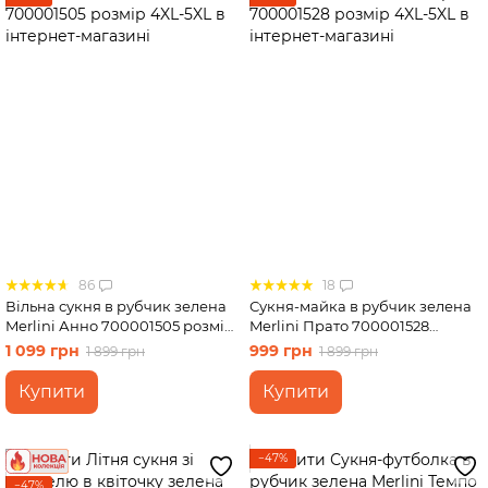
86
18
Вільна сукня в рубчик зелена
Сукня-майка в рубчик зелена
Merlini Анно 700001505 розмір
Merlini Прато 700001528
4XL-5XL
розмір 4XL-5XL
1 099 грн
999 грн
1 899 грн
1 899 грн
Купити
Купити
−47%
−47%