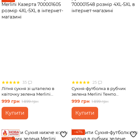
35
25
Літня сукня зі штапелю в
Сукня-футболка в рубчик
квіточку зелена Merlini
зелена Merlini Темпо
Казерта 700001605 розмір
700001548 розмір 4XL-5XL
999 грн
999 грн
1 899 грн
1 899 грн
4XL-5XL
Купити
Купити
−47%
−42%