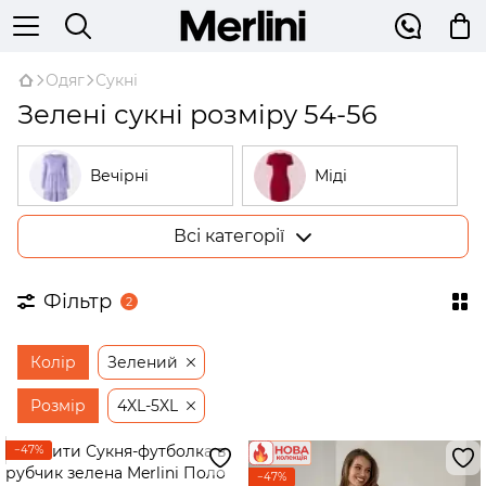
Одяг
Сукні
Зелені сукні розміру 54-56
Вечірні
Міді
Всі категорії
Великі розміри
У рубчик
Фільтр
2
На запах
Трикотажні
Колір
Зелений
Бежеві
Відкриті плечі
Розмір
4XL-5XL
−47%
Сукні-трапеції
−47%