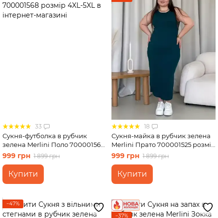
33
18
Сукня-футболка в рубчик
Сукня-майка в рубчик зелена
зелена Merlini Поло 700001568
Merlini Прато 700001525 розмір
розмір 4XL-5XL
4XL-5XL
999 грн
999 грн
1 899 грн
1 899 грн
Купити
Купити
−47%
−37%