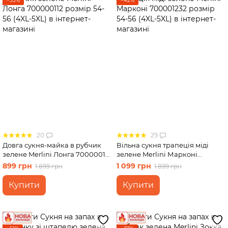
−53%
−42%
20
29
Довга сукня-майка в рубчик
Вільна сукня трапеція міді
зелене Merlini Лонга 700000112
зелене Merlini Марконі
розмір 54-56 (4XL-5XL)
700001232 розмір 54-56 (4XL-
899 грн
1 099 грн
1 899 грн
1 899 грн
5XL)
Купити
Купити