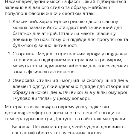
Насамперед зупинимося на фасоні, який підбирається
залежно від вашого стилю та образу. Найбільш
популярні фасони жіночих костюмів такі:
Класичний. Характерною рисою даного фасону
можна назвати його стандартний та звичний для
багатьох дівчат крій. Штанини мають класичну
довжину по нозі, тому річ підійде для прогулянок та
будь-якої фізичної активності.
Спортивні. Моделі з приталеним кроєм у поєднанні
з правильно підібраним матеріалом та розміром,
можуть стати відмінним вибором для повсякденних
занять фізичною активністю.
Оверсайз. Стильний і модний на сьогоднішній день
елемент одягу, який ідеально підійде для створення
образу на кожен день. Річ виконана у вільному крої
і чудово виглядає у цьому кольорі.
Матеріал заслуговує на окрему увагу, адже він
дозволяє комфортно носити річ за певної погоди та
температури повітря. Доступні на сайті такі матеріали:
Бавовна. Легкий матеріал, який чудово доповнить
ваш літній образ у теплу сонячну погоду.