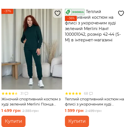
−37%
−36%
31
68
Жіночий спортивний костюм з
Теплий спортивний костюм на
худі зелений Merlini Понца
флисі з укороченим худі
100001302 розмір 46-48 (L-XL)
зелений Merlini Нант
1 499 грн
1 599 грн
2 385 грн
2 499 грн
100001042, розмір 42-44 (S-M)
Купити
Купити