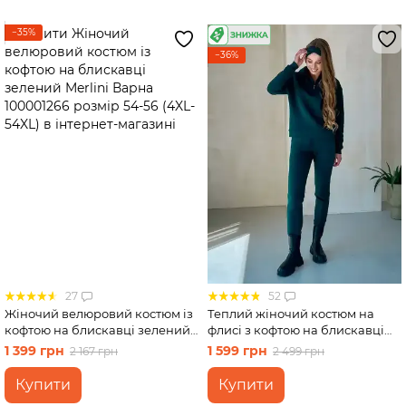
−35%
−36%
27
52
Жіночий велюровий костюм із
Теплий жіночий костюм на
кофтою на блискавці зелений
флисі з кофтою на блискавці
Merlini Варна 100001266
зелений Merlini Анже
1 399 грн
1 599 грн
2 167 грн
2 499 грн
розмір 54-56 (4XL-54XL)
100001082, розмір 42-44 (S-M)
Купити
Купити