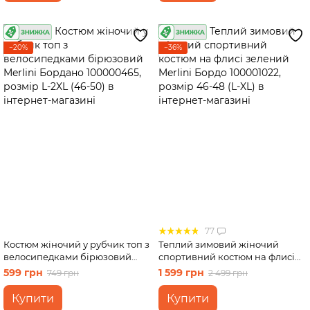
−20%
−36%
77
Костюм жіночий у рубчик топ з
Теплий зимовий жіночий
велосипедками бірюзовий
спортивний костюм на флисі
Merlini Бордано 100000465,
зелений Merlini Бордо
599 грн
1 599 грн
749 грн
2 499 грн
розмір L-2XL (46-50)
100001022, розмір 46-48 (L-XL)
Купити
Купити