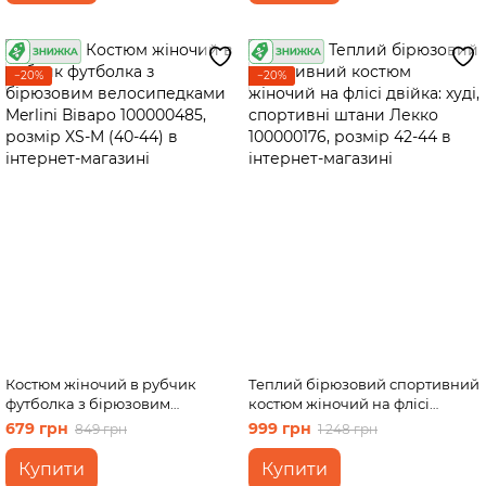
−20%
−20%
Костюм жіночий в рубчик
Теплий бірюзовий спортивний
футболка з бірюзовим
костюм жіночий на флісі
велосипедками Merlini Віваро
двійка: худі, спортивні штани
679 грн
999 грн
849 грн
1 248 грн
100000485, розмір XS-M (40-
Лекко 100000176, розмір 42-44
44)
Купити
Купити