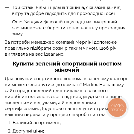
Трикотаж. Більш щільна тканина, яка захищає від
вітру та добре підходить для прохолодної осені.
Фліс. Завдяки флісовій підкладці на внутрішній
частині можна зберегти тепло навіть у прохолодну
зиму.
За потреби менеджер компанії Мерліні допоможе
правильно підібрати розмір таким чином, щоб річ
виглядала на вас ідеально.
Купити зелений спортивний костюм
жіночий
Для покупки спортивного костюма в зеленому кольорі
ви можете звернутися до компанії Merlini. На нашому
сайті представлений одяг виключно власного
виробництва, якість якого підтверджується не лише
численними відгуками, а й відповідними
КНОПКА
сертифікатами. Додатково наші клієнти отримують такі
ЗВ'ЯЗКУ
важливі переваги у процесі співробітництва:
Великий асортимент;
Доступні ціни;