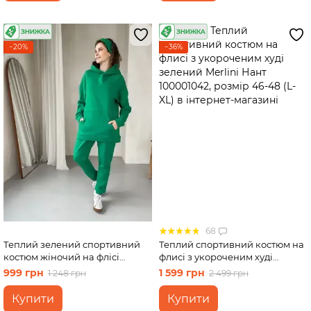
−20%
−36%
68
Теплий зелений спортивний
Теплий спортивний костюм на
костюм жіночий на флісі
флисі з укороченим худі
двійка: худі, спортивні штани
зелений Merlini Нант
999 грн
1 599 грн
1 248 грн
2 499 грн
Лекко 100000175, розмір 42-44
100001042, розмір 46-48 (L-XL)
Купити
Купити