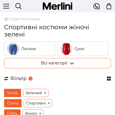
Одяг
Костюми
Спортивні костюми жіночі
зелені
Лосини
Сукні
Всі категорії
Костюми
Гольфи
Фільтр
3
Піжами
Худі
Колір
Зелений
Сорочки
Жилетки
Стиль
Спортивні
Стать
Жіночі
Штани
Жакети