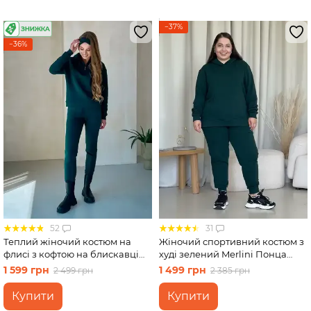
−37%
−36%
52
31
Теплий жіночий костюм на
Жіночий спортивний костюм з
флисі з кофтою на блискавці
худі зелений Merlini Понца
зелений Merlini Анже
100001302 розмір 54-56 (4XL-
1 599 грн
1 499 грн
2 499 грн
2 385 грн
100001082, розмір 54-56 (4XL-
54XL)
5XL)
Купити
Купити