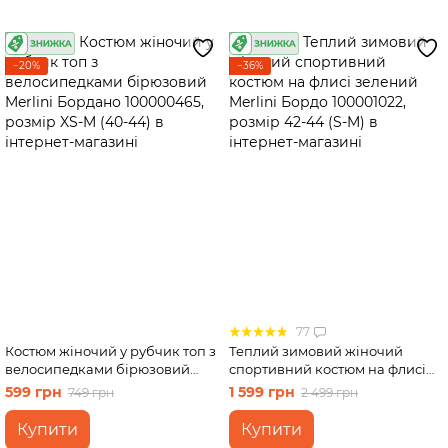
−20%
−36%
77
Костюм жіночий у рубчик топ з
Теплий зимовий жіночий
велосипедками бірюзовий
спортивний костюм на флисі
Merlini Бордано 100000465,
зелений Merlini Бордо
599 грн
1 599 грн
749 грн
2 499 грн
розмір XS-M (40-44)
100001022, розмір 42-44 (S-M)
Купити
Купити