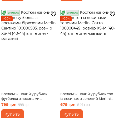
−20%
−20%
Костюм жіночий у рубчик
Костюм жіночий у рубчик топ
футболка з лосинами
із лосинами зелений Merlini
бірюзовий Merlini Сантіно
Сотто 100000449, розмір XS-M
799 грн
679 грн
998 грн
849 грн
100000505, розмір XS-M (40-
(40-44)
44)
Купити
Купити