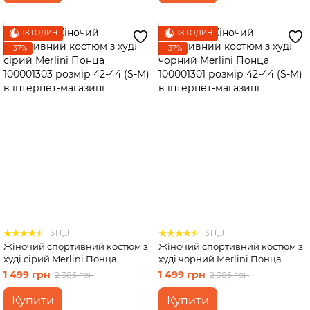
18 ГОДИН
18 ГОДИН
−37%
−37%
31
31
Жіночий спортивний костюм з
Жіночий спортивний костюм з
худі сірий Merlini Понца
худі чорний Merlini Понца
100001303 розмір 42-44 (S-M)
100001301 розмір 42-44 (S-M)
1 499 грн
1 499 грн
2 385 грн
2 385 грн
Купити
Купити