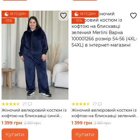
18 ГОДИН
18 ГОДИН
−35%
−35%
27
27
Жіночий велюровий костюм із
Жіночий велюровий костюм із
кофтою на блискавці синій
кофтою на блискавці зелений
Merlini Варна 100001262 розмір
Merlini Варна 100001266
1 399 грн
1 399 грн
2 167 грн
2 167 грн
50-52 (2XL-3XL)
розмір 54-56 (4XL-54XL)
Купити
Купити