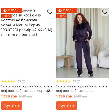
18 ГОДИН
18 ГОДИН
−35%
−35%
27
27
Жіночий велюровий костюм із
Жіночий велюровий костюм із
кофтою на блискавці чорний
кофтою на блискавці
Merlini Варна 100001261 розмір
фіолетовий Merlini Варна
1 399 грн
1 399 грн
2 167 грн
2 167 грн
42-44 (S-M)
100001265 розмір 46-48 (L-XL)
Купити
Купити