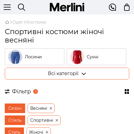
Одяг
Костюми
Спортивні костюми жіночі
весняні
Лосини
Сукні
Всі категорії
Костюми
Гольфи
Фільтр
3
Піжами
Худі
Сезон
Весняні
Сорочки
Жилетки
Стиль
Спортивні
Стать
Жіночі
Штани
Жакети