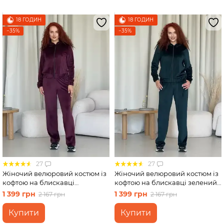
18 ГОДИН
18 ГОДИН
−35%
−35%
27
27
Жіночий велюровий костюм із
Жіночий велюровий костюм із
кофтою на блискавці
кофтою на блискавці зелений
бордовий Merlini Варна
Merlini Варна 100001266
1 399 грн
1 399 грн
2 167 грн
2 167 грн
100001263 розмір 46-48 (L-XL)
розмір 42-44 (S-M)
Купити
Купити