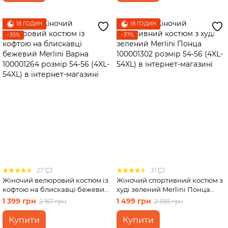
18 ГОДИН
18 ГОДИН
−35%
−37%
27
31
Жіночий велюровий костюм із
Жіночий спортивний костюм з
кофтою на блискавці бежевий
худі зелений Merlini Понца
Merlini Варна 100001264
100001302 розмір 54-56 (4XL-
1 399 грн
1 499 грн
2 167 грн
2 385 грн
розмір 54-56 (4XL-54XL)
54XL)
Купити
Купити