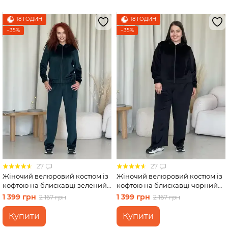
18 ГОДИН
18 ГОДИН
−35%
−35%
27
27
Жіночий велюровий костюм із
Жіночий велюровий костюм із
кофтою на блискавці зелений
кофтою на блискавці чорний
Merlini Варна 100001266
Merlini Варна 100001261 розмір
1 399 грн
1 399 грн
2 167 грн
2 167 грн
розмір 46-48 (L-XL)
50-52 (2XL-3XL)
Купити
Купити