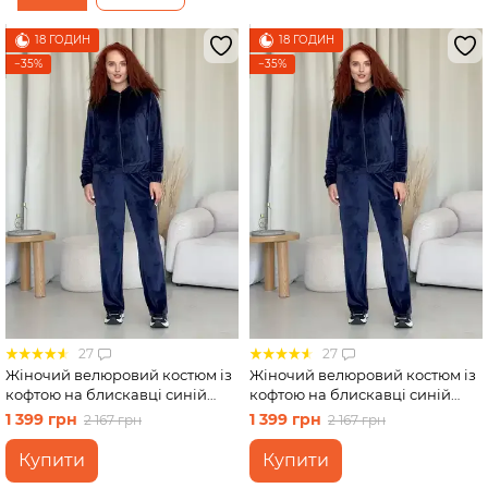
18 ГОДИН
18 ГОДИН
−35%
−35%
Спідниці
Велосипедки
Футболки
27
27
Жіночий велюровий костюм із
Жіночий велюровий костюм із
кофтою на блискавці синій
кофтою на блискавці синій
Merlini Варна 100001262 розмір
Merlini Варна 100001262 розмір
1 399 грн
1 399 грн
2 167 грн
2 167 грн
46-48 (L-XL)
42-44 (S-M)
Купити
Купити