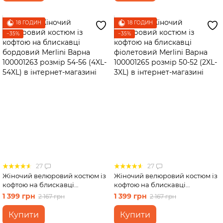
18 ГОДИН
18 ГОДИН
−35%
−35%
27
27
Жіночий велюровий костюм із
Жіночий велюровий костюм із
кофтою на блискавці
кофтою на блискавці
бордовий Merlini Варна
фіолетовий Merlini Варна
1 399 грн
1 399 грн
2 167 грн
2 167 грн
100001263 розмір 54-56 (4XL-
100001265 розмір 50-52 (2XL-
54XL)
3XL)
Купити
Купити