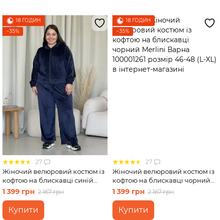
18 ГОДИН
18 ГОДИН
−35%
−35%
27
27
Жіночий велюровий костюм із
Жіночий велюровий костюм із
кофтою на блискавці синій
кофтою на блискавці чорний
Merlini Варна 100001262 розмір
Merlini Варна 100001261 розмір
1 399 грн
1 399 грн
2 167 грн
2 167 грн
54-56 (4XL-54XL)
46-48 (L-XL)
Купити
Купити