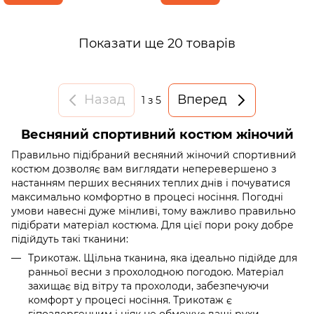
Показати ще 20 товарів
Назад
Вперед
1
з 5
Весняний спортивний костюм жіночий
Правильно підібраний весняний жіночий спортивний
костюм дозволяє вам виглядати неперевершено з
настанням перших весняних теплих днів і почуватися
максимально комфортно в процесі носіння. Погодні
умови навесні дуже мінливі, тому важливо правильно
підібрати матеріал костюма. Для цієї пори року добре
підійдуть такі тканини:
Трикотаж. Щільна тканина, яка ідеально підійде для
ранньої весни з прохолодною погодою. Матеріал
захищає від вітру та прохолоди, забезпечуючи
комфорт у процесі носіння. Трикотаж є
гіпоалергенним і ніяк не обмежує ваші рухи.