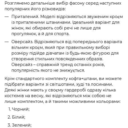
Розглянемо детальніше вибір фасону серед наступних
популярних його різновидів:
Приталений. Моделі відрізняються звуженим кроєм
із приталеними штанинами. Ідеальний варіант для
жінок, які обирають собі речі не лише для
прогулянок, а й для спорта.
Оверсайз. Відрізняються від попереднього варіанта
вільним кроєм, який при правильному виборі
розміру підійде дівчатам із будь-якою фігурою для
створення стильних повсякденних образів.
Оверсайз – справжній тренд останніх років,
популярність якого не знижується.
Крім стандартного комплекту кофта+штани, ви можете
підібрати варіанти зі світшотами, худі та лосинами.
Деякі жінки мають у своєму гардеробі одразу кілька
костюмів на весну, які відрізняються між собою не
лише комплектом, а й такими можливими кольорами:
Чорний;
Білий;
Зелений;