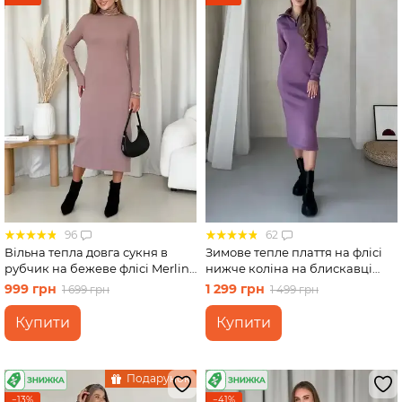
96
62
Вільна тепла довга сукня в
Зимове тепле плаття на флісі
рубчик на бежеве флісі Merlini
нижче коліна на блискавці
Мартен 700001102 розмір S-M
фіолетовий Merlini Антоні
999 грн
1 299 грн
1 699 грн
1 499 грн
(42-44)
700001045, розмір 42-44 (S-M)
Купити
Купити
Подарунок
−13%
−41%