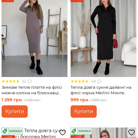
62
48
Зимове тепле плаття на флісі
Тепла довга сукня дайвінг на
нижче коліна на блискавці
флісі чорна Merlini Монте
бежевий Merlini Антоні
700001121, розмір 42-44
1 299 грн
999 грн
1 499 грн
1 699 грн
700001046, розмір 42-44 (S-M)
Купити
Купити
−40%
−40%