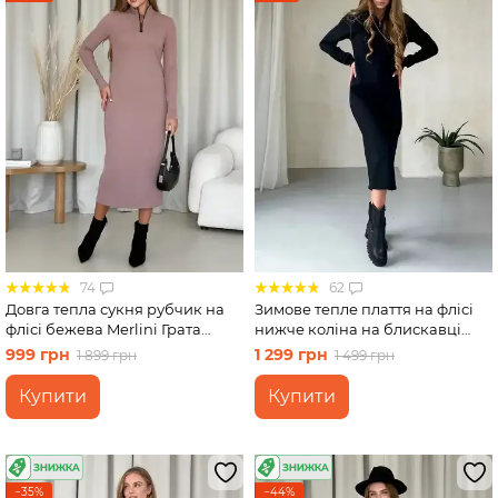
74
62
Довга тепла сукня рубчик на
Зимове тепле плаття на флісі
флісі бежева Merlini Грата
нижче коліна на блискавці
700001822 розмір L-XL
чорний Merlini Антоні
999 грн
1 299 грн
1 899 грн
1 499 грн
700001041, розмір 46-48 (L-XL)
Купити
Купити
−35%
−44%