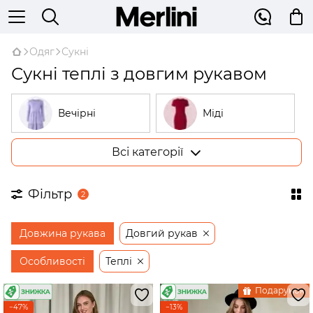
Одяг
Сукні
Сукні теплі з довгим рукавом
Вечірні
Міді
Всі категорії
Великі розміри
У рубчик
Фільтр
2
На запах
Трикотажні
Довжина рукава
Довгий рукав
Бежеві
Відкриті плечі
Особливості
Теплі
Подарунок
Сукні-трапеції
−47%
−13%