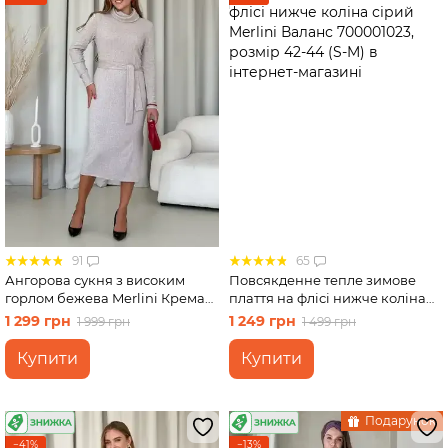
91
65
Ангорова сукня з високим
Повсякденне тепле зимове
горлом бежева Merlini Крема
плаття на флісі нижче коліна
700001742 розмір S-M
сірий Merlini Валанс
1 299 грн
1 249 грн
1 999 грн
1 499 грн
700001023, розмір 42-44 (S-M)
Купити
Купити
Подарунок
−41%
−13%