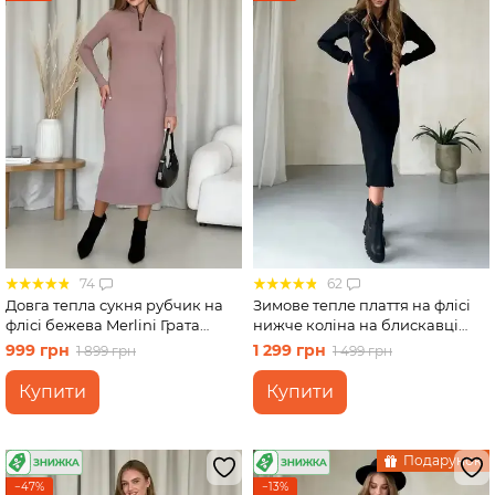
74
62
Довга тепла сукня рубчик на
Зимове тепле плаття на флісі
флісі бежева Merlini Грата
нижче коліна на блискавці
700001822 розмір S-M
чорний Merlini Антоні
999 грн
1 299 грн
1 899 грн
1 499 грн
700001041, розмір 42-44 (S-M)
Купити
Купити
Подарунок
−47%
−13%