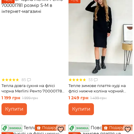
−40%
−17%
85
53
Тепла довга сукня на флісі
Тепле зимове плаття-худі на
чорна Merlini Ренто 700001781
флісі нижче коліна чорний
розмір S-M
Merlini Рошель 700001001,
1 199 грн
1 249 грн
1 999 грн
1 499 грн
розмір 42-44 (S-M)
Купити
Купити
Подарунок
Подарунок