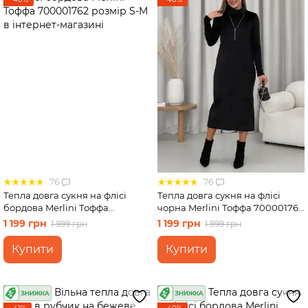
76
76
Тепла довга сукня на флісі
Тепла довга сукня на флісі
бордова Merlini Тоффа
чорна Merlini Тоффа 700001761
700001762 розмір S-M
розмір S-M
1 199 грн
1 199 грн
1 999 грн
1 999 грн
Купити
Купити