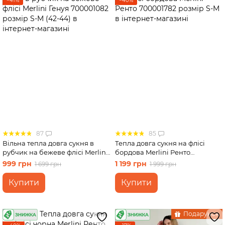
−41%
−40%
87
85
Вільна тепла довга сукня в
Тепла довга сукня на флісі
рубчик на бежеве флісі Merlini
бордова Merlini Ренто
Генуя 700001082 розмір S-M
700001782 розмір S-M
999 грн
1 199 грн
1 699 грн
1 999 грн
(42-44)
Купити
Купити
Подарунок