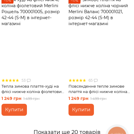
−17%
−17%
53
65
Тепла зимова плаття-худі на
Повсякденне тепле зимове
флісі нижче коліна фіолетовий
плаття на флісі нижче коліна
Merlini Рошель 700001005,
чорний Merlini Валанс
1 249 грн
1 249 грн
1 499 грн
1 499 грн
розмір 42-44 (S-M)
700001021, розмір 42-44 (S-M)
Купити
Купити
Показати ще 20 товарів